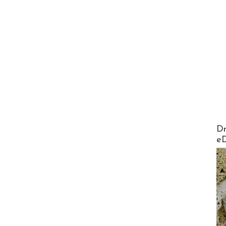
AirMa
Dr
e