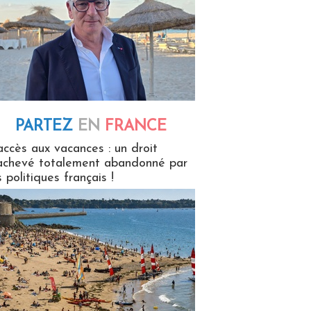
PARTEZ
EN
FRANCE
 en France
accès aux vacances : un droit
achevé totalement abandonné par
s politiques français !