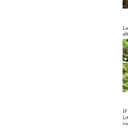
DESTI
Le
al
Product
IF
Li
v