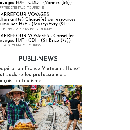
oyages H/F - CDD - (Vannes (56))
FFRES D'EMPLOI TOURISME
CARREFOUR VOYAGES -
lternant(e) Chargé(e) de ressources
umaines H/F - (Massy/Evry (91))
LTERNANCE / STAGES TOURISME
ARREFOUR VOYAGES - Conseiller
oyages H/F - CDI - (St Brice (77))
FFRES D'EMPLOI TOURISME
PUBLI-NEWS
ews
opération France-Vietnam : Hanoï
ut séduire les professionnels
ançais du tourisme