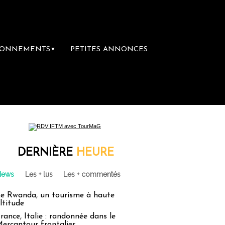
BONNEMENTS
PETITES ANNONCES
▼
DERNIÈRE
HEURE
News
Les + lus
Les + commentés
e Rwanda, un tourisme à haute
ltitude
rance, Italie : randonnée dans le
ercantour frontalier