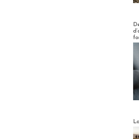
Actus V
De
d’
fo
Webinai
La