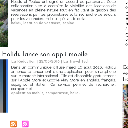
Holidu et Toploc ont signé un accord de partenariat. Cette
v
collaboration vise à accroître la visibilité des locations de
O
vacances en pleine nature tout en facilitant la gestion des
réservations par les propriétaires et la recherche de séjours
pour les vacanciers. Holidu, spécialiste de la...
A
holidu
,
location de vacances
,
toploc
h
A
C
v
O
 Holidu lance son appli mobile
La Rédaction
| 22/08/2016
|
La Travel Tech
Publi-n
Co
Dans un communiqué diffusé mardi 16 août 2016, Holidu
annonce le lancement d'une application pour smartphone
ve
sur le marché international. Elle est disponible gratuitement
fr
sur l'Apple Store et Google Play Store en anglais, français,
espagnol et italien. Ce service permet de rechercher,
comparer et...
application mobile
,
comparateur
,
holidu