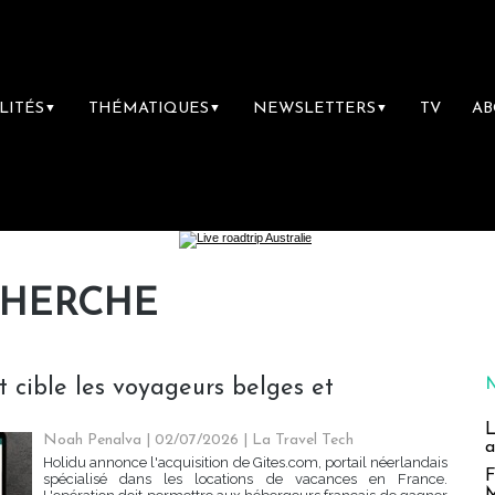
LITÉS
THÉMATIQUES
NEWSLETTERS
TV
A
▼
▼
▼
CHERCHE
t cible les voyageurs belges et
L
Noah Penalva
| 02/07/2026
|
La Travel Tech
a
Holidu annonce l'acquisition de Gites.com, portail néerlandais
F
spécialisé dans les locations de vacances en France.
M