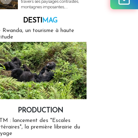
travers ses paysages contrastés,
montagnes imposantes,...
DESTI
MAG
MAG
 Rwanda, un tourisme à haute
titude
PRODUCTION
ion
TM : lancement des "Escales
ttéraires", la première librairie du
oyage