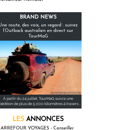
BRAND NEWS
Une route, des voix, un regard : suivez
l’Outback australien en direct sur
TourMaG
À partir du 24 juillet, TourMaG suivra une
pédition de plus de 5 000 kilomètres à travers...
LES
ANNONCES
ARREFOUR VOYAGES - Conseiller