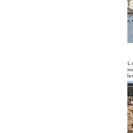
Partez
L’
in
le