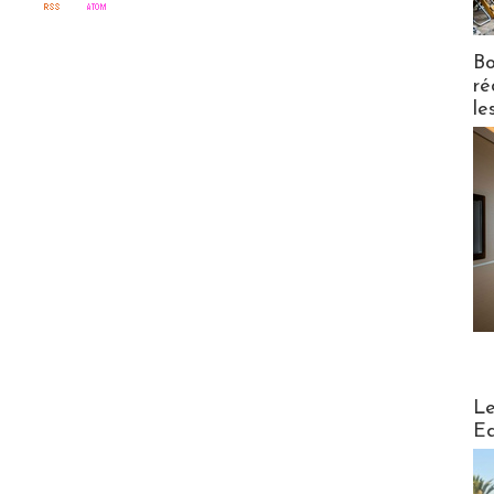
Bo
ré
le
Distribu
Le
Ed