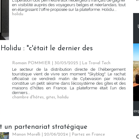
L'opération doit permettre aux hébergeurs français de gagner
en visibilité auprès des voyageurs belges et néerlandais, tout
en élargissant l'offre proposée sur la plateforme. Holidu...
holidu
lidu : "c'était le dernier des
Romain POMMIER
| 30/05/2025
|
La Travel Tech
Le secteur de la distribution directe de l’hébergement
touristique vient de vivre son moment "Skyblog". Le rachat
officialisé ce vendredi matin de Cybevasion par Holidu
constitue un petit séisme dans l’écosystème des gîtes et des
maisons d’hôtes en France. La plateforme était l’un des
derniers...
chambre d'hôtes
,
gites
,
holidu
ex
t un partenariat stratégique
Manon Morelli
| 20/06/2024
|
Partez en France
C