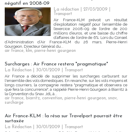
négatif en 2008-09
La rédaction | 27/03/2009
|
Transport
Air France-KLM prévoit un résultat
d’exploitation négatif pour l’ensemble de
l’exercice 2008-09 de l’ordre de 200
millions d’euros, et une baisse du chiffre
d’affaires de l’ordre de 6%. Lors du Conseil
d’Administration d’Air France-KLM du 26 mars, Pierre-Henri
Gourgeon, Directeur Général du...
air france
,
klm
,
pierre-henri gourgeon
Surcharges : Air France restera "pragmatique"
La Rédaction
| 30/01/2009
|
Transport
Air France a décidé de supprimer les surcharges carburant sur
l'ensemble des vols domestiques. En revanche, sur les vols moyens et
longs courriers, la compagnie restera "pragmatique et observera ce
que fera la concurrence", a rappelé Pierre-Henri Gourgeon à Biarritz à
la Convention du Snav. JdL à...
air france
,
biarritz
,
convention
,
pierre-henri gourgeon
,
snav
,
surcharge
Air France-KLM : la résa sur Travelport pourrait être
surtaxée
La Rédaction
| 30/01/2009
|
Transport