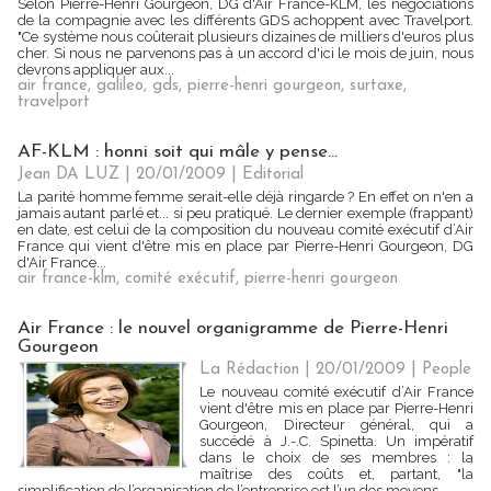
Selon Pierre-Henri Gourgeon, DG d'Air France-KLM, les négociations
de la compagnie avec les différents GDS achoppent avec Travelport.
"Ce système nous coûterait plusieurs dizaines de milliers d'euros plus
cher. Si nous ne parvenons pas à un accord d'ici le mois de juin, nous
devrons appliquer aux...
air france
,
galileo
,
gds
,
pierre-henri gourgeon
,
surtaxe
,
travelport
AF-KLM : honni soit qui mâle y pense...
Jean DA LUZ | 20/01/2009
|
Editorial
La parité homme femme serait-elle déjà ringarde ? En effet on n'en a
jamais autant parlé et... si peu pratiqué. Le dernier exemple (frappant)
en date, est celui de la composition du nouveau comité exécutif d’Air
France qui vient d'être mis en place par Pierre-Henri Gourgeon, DG
d'Air France...
air france-klm
,
comité exécutif
,
pierre-henri gourgeon
Air France : le nouvel organigramme de Pierre-Henri
Gourgeon
La Rédaction | 20/01/2009
|
People
Le nouveau comité exécutif d’Air France
vient d'être mis en place par Pierre-Henri
Gourgeon, Directeur général, qui a
succédé à J.-.C. Spinetta. Un impératif
dans le choix de ses membres : la
maîtrise des coûts et, partant, "la
simplification de l’organisation de l’entreprise est l’un des moyens...