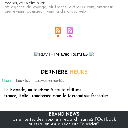
stagner, voir à diminuer.
af
,
agence de voyage
,
air france
,
airfrance.com
,
amadeus
,
pierre-henri gourgeon
,
vent à distance
,
web
DERNIÈRE
HEURE
News
Les + lus
Les + commentés
Le Rwanda, un tourisme à haute altitude
France, Italie : randonnée dans le Mercantour frontalier
BRAND NEWS
Une route, des voix, un regard : suivez l’Outback
australien en direct sur TourMaG