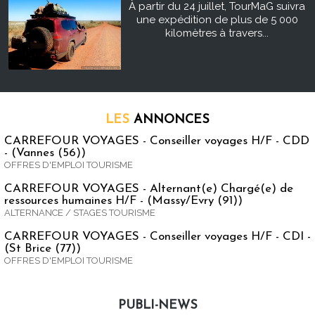
À partir du 24 juillet, TourMaG suivra
une expédition de plus de 5 000
kilomètres à travers...
LES
ANNONCES
CARREFOUR VOYAGES - Conseiller voyages H/F - CDD
- (Vannes (56))
OFFRES D'EMPLOI TOURISME
CARREFOUR VOYAGES - Alternant(e) Chargé(e) de
ressources humaines H/F - (Massy/Evry (91))
ALTERNANCE / STAGES TOURISME
CARREFOUR VOYAGES - Conseiller voyages H/F - CDI -
(St Brice (77))
OFFRES D'EMPLOI TOURISME
PUBLI-NEWS