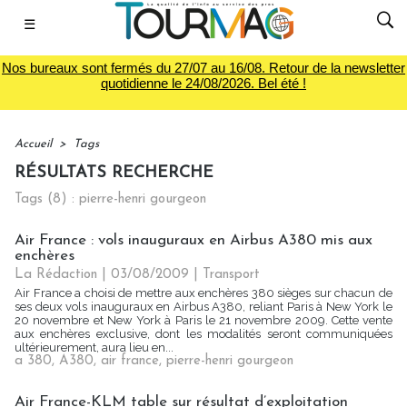
☰
Nos bureaux sont fermés du 27/07 au 16/08. Retour de la newsletter
quotidienne le 24/08/2026. Bel été !
Accueil
>
Tags
RÉSULTATS RECHERCHE
Tags (8) : pierre-henri gourgeon
Air France : vols inauguraux en Airbus A380 mis aux
enchères
La Rédaction
| 03/08/2009
|
Transport
Air France a choisi de mettre aux enchères 380 sièges sur chacun de
ses deux vols inauguraux en Airbus A380, reliant Paris à New York le
20 novembre et New York à Paris le 21 novembre 2009. Cette vente
aux enchères exclusive, dont les modalités seront communiquées
ultérieurement, aura lieu en...
a 380
,
A380
,
air france
,
pierre-henri gourgeon
Air France-KLM table sur résultat d’exploitation