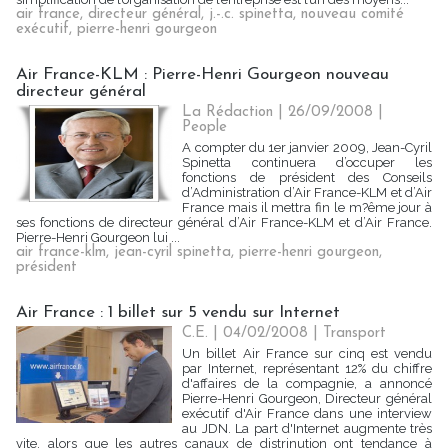
air france
,
directeur général
,
j.-.c. spinetta
,
nouveau comité
exécutif
,
pierre-henri gourgeon
Air France-KLM : Pierre-Henri Gourgeon nouveau
directeur général
La Rédaction
| 26/09/2008
|
People
A compter du 1er janvier 2009, Jean-Cyril
Spinetta continuera d’occuper les
fonctions de président des Conseils
d’Administration d’Air France-KLM et d’Air
France mais il mettra fin le m?ême jour à
ses fonctions de directeur général d’Air France-KLM et d’Air France.
Pierre-Henri Gourgeon lui ...
air france-klm
,
jean-cyril spinetta
,
pierre-henri gourgeon
,
président
Air France : 1 billet sur 5 vendu sur Internet
C.E. | 04/02/2008
|
Transport
Un billet Air France sur cinq est vendu
par Internet, représentant 12% du chiffre
d'affaires de la compagnie, a annoncé
Pierre-Henri Gourgeon, Directeur général
exécutif d'Air France dans une interview
au JDN. La part d'Internet augmente très
vite, alors que les autres canaux de distrinution ont tendance à