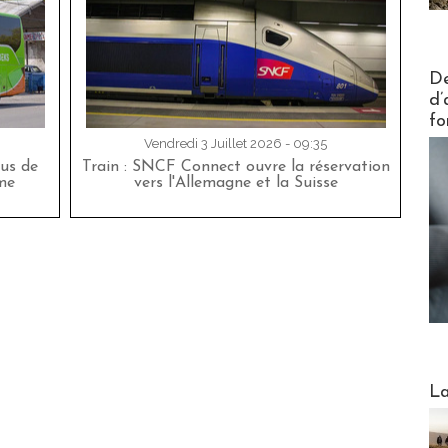
Actus V
De
d’
fo
Vendredi 3 Juillet 2026 - 09:35
bus de
Train : SNCF Connect ouvre la réservation
me
vers l'Allemagne et la Suisse
Webinai
La