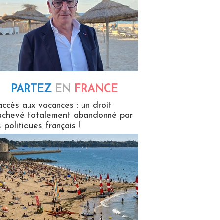
PARTEZ
EN
FRANCE
 en France
accès aux vacances : un droit
achevé totalement abandonné par
s politiques français !