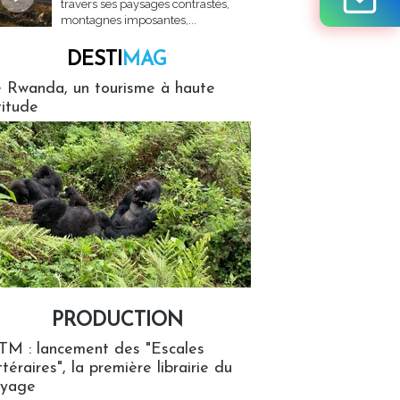
travers ses paysages contrastés,
montagnes imposantes,...
DESTI
MAG
MAG
 Rwanda, un tourisme à haute
titude
PRODUCTION
ion
TM : lancement des "Escales
ttéraires", la première librairie du
oyage