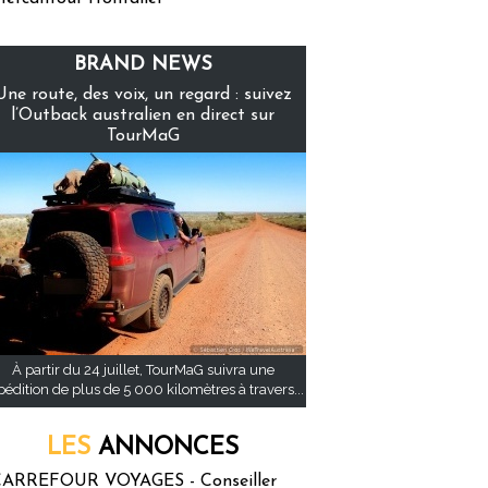
BRAND NEWS
Une route, des voix, un regard : suivez
l’Outback australien en direct sur
TourMaG
À partir du 24 juillet, TourMaG suivra une
pédition de plus de 5 000 kilomètres à travers...
LES
ANNONCES
ARREFOUR VOYAGES - Conseiller