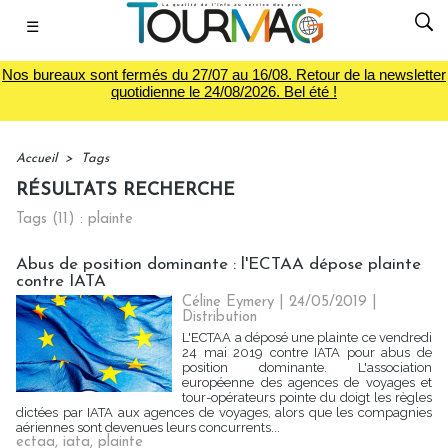
☰
Nos bureaux sont fermés du 27/07 au 16/08. Retour de la newsletter
quotidienne le 24/08/2026. Bel été !
Accueil
>
Tags
RÉSULTATS RECHERCHE
Tags (11) : plainte
Abus de position dominante : l'ECTAA dépose plainte
contre IATA
Céline Eymery
| 24/05/2019
|
Distribution
L'ECTAA a déposé une plainte ce vendredi
24 mai 2019 contre IATA pour abus de
position dominante. L'association
européenne des agences de voyages et
tour-opérateurs pointe du doigt les règles
dictées par IATA aux agences de voyages, alors que les compagnies
aériennes sont devenues leurs concurrents...
ectaa
,
iata
,
plainte