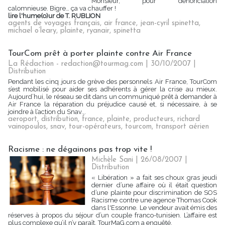
Monsieur, pour dénonciation
calomnieuse. Bigre… ça va chauffer !
lire l'hume(o)ur de T. RUBLION
agents de voyages français
,
air france
,
jean-cyril spinetta
,
michael o’leary
,
plainte
,
ryanair
,
spinetta
TourCom prêt à porter plainte contre Air France
La Rédaction - redaction@tourmag.com | 30/10/2007
|
Distribution
Pendant les cinq jours de grève des personnels Air France, TourCom
s’est mobilisé pour aider ses adhérents à gérer la crise au mieux.
Aujourd’hui, le réseau se dit dans un communiqué prêt à demander à
Air France la réparation du préjudice causé et, si nécessaire, à se
joindre à l’action du Snav...
aeroport
,
distribution
,
france
,
plainte
,
producteurs
,
richard
vainopoulos
,
snav
,
tour-opérateurs
,
tourcom
,
transport aérien
Racisme : ne dégainons pas trop vite !
Michèle Sani | 26/08/2007
|
Distribution
« Libération » a fait ses choux gras jeudi
dernier d’une affaire où il était question
d’une plainte pour discrimination de SOS
Racisme contre une agence Thomas Cook
dans l'Essonne. Le vendeur avait émis des
réserves à propos du séjour d’un couple franco-tunisien. L’affaire est
plus complexe qu’il n’y paraît. TourMaG.com a enquêté.