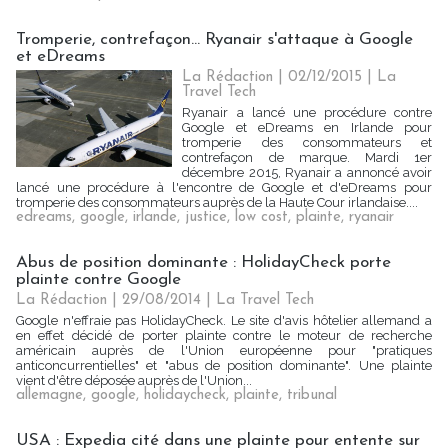
Tromperie, contrefaçon... Ryanair s'attaque à Google
et eDreams
La Rédaction
| 02/12/2015
|
La
Travel Tech
Ryanair a lancé une procédure contre
Google et eDreams en Irlande pour
tromperie des consommateurs et
contrefaçon de marque. Mardi 1er
décembre 2015, Ryanair a annoncé avoir
lancé une procédure à l'encontre de Google et d'eDreams pour
tromperie des consommateurs auprès de la Haute Cour irlandaise....
edreams
,
google
,
irlande
,
justice
,
low cost
,
plainte
,
ryanair
Abus de position dominante : HolidayCheck porte
plainte contre Google
La Rédaction
| 29/08/2014
|
La Travel Tech
Google n'effraie pas HolidayCheck. Le site d'avis hôtelier allemand a
en effet décidé de porter plainte contre le moteur de recherche
américain auprès de l'Union européenne pour "pratiques
anticoncurrentielles" et "abus de position dominante". Une plainte
vient d'être déposée auprès de l'Union...
allemagne
,
google
,
holidaycheck
,
plainte
,
tribunal
USA : Expedia cité dans une plainte pour entente sur