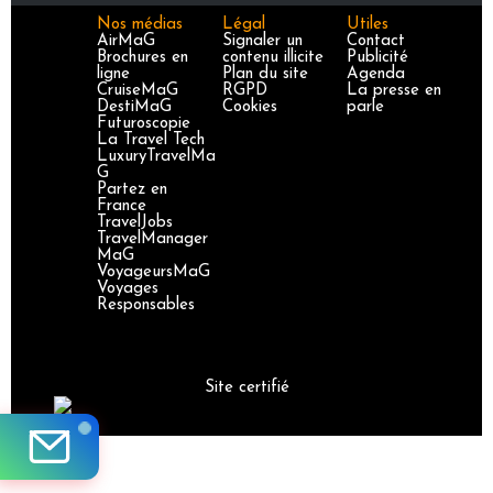
Nos médias
Légal
Utiles
AirMaG
Signaler un
Contact
Brochures en
contenu illicite
Publicité
ligne
Plan du site
Agenda
CruiseMaG
RGPD
La presse en
DestiMaG
Cookies
parle
Futuroscopie
La Travel Tech
LuxuryTravelMa
G
Partez en
France
TravelJobs
TravelManager
MaG
VoyageursMaG
Voyages
Responsables
Site certifié