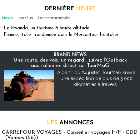
DERNIÈRE
HEURE
News
Les + lus
Les + commentés
Le Rwanda, un tourisme à haute altitude
France, Italie : randonnée dans le Mercantour frontalier
BRAND NEWS
Une route, des voix, un regard : suivez l’Outback
australien en direct sur TourMaG
À partir du 24 juillet, TourMaG suivra
une expédition de plus de 5 000
kilomètres à travers...
LES
ANNONCES
CARREFOUR VOYAGES - Conseiller voyages H/F - CDD
- (Vannes (56))