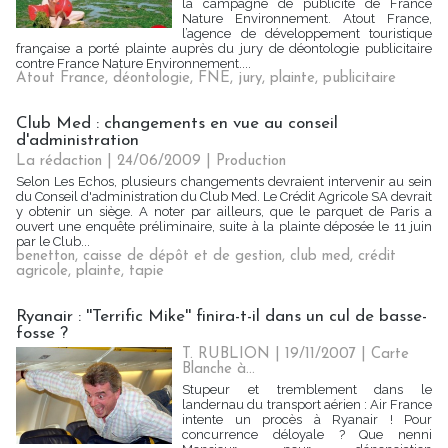
la campagne de publicité de France
Nature Environnement. Atout France,
l’agence de développement touristique
française a porté plainte auprès du jury de déontologie publicitaire
contre France Nature Environnement....
Atout France
,
déontologie
,
FNE
,
jury
,
plainte
,
publicitaire
Club Med : changements en vue au conseil
d'administration
La rédaction | 24/06/2009
|
Production
Selon Les Echos, plusieurs changements devraient intervenir au sein
du Conseil d'administration du Club Med. Le Crédit Agricole SA devrait
y obtenir un siège. A noter par ailleurs, que le parquet de Paris a
ouvert une enquête préliminaire, suite à la plainte déposée le 11 juin
par le Club...
benetton
,
caisse de dépôt et de gestion
,
club med
,
crédit
agricole
,
plainte
,
tapie
Ryanair : ''Terrific Mike'' finira-t-il dans un cul de basse-
fosse ?
T. RUBLION | 19/11/2007
|
Carte
Blanche à...
Stupeur et tremblement dans le
landernau du transport aérien : Air France
intente un procès à Ryanair ! Pour
concurrence déloyale ? Que nenni