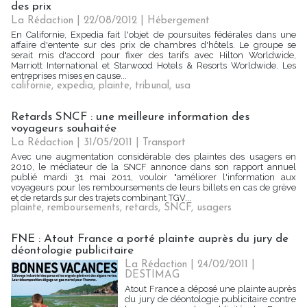
des prix
La Rédaction
| 22/08/2012
|
Hébergement
En Californie, Expedia fait l'objet de poursuites fédérales dans une
affaire d'entente sur des prix de chambres d'hôtels. Le groupe se
serait mis d'accord pour fixer des tarifs avec Hilton Worldwide,
Marriott International et Starwood Hotels & Resorts Worldwide. Les
entreprises mises en cause...
californie
,
expedia
,
plainte
,
tribunal
,
usa
Retards SNCF : une meilleure information des
voyageurs souhaitée
La Rédaction
| 31/05/2011
|
Transport
Avec une augmentation considérable des plaintes des usagers en
2010, le médiateur de la SNCF annonce dans son rapport annuel
publié mardi 31 mai 2011, vouloir "améliorer l'information aux
voyageurs pour les remboursements de leurs billets en cas de grève
et de retards sur des trajets combinant TGV...
plainte
,
remboursements
,
retards
,
SNCF
,
usagers
FNE : Atout France a porté plainte auprès du jury de
déontologie publicitaire
La Rédaction | 24/02/2011
|
DESTIMAG
Atout France a déposé une plainte auprès
du jury de déontologie publicitaire contre