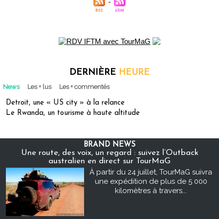
DERNIÈRE
HEURE
News
Les + lus
Les + commentés
Detroit, une « US city » à la relance
Le Rwanda, un tourisme à haute altitude
BRAND NEWS
Une route, des voix, un regard : suivez l’Outback
australien en direct sur TourMaG
À partir du 24 juillet, TourMaG suivra
une expédition de plus de 5 000
kilomètres à travers...