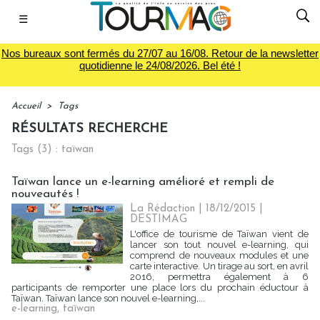
☰
Nos bureaux sont fermés du 27/07 au 16/08. Retour de la newsletter
quotidienne le 24/08/2026. Bel été !
Accueil
>
Tags
RÉSULTATS RECHERCHE
Tags (3) : taïwan
Taïwan lance un e-learning amélioré et rempli de
nouveautés !
La Rédaction
| 18/12/2015
|
DESTIMAG
L'office de tourisme de Taïwan vient de
lancer son tout nouvel e-learning, qui
comprend de nouveaux modules et une
carte interactive. Un tirage au sort, en avril
2016, permettra également à 6
participants de remporter une place lors du prochain éductour à
Taïwan. Taïwan lance son nouvel e-learning,...
e-learning
,
taïwan