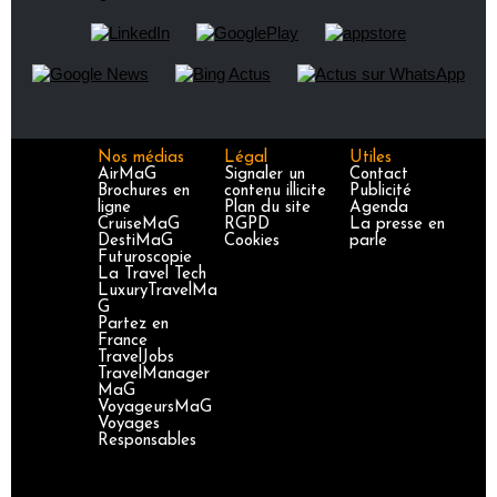
Nos médias
Légal
Utiles
AirMaG
Signaler un
Contact
Brochures en
contenu illicite
Publicité
ligne
Plan du site
Agenda
CruiseMaG
RGPD
La presse en
DestiMaG
Cookies
parle
Futuroscopie
La Travel Tech
LuxuryTravelMa
G
Partez en
France
TravelJobs
TravelManager
MaG
VoyageursMaG
Voyages
Responsables