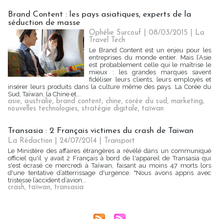
Brand Content : les pays asiatiques, experts de la
séduction de masse
Ophélie Surcouf | 08/03/2015
|
La
Travel Tech
Le Brand Content est un enjeu pour les
entreprises du monde entier. Mais l’Asie
est probablement celle qui le maîtrise le
mieux : les grandes marques savent
fidéliser leurs clients, leurs employés et
insérer leurs produits dans la culture même des pays. La Corée du
Sud, Taïwan, la Chine et...
asie
,
australie
,
brand content
,
chine
,
corée du sud
,
marketing
,
nouvelles technologies
,
stratégie digitale
,
taïwan
Transasia : 2 Français victimes du crash de Taiwan
La Rédaction
| 24/07/2014
|
Transport
Le Ministère des affaires étrangères a révélé dans un communiqué
officiel qu'il y avait 2 Français à bord de l'appareil de Transasia qui
s'est écrasé ce mercredi à Taïwan, faisant au moins 47 morts lors
d'une tentative d’atterrissage d'urgence. "Nous avons appris avec
tristesse l’accident d’avion...
crash
,
taïwan
,
transasia