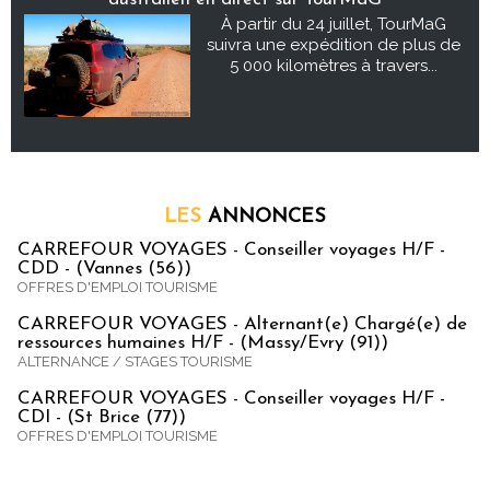
À partir du 24 juillet, TourMaG
suivra une expédition de plus de
5 000 kilomètres à travers...
LES
ANNONCES
CARREFOUR VOYAGES - Conseiller voyages H/F -
CDD - (Vannes (56))
OFFRES D'EMPLOI TOURISME
CARREFOUR VOYAGES - Alternant(e) Chargé(e) de
ressources humaines H/F - (Massy/Evry (91))
ALTERNANCE / STAGES TOURISME
CARREFOUR VOYAGES - Conseiller voyages H/F -
CDI - (St Brice (77))
OFFRES D'EMPLOI TOURISME