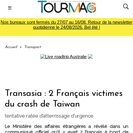
☰
Nos bureaux sont fermés du 27/07 au 16/08. Retour de la newsletter
quotidienne le 24/08/2026. Bel été !
Accueil
>
Transport
Transasia : 2 Français victimes
du crash de Taiwan
tentative ratée d’atterrissage d'urgence
Le Ministère des affaires étrangères a révélé dans un
communiqué officiel qu'il y avait 2 Français à bord de