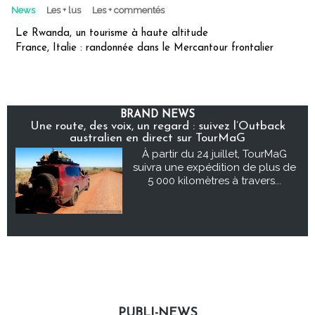
News
Les + lus
Les + commentés
Le Rwanda, un tourisme à haute altitude
France, Italie : randonnée dans le Mercantour frontalier
BRAND NEWS
Une route, des voix, un regard : suivez l’Outback
australien en direct sur TourMaG
À partir du 24 juillet, TourMaG
suivra une expédition de plus de
5 000 kilomètres à travers...
PUBLI-NEWS