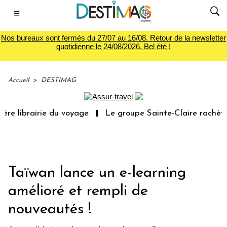
☰
Nos bureaux sont fermés du 27/07 au 16/08. Retour de la newsletter
quotidienne le 24/08/2026. Bel été !
Accueil
>
DESTIMAG
e librairie du voyage
Le groupe Sainte-Claire rachète E
Taïwan lance un e-learning
amélioré et rempli de
nouveautés !