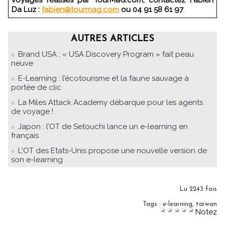
voyages réalisés par TourMaG.com, contactez Fabien
Da Luz :
fabien@tourmag.com
ou 04 91 58 61 97
.
AUTRES ARTICLES
Brand USA : « USA Discovery Program » fait peau
neuve
E-Learning : l’écotourisme et la faune sauvage à
portée de clic
La Miles Attack Academy débarque pour les agents
de voyage !
Japon : l’OT de Setouchi lance un e-learning en
français
L'OT des Etats-Unis propose une nouvelle version de
son e-learning
Lu 2243 fois
Tags
:
e-learning
,
taïwan
Notez