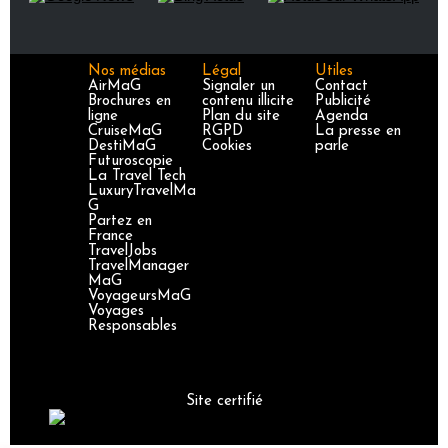
Nos médias
Légal
Utiles
AirMaG
Signaler un
Contact
Brochures en
contenu illicite
Publicité
ligne
Plan du site
Agenda
CruiseMaG
RGPD
La presse en
DestiMaG
Cookies
parle
Futuroscopie
La Travel Tech
LuxuryTravelMa
G
Partez en
France
TravelJobs
TravelManager
MaG
VoyageursMaG
Voyages
Responsables
Site certifié