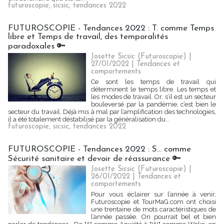
futuroscopie
,
sicsic
,
tendances 2022
FUTUROSCOPIE - Tendances 2022 : T. comme Temps
libre et Temps de travail, des temporalités
paradoxales 🔑
Josette Sicsic (Futuroscopie)
|
27/01/2022
|
Tendances et
comportements
Ce sont les temps de travail qui
déterminent le temps libre. Les temps et
les modes de travail. Or, s’il est un secteur
bouleversé par la pandémie, c’est bien le
secteur du travail. Déjà mis à mal par l’amplification des technologies,
il a été totalement déstabilisé par la généralisation du...
futuroscopie
,
sicsic
,
tendances 2022
FUTUROSCOPIE - Tendances 2022 : S... comme
Sécurité sanitaire et devoir de réassurance 🔑
Josette Sicsic (Futuroscopie)
|
26/01/2022
|
Tendances et
comportements
Pour vous éclairer sur l’année à venir,
Futuroscopie et TourMaG.com ont choisi
une trentaine de mots caractéristiques de
l’année passée. On pourrait bel et bien