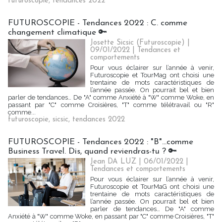
futuroscopie
,
tendances 2022
FUTUROSCOPIE - Tendances 2022 : C. comme
changement climatique 🔑
Josette Sicsic (Futuroscopie)
|
09/01/2022
|
Tendances et
comportements
Pour vous éclairer sur l’année à venir,
Futuroscopie et TourMag ont choisi une
trentaine de mots caractéristiques de
l’année passée. On pourrait bel et bien
parler de tendances… De "A" comme Anxiété à "W" comme Woke, en
passant par "C" comme Croisières, "T" comme télétravail ou "R"
comme...
futuroscopie
,
sicsic
,
tendances 2022
FUTUROSCOPIE - Tendances 2022 : "B"…comme
Business Travel. Dis, quand reviendras-tu ? 🔑
Jean DA LUZ
| 06/01/2022
|
Tendances et comportements
Pour vous éclairer sur l’année à venir,
Futuroscopie et TourMaG ont choisi une
trentaine de mots caractéristiques de
l’année passée. On pourrait bel et bien
parler de tendances… De "A" comme
Anxiété à "W" comme Woke, en passant par "C" comme Croisières, "T"