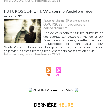
futuroscopie
,
sicsic
,
tendances 2022
FUTUROSCOPIE - I. "A"... comme Anxiété et éco-
anxiété 🔑
Josette Sicsic (Futuroscopie)
|
03/01/2022
|
Tendances et
comportements
Afin de vous éclairer sur les humeurs de
vos clients, sur celles du monde et sur
l’avenir de vos métiers, Josette Sicsic pour
Futuroscopie et Jean Daluz pour
TourMaG.com ont choisi de décrypter tous les jours pendant ce mois
de janvier, les mots, les faits, les événements passés reflétant un...
futuroscopie
,
sicsic
,
tendances 2022
DERNIÈRE
HEURE