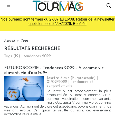
☰
Nos bureaux sont fermés du 27/07 au 16/08. Retour de la newsletter
quotidienne le 24/08/2026. Bel été !
Accueil
>
Tags
RÉSULTATS RECHERCHE
Tags (19) : tendances 2022
FUTUROSCOPIE - Tendances 2022 - V. comme vie
d’avant, vie d’après 🔑
Josette Sicsic (Futuroscopie)
|
01/02/2022
|
Tendances et
comportements
La lettre V est probablement la plus
embouteillée. V. c’est V comme virus,
comme vaccination, comme variant…
mais c’est aussi V comme vie et comme
vacances. Au moment de clore cet abécédaire, voyons comment nos
vies ont évolué. Car, qu’on le veuille ou non, cet événement
extraordinaire qu’a été la...