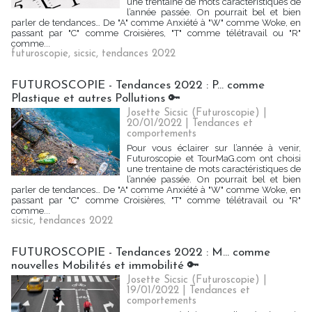
une trentaine de mots caractéristiques de
l’année passée. On pourrait bel et bien
parler de tendances… De "A" comme Anxiété à "W" comme Woke, en
passant par "C" comme Croisières, "T" comme télétravail ou "R"
comme...
futuroscopie
,
sicsic
,
tendances 2022
FUTUROSCOPIE - Tendances 2022 : P… comme
Plastique et autres Pollutions 🔑
Josette Sicsic (Futuroscopie)
|
20/01/2022
|
Tendances et
comportements
Pour vous éclairer sur l’année à venir,
Futuroscopie et TourMaG.com ont choisi
une trentaine de mots caractéristiques de
l’année passée. On pourrait bel et bien
parler de tendances… De "A" comme Anxiété à "W" comme Woke, en
passant par "C" comme Croisières, "T" comme télétravail ou "R"
comme...
sicsic
,
tendances 2022
FUTUROSCOPIE - Tendances 2022 : M… comme
nouvelles Mobilités et immobilité 🔑
Josette Sicsic (Futuroscopie)
|
19/01/2022
|
Tendances et
comportements