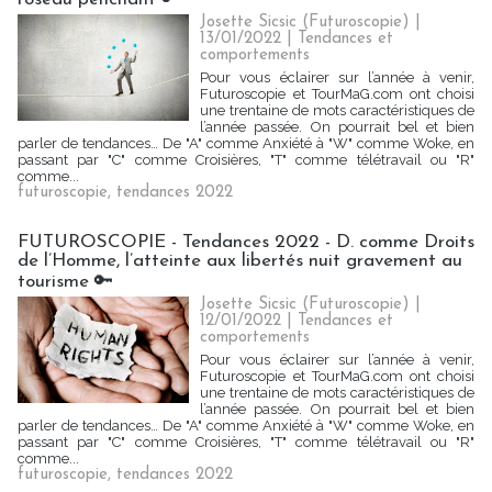
Josette Sicsic (Futuroscopie)
|
13/01/2022
|
Tendances et
comportements
Pour vous éclairer sur l’année à venir,
Futuroscopie et TourMaG.com ont choisi
une trentaine de mots caractéristiques de
l’année passée. On pourrait bel et bien
parler de tendances… De "A" comme Anxiété à "W" comme Woke, en
passant par "C" comme Croisières, "T" comme télétravail ou "R"
comme...
futuroscopie
,
tendances 2022
FUTUROSCOPIE - Tendances 2022 - D. comme Droits
de l’Homme, l’atteinte aux libertés nuit gravement au
tourisme 🔑
Josette Sicsic (Futuroscopie)
|
12/01/2022
|
Tendances et
comportements
Pour vous éclairer sur l’année à venir,
Futuroscopie et TourMaG.com ont choisi
une trentaine de mots caractéristiques de
l’année passée. On pourrait bel et bien
parler de tendances… De "A" comme Anxiété à "W" comme Woke, en
passant par "C" comme Croisières, "T" comme télétravail ou "R"
comme...
futuroscopie
,
tendances 2022