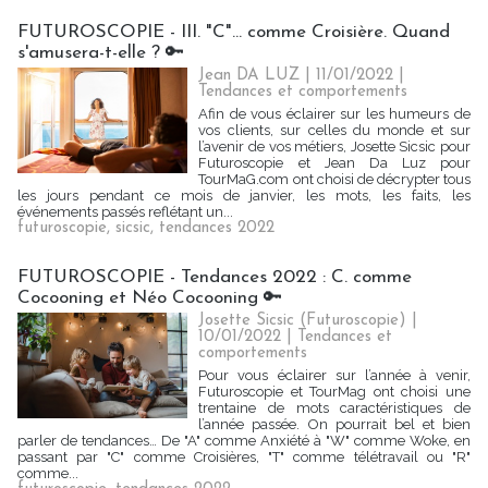
FUTUROSCOPIE - III. "C"... comme Croisière. Quand
s'amusera-t-elle ? 🔑
Jean DA LUZ
| 11/01/2022
|
Tendances et comportements
Afin de vous éclairer sur les humeurs de
vos clients, sur celles du monde et sur
l’avenir de vos métiers, Josette Sicsic pour
Futuroscopie et Jean Da Luz pour
TourMaG.com ont choisi de décrypter tous
les jours pendant ce mois de janvier, les mots, les faits, les
événements passés reflétant un...
futuroscopie
,
sicsic
,
tendances 2022
FUTUROSCOPIE - Tendances 2022 : C. comme
Cocooning et Néo Cocooning 🔑
Josette Sicsic (Futuroscopie)
|
10/01/2022
|
Tendances et
comportements
Pour vous éclairer sur l’année à venir,
Futuroscopie et TourMag ont choisi une
trentaine de mots caractéristiques de
l’année passée. On pourrait bel et bien
parler de tendances… De "A" comme Anxiété à "W" comme Woke, en
passant par "C" comme Croisières, "T" comme télétravail ou "R"
comme...