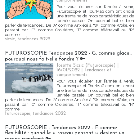
comportements
Pour vous éclairer sur l’année à venir,
Futuroscopie et TourMaG.com ont choisi
une trentaine de mots caractéristiques de
l’année passée. On pourrait bel et bien
parler de tendances… De "A" comme Anxiété à "W" comme Woke, en
passant par "C" comme Croisières, "T" comme télétravail ou "R"
comme...
sicsic
,
tendances 2022
FUTUROSCOPIE Tendances 2022 - G. comme glace…
pourquoi nous fait-elle fondre ? 🔑
Josette Sicsic (Futuroscopie)
|
16/01/2022
|
Tendances et
comportements
Pour vous éclairer sur l’année à venir,
Futuroscopie et TourMaG.com ont choisi
une trentaine de mots caractéristiques de
l’année passée. On pourrait bel et bien
parler de tendances… De "A" comme Anxiété à "W" comme Woke, en
passant par "C" comme Croisières, "T" comme télétravail ou "R"
comme...
futuroscopie
,
tendances 2022
FUTUROSCOPIE - Tendances 2022 - F. comme
flexibilité : quand le « roseau pensant » devient un
roseau penchant 🔑