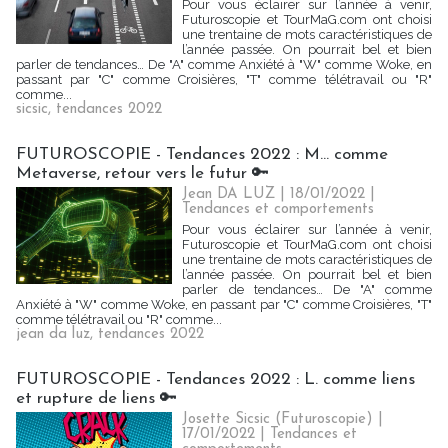
Pour vous éclairer sur l’année à venir,
Futuroscopie et TourMaG.com ont choisi
une trentaine de mots caractéristiques de
l’année passée. On pourrait bel et bien
parler de tendances… De "A" comme Anxiété à "W" comme Woke, en
passant par "C" comme Croisières, "T" comme télétravail ou "R"
comme...
sicsic
,
tendances 2022
FUTUROSCOPIE - Tendances 2022 : M… comme
Metaverse, retour vers le futur 🔑
Jean DA LUZ
| 18/01/2022
|
Tendances et comportements
Pour vous éclairer sur l’année à venir,
Futuroscopie et TourMaG.com ont choisi
une trentaine de mots caractéristiques de
l’année passée. On pourrait bel et bien
parler de tendances… De "A" comme
Anxiété à "W" comme Woke, en passant par "C" comme Croisières, "T"
comme télétravail ou "R" comme...
jean da luz
,
tendances 2022
FUTUROSCOPIE - Tendances 2022 : L. comme liens
et rupture de liens 🔑
Josette Sicsic (Futuroscopie)
|
17/01/2022
|
Tendances et