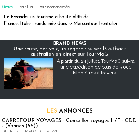
News
Les + lus
Les + commentés
Le Rwanda, un tourisme à haute altitude
France, Italie : randonnée dans le Mercantour frontalier
BRAND NEWS
Une route, des voix, un regard : suivez l’Outback
australien en direct sur TourMaG
À partir du 24 juillet, TourMaG suivra
une expédition de plus de 5 000
kilomètres à travers...
LES
ANNONCES
CARREFOUR VOYAGES - Conseiller voyages H/F - CDD
- (Vannes (56))
OFFRES D'EMPLOI TOURISME