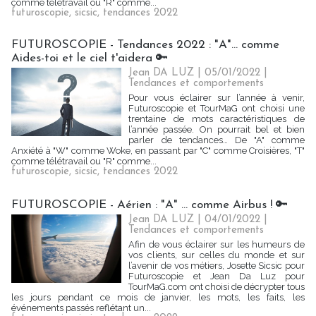
comme télétravail ou "R" comme...
futuroscopie
,
sicsic
,
tendances 2022
FUTUROSCOPIE - Tendances 2022 : "A"… comme
Aides-toi et le ciel t'aidera 🔑
Jean DA LUZ
| 05/01/2022
|
Tendances et comportements
Pour vous éclairer sur l’année à venir,
Futuroscopie et TourMaG ont choisi une
trentaine de mots caractéristiques de
l’année passée. On pourrait bel et bien
parler de tendances… De "A" comme
Anxiété à "W" comme Woke, en passant par "C" comme Croisières, "T"
comme télétravail ou "R" comme...
futuroscopie
,
sicsic
,
tendances 2022
FUTUROSCOPIE - Aérien : "A" ... comme Airbus ! 🔑
Jean DA LUZ
| 04/01/2022
|
Tendances et comportements
Afin de vous éclairer sur les humeurs de
vos clients, sur celles du monde et sur
l’avenir de vos métiers, Josette Sicsic pour
Futuroscopie et Jean Da Luz pour
TourMaG.com ont choisi de décrypter tous
les jours pendant ce mois de janvier, les mots, les faits, les
événements passés reflétant un...