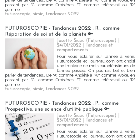
parler de tendances… De "A" comme Anxiété à "W" comme Woke, en
passant par "C" comme Croisières, "T" comme télétravail ou "R"
comme...
futuroscopie
,
sicsic
,
tendances 2022
FUTUROSCOPIE - Tendances 2022 : R... comme
Réparation de soi et de la planète 🔑
Josette Sicsic (Futuroscopie)
|
24/01/2022
|
Tendances et
comportements
Pour vous éclairer sur l’année à venir,
Futuroscopie et TourMaG.com ont choisi
une trentaine de mots caractéristiques de
l’année passée. On pourrait bel et bien
parler de tendances… De "A" comme Anxiété à "W" comme Woke, en
passant par "C" comme Croisières, "T" comme télétravail ou "R"
comme...
futuroscopie
,
sicsic
,
tendances 2022
FUTUROSCOPIE - Tendances 2022 : P… comme
Prospective, une science d’utilité publique 🔑
Josette Sicsic (Futuroscopie)
|
23/01/2022
|
Tendances et
comportements
Pour vous éclairer sur l’année à venir,
Futuroscopie et TourMaG.com ont choisi