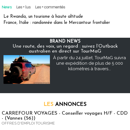
News
Les + lus
Les + commentés
Le Rwanda, un tourisme à haute altitude
France, Italie : randonnée dans le Mercantour frontalier
BRAND NEWS
Une route, des voix, un regard : suivez l’Outback
australien en direct sur TourMaG
À partir du 24 juillet, TourMaG suivra
une expédition de plus de 5 000
kilomètres à travers...
LES
ANNONCES
CARREFOUR VOYAGES - Conseiller voyages H/F - CDD
- (Vannes (56))
OFFRES D'EMPLOI TOURISME