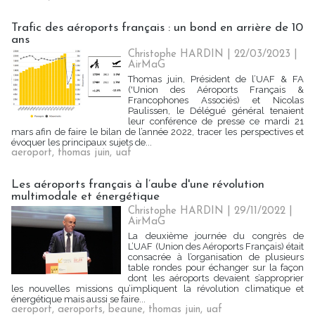
Trafic des aéroports français : un bond en arrière de 10
ans
Christophe HARDIN
| 22/03/2023
|
AirMaG
Thomas juin, Président de l’UAF & FA
('Union des Aéroports Français &
Francophones Associés) et Nicolas
Paulissen, le Délégué général tenaient
leur conférence de presse ce mardi 21
mars afin de faire le bilan de l’année 2022, tracer les perspectives et
évoquer les principaux sujets de...
aeroport
,
thomas juin
,
uaf
Les aéroports français à l’aube d'une révolution
multimodale et énergétique
Christophe HARDIN
| 29/11/2022
|
AirMaG
La deuxième journée du congrès de
L’UAF (Union des Aéroports Français) était
consacrée à l’organisation de plusieurs
table rondes pour échanger sur la façon
dont les aéroports devaient s’approprier
les nouvelles missions qu’impliquent la révolution climatique et
énergétique mais aussi se faire...
aeroport
,
aeroports
,
beaune
,
thomas juin
,
uaf