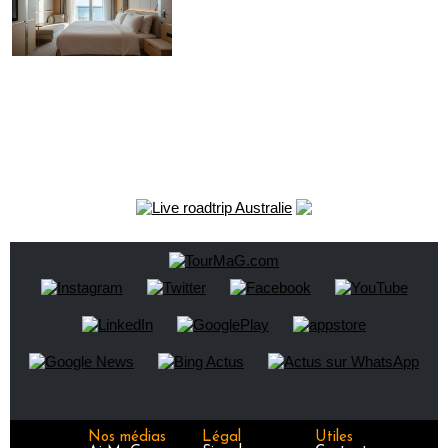
Nos médias
Légal
Utiles