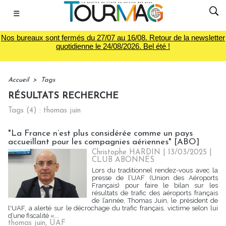
☰
Nos bureaux sont fermés du 27/07 au 16/08. Retour de la newsletter
quotidienne le 24/08/2026. Bel été !
Accueil
>
Tags
RÉSULTATS RECHERCHE
Tags (4) : thomas juin
"La France n’est plus considérée comme un pays
accueillant pour les compagnies aériennes" [ABO]
Christophe HARDIN
| 13/03/2025
|
CLUB ABONNES
Lors du traditionnel rendez-vous avec la
presse de l’UAF (Union des Aéroports
Français) pour faire le bilan sur les
résultats de trafic des aéroports français
de l’année, Thomas Juin, le président de
l'UAF, a alerté sur le décrochage du trafic français, victime selon lui
d’une fiscalité «...
thomas juin
,
UAF