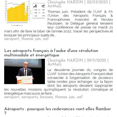
Christophe HARDIN
| 22/03/2023
|
AirMaG
Thomas juin, Président de l’UAF & FA
('Union des Aéroports Français &
Francophones Associés) et Nicolas
Paulissen, le Délégué général tenaient
leur conférence de presse ce mardi 21
mars afin de faire le bilan de l’année 2022, tracer les perspectives et
évoquer les principaux sujets de...
aeroport
,
thomas juin
,
uaf
Les aéroports français à l’aube d'une révolution
multimodale et énergétique
Christophe HARDIN
| 29/11/2022
|
AirMaG
La deuxième journée du congrès de
L’UAF (Union des Aéroports Français) était
consacrée à l’organisation de plusieurs
table rondes pour échanger sur la façon
dont les aéroports devaient s’approprier
les nouvelles missions qu’impliquent la révolution climatique et
énergétique mais aussi se faire...
aeroport
,
aeroports
,
beaune
,
thomas juin
,
uaf
Aéroports : pourquoi les redevances vont-elles flamber
?