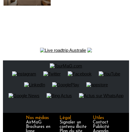
Nos médias
Légal
Utiles
AirMaG
Signaler un
Contact
Brochures en
contenu illicite
Publicité
ligne
Plan du site
Agenda