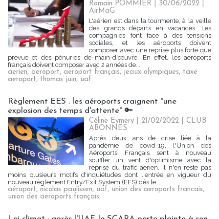
Romain POMMIER
| 30/06/2022
|
AirMaG
L'aérien est dans la tourmente, à la veille
des grands départs en vacances. Les
compagnies font face à des tensions
sociales, et les aéroports doivent
composer avec une reprise plus forte que
prévue et des pénuries de main-d'œuvre. En effet, les aéroports
français doivent composer avec 2 années de...
aerien
,
aeroport
,
aeroport français
,
jeaux olympiques
,
taxe
aeroport
,
thomas juin
,
uaf
Règlement EES : les aéroports craignent "une
explosion des temps d'attente" 🔑
Céline Eymery
| 21/02/2022
|
CLUB
ABONNES
Après deux ans de crise liée à la
pandémie de covid-19, l'Union des
Aéroports Français sent à nouveau
souffler un vent d'optimisme avec la
reprise du trafic aérien. Il n'en reste pas
moins plusieurs motifs d'inquiétudes dont l'entrée en vigueur du
nouveau règlement Entry/Exit System (EES) dès le...
aéroport
,
nicolas paulissen
,
uaf
,
union des aeroports francais
,
union des aeroports français
Loi climat : après l'UAF, le SCARA porte plainte à son