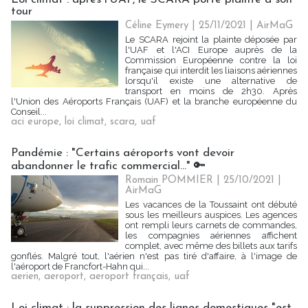
tour
Céline Eymery
| 25/11/2021
|
AirMaG
Le SCARA rejoint la plainte déposée par
l'UAF et l'ACI Europe auprès de la
Commission Européenne contre la loi
française qui interdit les liaisons aériennes
lorsqu'il existe une alternative de
transport en moins de 2h30. Après
l'Union des Aéroports Français (UAF) et la branche européenne du
Conseil...
aci europe
,
loi climat
,
scara
,
uaf
Pandémie : "Certains aéroports vont devoir
abandonner le trafic commercial..." 🔑
Romain POMMIER
| 25/10/2021
|
AirMaG
Les vacances de la Toussaint ont débuté
sous les meilleurs auspices. Les agences
ont rempli leurs carnets de commandes,
les compagnies aériennes affichent
complet, avec même des billets aux tarifs
gonflés. Malgré tout, l'aérien n'est pas tiré d'affaire, à l'image de
l'aéroport de Francfort-Hahn qui...
aerien
,
aeroport
,
aeroport français
,
uaf
Loi climat : la suppression des lignes domestiques "est