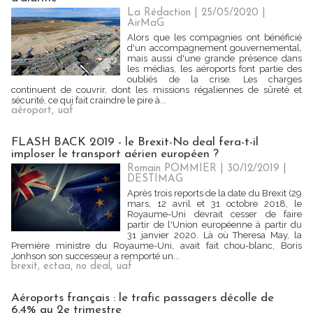
La Rédaction
| 25/05/2020
|
AirMaG
Alors que les compagnies ont bénéficié
d'un accompagnement gouvernemental,
mais aussi d'une grande présence dans
les médias, les aéroports font partie des
oubliés de la crise. Les charges
continuent de couvrir, dont les missions régaliennes de sûreté et
sécurité, ce qui fait craindre le pire à...
aéroport
,
uaf
FLASH BACK 2019 - le Brexit-No deal fera-t-il
imploser le transport aérien européen ?
Romain POMMIER
| 30/12/2019
|
DESTIMAG
Après trois reports de la date du Brexit (29
mars, 12 avril et 31 octobre 2018, le
Royaume-Uni devrait cesser de faire
partir de l'Union européenne à partir du
31 janvier 2020. Là où Theresa May, la
Première ministre du Royaume-Uni, avait fait chou-blanc, Boris
Jonhson son successeur a remporté un...
brexit
,
ectaa
,
no deal
,
uaf
Aéroports français : le trafic passagers décolle de
6,4% au 2e trimestre