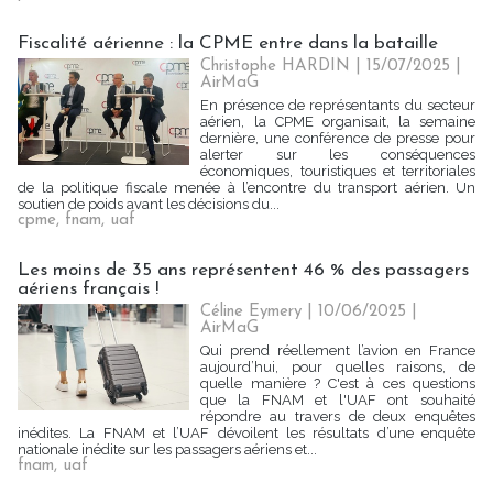
Fiscalité aérienne : la CPME entre dans la bataille
Christophe HARDIN
| 15/07/2025
|
AirMaG
En présence de représentants du secteur
aérien, la CPME organisait, la semaine
dernière, une conférence de presse pour
alerter sur les conséquences
économiques, touristiques et territoriales
de la politique fiscale menée à l’encontre du transport aérien. Un
soutien de poids avant les décisions du...
cpme
,
fnam
,
uaf
Les moins de 35 ans représentent 46 % des passagers
aériens français !
Céline Eymery
| 10/06/2025
|
AirMaG
Qui prend réellement l’avion en France
aujourd’hui, pour quelles raisons, de
quelle manière ? C'est à ces questions
que la FNAM et l'UAF ont souhaité
répondre au travers de deux enquêtes
inédites. La FNAM et l’UAF dévoilent les résultats d’une enquête
nationale inédite sur les passagers aériens et...
fnam
,
uaf