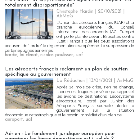
totalement disproportionnée"
Christophe Hardin | 20/10/2021
|
AirMaG
L'Union des aéroports français (UAF) et la
branche européenne du Conseil
international des aéroports (ACI Europe)
ont porté plainte devant Bruxelles contre
l’Etat Français que les deux associations
accusent de "tordre" la règlementation européenne. La suppression de
certaines lignes aériennes...
hardin
,
loi climat
,
nicolas paulissen
,
uaf
Les aéroports français réclament un plan de soutien
spécifique au gouvernement
La Rédaction
| 13/04/2021
|
AirMaG
Après 14 mois de crise, rien ne change,
l'aérien est toujours privé de passagers et
les avions de destinations. L’écosystème
aéroportuaire, porté par l’Union des
Aéroports Français, souhaite alerter le
gouvernement sur la situation
économique catastrophique et le besoin immédiat d'un plan de...
aeroport
,
uaf
Aérien : Le fondement juridique européen pour
supprimer les lignes domestiques est-il solide ?