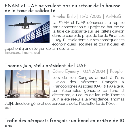
FNAM et UAF ne veulent pas du retour de la hausse
de la taxe de solidarité
Amélia Brille
| 13/01/2025
|
AirMaG
La FNAM et l’UAF dénoncent la reprise
sans concertation du projet de hausse de
la taxe de solidarité sur les billets d’avion
dans le cadre du projet de Loi de Finances
2025. Elles alertent sur ses conséquences
économiques, sociales et touristiques, et
appellent à une révision de la mesure. La...
finances
,
fnam
,
uaf
Thomas Juin, réélu président de l'UAF
Céline Eymery
| 03/12/2024
|
People
Lors de son Congrès annuel à Paris,
l'Union des Aéroports Français &
Francophones Associés (UAF & FA) a tenu
son Assemblée générale ce lundi 2
décembre, au cours de laquelle Thomas
Juin a été réélu à la Présidence. Thomas
JUIN, directeur général des aéroports de La Rochelle-Île de Ré et...
uaf
Trafic des aéroports français : un bond en arrière de 10
ans