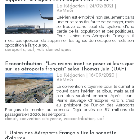
La Rédaction
| 24/02/2021
|
AirMaG
L'aérien est empêtré non seulement dans
une crise sans fin, faute de passager, mais
se trouve dans l'oeil du cyclone d'une
partie de la population et des politiques.
Pour l’Union des Aéroports Français, il
n'est pas question de supprimer les lignes domestique et redit son
opposition à l’article 36...
aeroports
,
uaf
,
vols domestiques
Ecocontribution : "Les avions iront se poser ailleurs que
sur les aéroports français" selon Thomas Juin (UAF)
La Rédaction
| 16/09/2020
|
AirMaG
La convention citoyenne pour le climat a
trouvé dans l'aérien sa cible, mais aussi
son plus virulent ennemi. Après Jean-
Pierre Sauvage, Christophe Hardin, c'est
au président de l’Union des Aéroports
Français de monter au créneau. Déjà privés de 87 millions de
passagers en 2020, les aéroports...
climat
,
convention citoyenne
,
ecocontribution
,
uaf
L'Union des Aéroports Français tire la sonnette
d'alarme