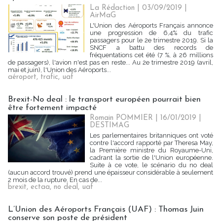
La Rédaction
| 03/09/2019
|
AirMaG
L'Union des Aéroports Français annonce
une progression de 6,4% du trafic
passagers pour le 2e trimestre 2019. Si la
SNCF a battu des records de
fréquentations cet été (7 %, à 26 millions
de passagers), l'avion n'est pas en reste... Au 2e trimestre 2019 (avril,
mai et juin), l'Union des Aéroports...
aéroport
,
trafic
,
uaf
Brexit-No deal : le transport européen pourrait bien
être fortement impacté
Romain POMMIER
| 16/01/2019
|
DESTIMAG
Les parlementaires britanniques ont voté
contre l'accord rapporté par Theresa May,
la Première ministre du Royaume-Uni,
cadrant la sortie de l'Union européenne.
Suite à ce vote, le scénario du no deal
(aucun accord trouvé) prend une épaisseur considérable à seulement
2 mois de la rupture. En cas de...
brexit
,
ectaa
,
no deal
,
uaf
L’Union des Aéroports Français (UAF) : Thomas Juin
conserve son poste de président