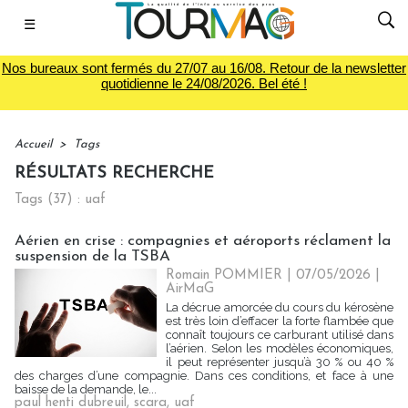
☰
Nos bureaux sont fermés du 27/07 au 16/08. Retour de la newsletter
quotidienne le 24/08/2026. Bel été !
Accueil
>
Tags
RÉSULTATS RECHERCHE
Tags (37) : uaf
Aérien en crise : compagnies et aéroports réclament la
suspension de la TSBA
Romain POMMIER
| 07/05/2026
|
AirMaG
La décrue amorcée du cours du kérosène
est très loin d’effacer la forte flambée que
connaît toujours ce carburant utilisé dans
l’aérien. Selon les modèles économiques,
il peut représenter jusqu’à 30 % ou 40 %
des charges d’une compagnie. Dans ces conditions, et face à une
baisse de la demande, le...
paul henti dubreuil
,
scara
,
uaf