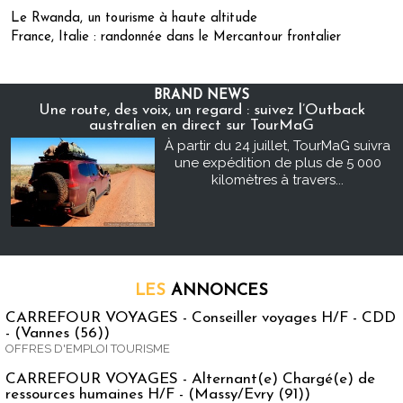
Le Rwanda, un tourisme à haute altitude
France, Italie : randonnée dans le Mercantour frontalier
BRAND NEWS
Une route, des voix, un regard : suivez l’Outback
australien en direct sur TourMaG
À partir du 24 juillet, TourMaG suivra
une expédition de plus de 5 000
kilomètres à travers...
LES
ANNONCES
CARREFOUR VOYAGES - Conseiller voyages H/F - CDD
- (Vannes (56))
OFFRES D'EMPLOI TOURISME
CARREFOUR VOYAGES - Alternant(e) Chargé(e) de
ressources humaines H/F - (Massy/Evry (91))