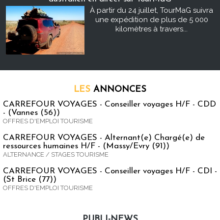
À partir du 24 juillet, TourMaG suivra
une expédition de plus de 5 000
kilomètres à travers...
LES
ANNONCES
CARREFOUR VOYAGES - Conseiller voyages H/F - CDD
- (Vannes (56))
OFFRES D'EMPLOI TOURISME
CARREFOUR VOYAGES - Alternant(e) Chargé(e) de
ressources humaines H/F - (Massy/Evry (91))
ALTERNANCE / STAGES TOURISME
CARREFOUR VOYAGES - Conseiller voyages H/F - CDI -
(St Brice (77))
OFFRES D'EMPLOI TOURISME
PUBLI-NEWS