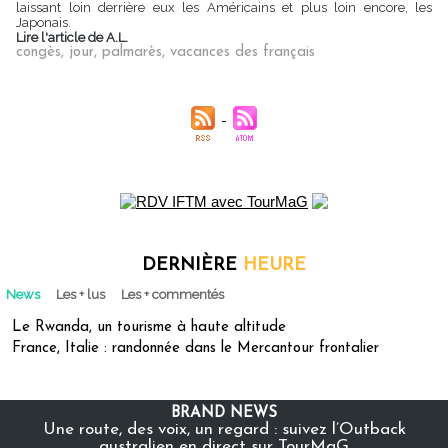
laissant loin derrière eux les Américains et plus loin encore, les
Japonais.
Lire l'article de A.L.
congès
,
jour
,
palmarès
,
vacances des français
DERNIÈRE
HEURE
News
Les + lus
Les + commentés
Le Rwanda, un tourisme à haute altitude
France, Italie : randonnée dans le Mercantour frontalier
BRAND NEWS
Une route, des voix, un regard : suivez l’Outback
australien en direct sur TourMaG