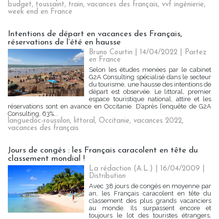
budget
,
toussaint
,
train
,
vacances des français
,
vvf ingénierie
,
week end en France
Intentions de départ en vacances des Français,
réservations de l’été en hausse
Bruno Courtin
| 14/04/2022
|
Partez
en France
Selon les études menées par le cabinet
G2A Consulting spécialisé dans le secteur
du tourisme, une hausse des intentions de
départ est observée. Le littoral, premier
espace touristique national, attire et les
réservations sont en avance en Occitanie. D’après l’enquête de G2A
Consulting, 63%...
languedoc-roussilon
,
littoral
,
Occitanie
,
vacances 2022
,
vacances des français
Jours de congés : les Français caracolent en tête du
classement mondial !
La rédaction (A.L.) | 16/04/2009
|
Distribution
Avec 38 jours de congés en moyenne par
an, les Français caracolent en tête du
classement des plus grands vacanciers
au monde. Ils surpassent encore et
toujours le lot des touristes étrangers,