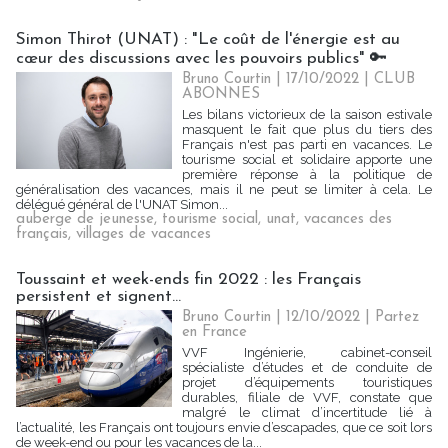
Simon Thirot (UNAT) : "Le coût de l'énergie est au
cœur des discussions avec les pouvoirs publics" 🔑
Bruno Courtin
| 17/10/2022
|
CLUB
ABONNES
Les bilans victorieux de la saison estivale
masquent le fait que plus du tiers des
Français n'est pas parti en vacances. Le
tourisme social et solidaire apporte une
première réponse à la politique de
généralisation des vacances, mais il ne peut se limiter à cela. Le
délégué général de l'UNAT Simon...
auberge de jeunesse
,
tourisme social
,
unat
,
vacances des
français
,
villages de vacances
Toussaint et week-ends fin 2022 : les Français
persistent et signent...
Bruno Courtin
| 12/10/2022
|
Partez
en France
VVF Ingénierie, cabinet-conseil
spécialiste d’études et de conduite de
projet d’équipements touristiques
durables, filiale de VVF, constate que
malgré le climat d’incertitude lié à
l’actualité, les Français ont toujours envie d’escapades, que ce soit lors
de week-end ou pour les vacances de la...