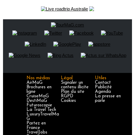
Nos médias
Légal
Utiles
AirMaG
Signaler un
Contact
Brochures en
contenu illicite
Publicité
ligne
Plan du site
Agenda
CruiseMaG
RGPD
La presse en
DestiMaG
Cookies
parle
Futuroscopie
La Travel Tech
LuxuryTravelMa
G
Partez en
France
TravelJobs