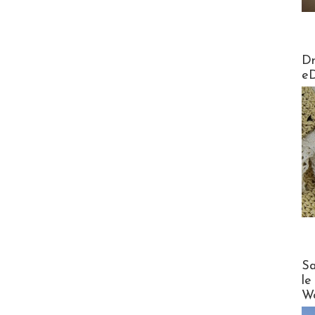
AirMa
Dr
e
Cruise
Sa
le
Wo