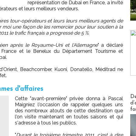
représentation de Dubai en France, a invité
ateurs et leurs meilleurs vendeurs.
ires tour-opérateurs et leurs leurs meilleurs agents de
r moi une façon de les remercier pour leur soutien à la
011 le trafic français a progressé de 5 %.
éen après le Royaume-Uni et l'Allemagne
" a déclaré
la France et le Benelux du Département Tourisme et
ai.
 d'Orient, Beachcomber, Kuoni, Donatello, Méditrad ne
fet.
mmes d'affaires
Actus V
De
Cette "avant-première" privée donna à Pascal
d’
Maigniez l'occasion de rappeler quelques uns
fo
des nombreux atouts de cette destination que
l'on visite maintenant en toutes saisons et qui
s'adresse à tous les publics.
"
Durant le troisième trimestre 2011, c'est à dire