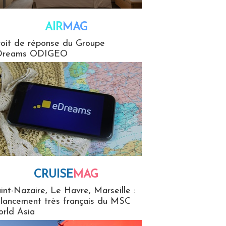
AIR
MAG
G
oit de réponse du Groupe
Dreams ODIGEO
CRUISE
MAG
MaG
int-Nazaire, Le Havre, Marseille :
 lancement très français du MSC
rld Asia