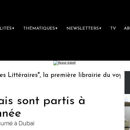
LITÉS
THÉMATIQUES
NEWSLETTERS
TV
A
▼
▼
▼
ttéraires", la première librairie du voyage
is sont partis à
nnée
ourné à Dubai