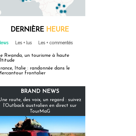
DERNIÈRE
HEURE
News
Les + lus
Les + commentés
e Rwanda, un tourisme à haute
ltitude
rance, Italie : randonnée dans le
ercantour frontalier
BRAND NEWS
Une route, des voix, un regard : suivez
l’Outback australien en direct sur
TourMaG