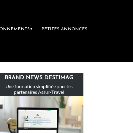
BONNEMENTS
PETITES ANNONCES
▼
Le groupe Sainte-Claire rachète Eden Tour
BRAND NEWS DESTIMAG
Une formation simplifiée pour les
partenaires Assur-Travel