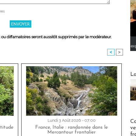
res
x ou diffamatoires seront aussitôt supprimés par le modérateur.
ex
<
>
Webinai
La
Publi-n
Lundi 3 Août 2026 - 07:00
Co
ve
titude
France, Italie : randonnée dans le
Mercantour frontalier
fr