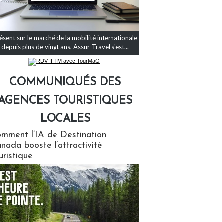
ésent sur le marché de la mobilité internationale
depuis plus de vingt ans, Assur-Travel s'est...
COMMUNIQUÉS DES
AGENCES TOURISTIQUES
LOCALES
qués des agences touristiques locales
mment l’IA de Destination
nada booste l’attractivité
uristique