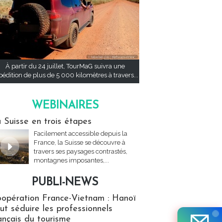
À partir du 24 juillet, TourMaG suivra une
pédition de plus de 5 000 kilomètres à travers...
WEBINAIRES
res
 Suisse en trois étapes
Facilement accessible depuis la
France, la Suisse se découvre à
travers ses paysages contrastés,
montagnes imposantes,...
PUBLI-NEWS
ews
opération France-Vietnam : Hanoï
ut séduire les professionnels
ançais du tourisme