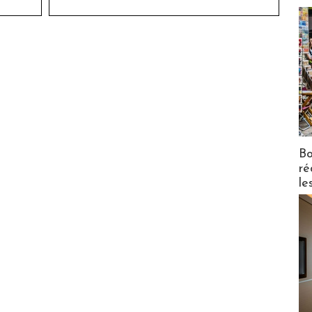
Bo
ré
le