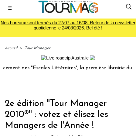
☰
Nos bureaux sont fermés du 27/07 au 16/08. Retour de la newsletter
quotidienne le 24/08/2026. Bel été !
Accueil
>
Tour Manager
es "Escales Littéraires", la première librairie du voyage
2e édition ''Tour Manager
2010®'' : votez et élisez les
Managers de l'Année !