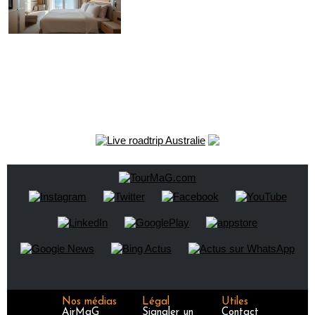
Nos médias
Légal
Utiles
AirMaG
Signaler un
Contact