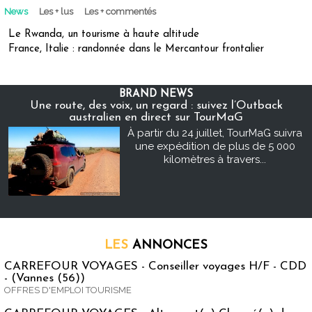
News
Les + lus
Les + commentés
Le Rwanda, un tourisme à haute altitude
France, Italie : randonnée dans le Mercantour frontalier
BRAND NEWS
Une route, des voix, un regard : suivez l’Outback
australien en direct sur TourMaG
À partir du 24 juillet, TourMaG suivra
une expédition de plus de 5 000
kilomètres à travers...
LES
ANNONCES
CARREFOUR VOYAGES - Conseiller voyages H/F - CDD
- (Vannes (56))
OFFRES D'EMPLOI TOURISME