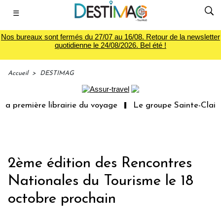
☰
Nos bureaux sont fermés du 27/07 au 16/08. Retour de la newsletter
quotidienne le 24/08/2026. Bel été !
Accueil
>
DESTIMAG
a première librairie du voyage
Le groupe Sainte-Claire 
2ème édition des Rencontres
Nationales du Tourisme le 18
octobre prochain