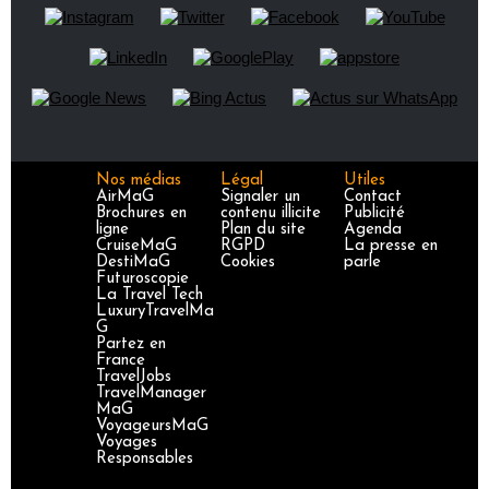
Nos médias
Légal
Utiles
AirMaG
Signaler un
Contact
Brochures en
contenu illicite
Publicité
ligne
Plan du site
Agenda
CruiseMaG
RGPD
La presse en
DestiMaG
Cookies
parle
Futuroscopie
La Travel Tech
LuxuryTravelMa
G
Partez en
France
TravelJobs
TravelManager
MaG
VoyageursMaG
Voyages
Responsables