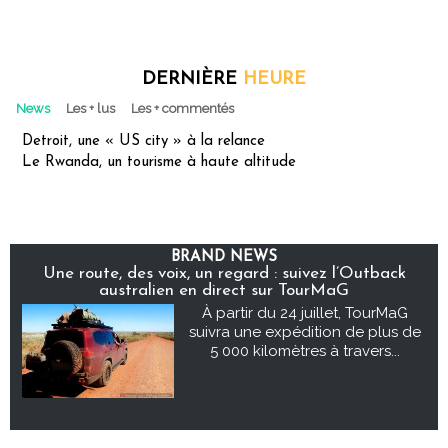
DERNIÈRE
HEURE
News
Les + lus
Les + commentés
Detroit, une « US city » à la relance
Le Rwanda, un tourisme à haute altitude
BRAND NEWS
Une route, des voix, un regard : suivez l’Outback
australien en direct sur TourMaG
À partir du 24 juillet, TourMaG
suivra une expédition de plus de
5 000 kilomètres à travers...