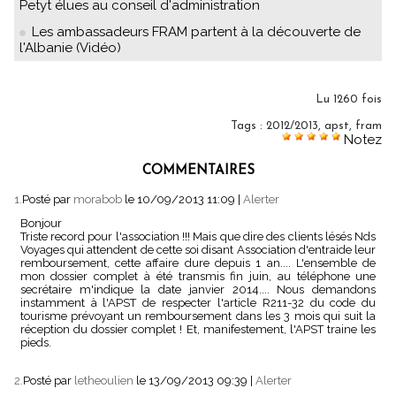
Petyt élues au conseil d'administration
Les ambassadeurs FRAM partent à la découverte de
l'Albanie (Vidéo)
Lu 1260 fois
Tags
:
2012/2013
,
apst
,
fram
Notez
COMMENTAIRES
1.
Posté par
morabob
le 10/09/2013 11:09
|
Alerter
Bonjour
Triste record pour l'association !!! Mais que dire des clients lésés Nds
Voyages qui attendent de cette soi disant Association d'entraide leur
remboursement, cette affaire dure depuis 1 an.... L'ensemble de
mon dossier complet à été transmis fin juin, au téléphone une
secrétaire m'indique la date janvier 2014.... Nous demandons
instamment à l'APST de respecter l'article R211-32 du code du
tourisme prévoyant un remboursement dans les 3 mois qui suit la
réception du dossier complet ! Et, manifestement, l'APST traine les
pieds.
2.
Posté par
letheoulien
le 13/09/2013 09:39
|
Alerter