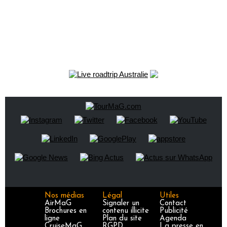
Nos médias
Légal
Utiles
AirMaG
Signaler un
Contact
Brochures en
contenu illicite
Publicité
ligne
Plan du site
Agenda
CruiseMaG
RGPD
La presse en