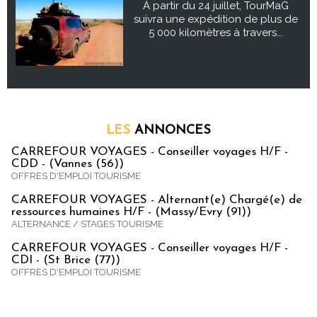
À partir du 24 juillet, TourMaG
suivra une expédition de plus de
5 000 kilomètres à travers...
LES
ANNONCES
CARREFOUR VOYAGES - Conseiller voyages H/F -
CDD - (Vannes (56))
OFFRES D'EMPLOI TOURISME
CARREFOUR VOYAGES - Alternant(e) Chargé(e) de
ressources humaines H/F - (Massy/Evry (91))
ALTERNANCE / STAGES TOURISME
CARREFOUR VOYAGES - Conseiller voyages H/F -
CDI - (St Brice (77))
OFFRES D'EMPLOI TOURISME