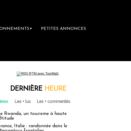
BONNEMENTS
PETITES ANNONCES
▼
ère librairie du voyage
Le groupe Sainte-C
DERNIÈRE
HEURE
News
Les + lus
Les + commentés
e Rwanda, un tourisme à haute
ltitude
rance, Italie : randonnée dans le
ercantour frontalier