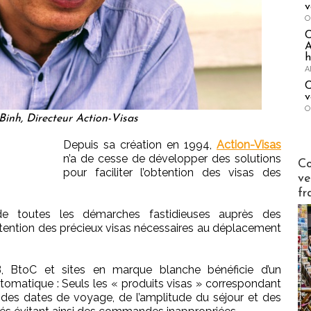
v
O
A
h
A
C
v
O
inh, Directeur Action-Visas
Depuis sa création en 1994,
Action-Visas
n’a de cesse de développer des solutions
Publi-n
Co
pour faciliter l’obtention des visas des
ve
fr
 de toutes les démarches fastidieuses auprès des
btention des précieux visas nécessaires au déplacement
 BtoC et sites en marque blanche bénéficie d’un
automatique : Seuls les « produits visas » correspondant
 des dates de voyage, de l’amplitude du séjour et des