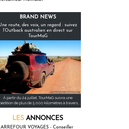
BRAND NEWS
Une route, des voix, un regard : suivez
l’Outback australien en direct sur
TourMaG
À partir du 24 juillet, TourMaG suivra une
pédition de plus de 5 000 kilomètres à travers...
LES
ANNONCES
ARREFOUR VOYAGES - Conseiller