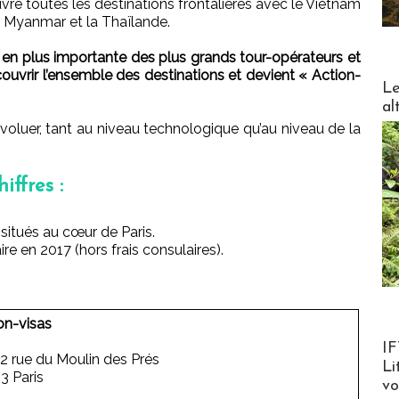
vre toutes les destinations frontalières avec le Vietnam
e Myanmar et la Thaïlande.
en plus importante des plus grands tour-opérateurs et
couvrir l’ensemble des destinations et devient « Action-
DESTI
Le
al
évoluer, tant au niveau technologique qu’au niveau de la
iffres :
situés au cœur de Paris.
ire en 2017 (hors frais consulaires).
on-visas
Product
IF
2 rue du Moulin des Prés
Li
3 Paris
v