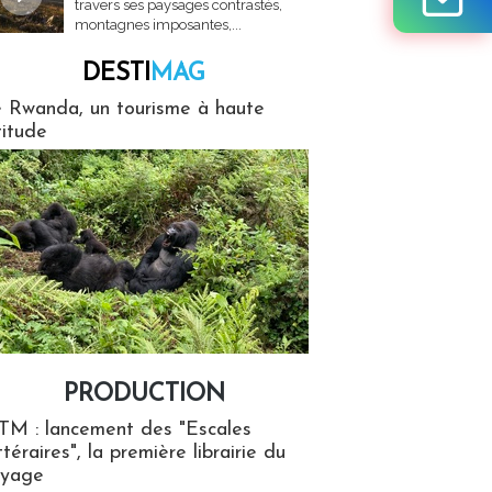
travers ses paysages contrastés,
montagnes imposantes,...
DESTI
MAG
MAG
 Rwanda, un tourisme à haute
titude
PRODUCTION
ion
TM : lancement des "Escales
ttéraires", la première librairie du
oyage