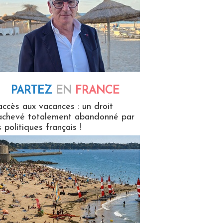
PARTEZ
EN
FRANCE
 en France
accès aux vacances : un droit
achevé totalement abandonné par
s politiques français !