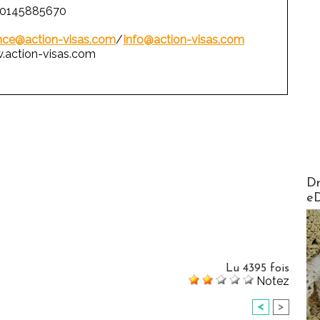
: 0145885670
nce@action-visas.com
/
Info@action-visas.com
action-visas.com
AirMa
Dr
e
Lu 4395 fois
Notez
<
>