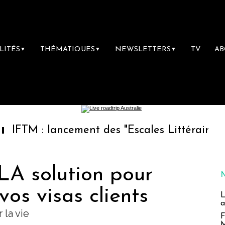
LITÉS
THÉMATIQUES
NEWSLETTERS
TV
A
▼
▼
▼
lancement des "Escales Littéraires", la premi
 LA solution pour
vos visas clients
L
a
 la vie
F
M