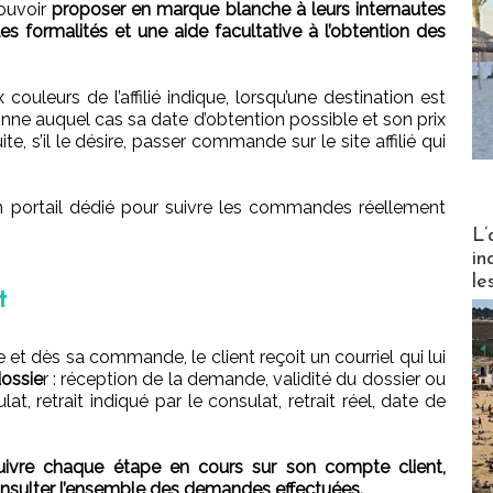
ouvoir
proposer en marque blanche à leurs internautes
les formalités et une aide facultative à l’obtention des
couleurs de l’affilié indique, lorsqu’une destination est
donne auquel cas sa date d’obtention possible et son prix
te, s’il le désire, passer commande sur le site affilié qui
n portail dédié pour suivre les commandes réellement
Partez
L’
in
le
t
et dès sa commande, le client reçoit un courriel qui lui
dossie
r : réception de la demande, validité du dossier ou
, retrait indiqué par le consulat, retrait réel, date de
vre chaque étape en cours sur son compte client,
consulter l’ensemble des demandes effectuées.