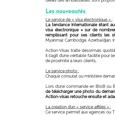
délais des ambassades, sont propos
Les nouveautés
Le service de « visa électronique » :
La tendance internationale étant au
visa électronique » sur de nombreu
remplissant pour ses clients les si
Myanmar, Cambodge, Azerbaïdjan, Iran,
Action-Visas traite désormais quoti
Il s’agit d’une véritable facilité pour
de proximité à leurs clients.
Le service photo :
Chaque consulat ou ministère demand
Lors d’une commande en BtoB ou BtoC
de télécharger une photo du demand
Action-visas retouche ensuite et ad
La création d’un « service affiliés » :
Ce service permet aux agences ou TO