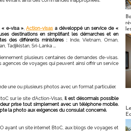
és évitant ainsi des commandes inappropriées.
Bo
ré
 « e-visa »
,
Action-visas
a développé un service de «
le
ses destinations en simplifiant les démarches et en
tes des différents ministères
: Inde, Vietnam, Oman,
 Tadjikistan, Sri-Lanka ...
diennement plusieurs centaines de demandes d’e-visas.
 les agences de voyages qui peuvent ainsi offrir un service
e une ou plusieurs photos avec un format particulier.
 sur le site d’Action-Visas,
il est désormais possible
eur prise tout simplement avec un téléphone mobile.
Distribu
Le
apte la photo aux exigences du consulat concerné.
Ed
 ayant un site internet BtoC, aux blogs de voyages et