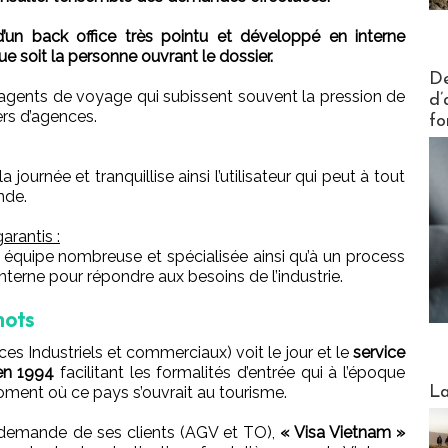
’un back office très pointu et développé en interne
ue soit la personne ouvrant le dossier.
Actus V
De
s agents de voyage qui subissent souvent la pression de
d’
iers d’agences.
fo
journée et tranquillise ainsi l’utilisateur qui peut à tout
nde.
arantis :
e équipe nombreuse et spécialisée ainsi qu’à un process
terne pour répondre aux besoins de l’industrie.
mots
es Industriels et commerciaux) voit le jour et le
service
 en 1994
facilitant les formalités d’entrée qui à l’époque
Webinai
La
oment où ce pays s’ouvrait au tourisme.
a demande de ses clients (AGV et TO),
« Visa Vietnam »