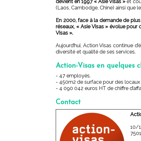
devient en 1997 « Asie Visas »
et cou
(Laos, Cambodge, Chine) ainsi que l
En 2000, face à la demande de plus 
réseaux, « Asie Visas » évolue pour 
Visas ».
Aujourd’hui, Action Visas continue d’
diversité et qualité de ses services.
Action-Visas en quelques ch
- 47 employés.
- 450m2 de surface pour des locaux 
- 4 090 042 euros HT de chiffre d’affa
Contact
Acti
10/1
7501