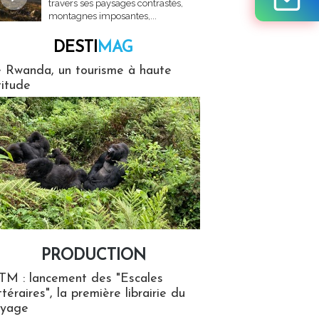
travers ses paysages contrastés,
montagnes imposantes,...
DESTI
MAG
MAG
 Rwanda, un tourisme à haute
titude
PRODUCTION
ion
TM : lancement des "Escales
ttéraires", la première librairie du
oyage