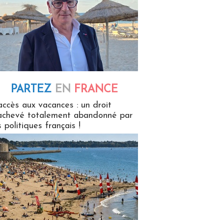
PARTEZ
EN
FRANCE
 en France
accès aux vacances : un droit
achevé totalement abandonné par
s politiques français !