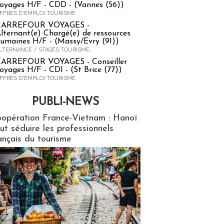
oyages H/F - CDD - (Vannes (56))
FFRES D'EMPLOI TOURISME
CARREFOUR VOYAGES -
lternant(e) Chargé(e) de ressources
umaines H/F - (Massy/Evry (91))
LTERNANCE / STAGES TOURISME
ARREFOUR VOYAGES - Conseiller
oyages H/F - CDI - (St Brice (77))
FFRES D'EMPLOI TOURISME
PUBLI-NEWS
ews
opération France-Vietnam : Hanoï
ut séduire les professionnels
ançais du tourisme