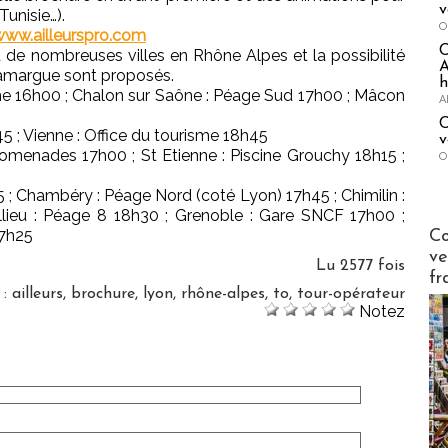
v
unisie…).
O
www.ailleurspro.com
 de nombreuses villes en Rhône Alpes et la possibilité
A
Camargue sont proposés.
h
sme 16h00 ; Chalon sur Saône : Péage Sud 17h00 ; Mâcon
A
C
 ; Vienne : Office du tourisme 18h45
v
menades 17h00 ; St Etienne : Piscine Grouchy 18h15 ;
O
; Chambéry : Péage Nord (coté Lyon) 17h45 ; Chimilin :
allieu : Péage 8 18h30 ; Grenoble : Gare SNCF 17h00 ;
Publi-n
17h25
Co
ve
Lu 2577 fois
fr
:
ailleurs
,
brochure
,
lyon
,
rhône-alpes
,
to
,
tour-opérateur
Notez