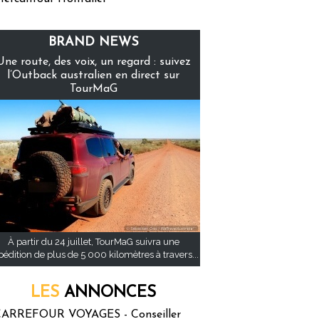
BRAND NEWS
Une route, des voix, un regard : suivez
l’Outback australien en direct sur
TourMaG
À partir du 24 juillet, TourMaG suivra une
pédition de plus de 5 000 kilomètres à travers...
LES
ANNONCES
ARREFOUR VOYAGES - Conseiller