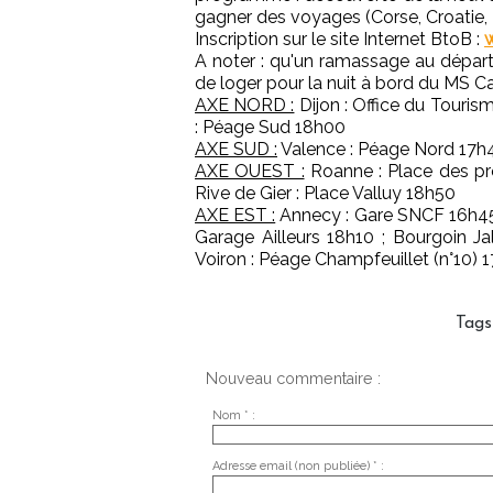
gagner des voyages (Corse, Croatie, T
Inscription sur le site Internet BtoB :
A noter : qu'un ramassage au départ
de loger pour la nuit à bord du MS 
AXE NORD :
Dijon : Office du Touri
: Péage Sud 18h00
AXE SUD :
Valence : Péage Nord 17h45
AXE OUEST :
Roanne : Place des pro
Rive de Gier : Place Valluy 18h50
AXE EST :
Annecy : Gare SNCF 16h45 
Garage Ailleurs 18h10 ; Bourgoin J
Voiron : Péage Champfeuillet (n°10) 
Tags
Nouveau commentaire :
Nom * :
Adresse email (non publiée) * :