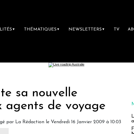
LITÉS
THÉMATIQUES
NEWSLETTERS
TV
A
▼
▼
▼
nte sa nouvelle
x agents de voyage
L
a
igé par
La Rédaction
le Vendredi 16 Janvier 2009 à 10:03
F
M