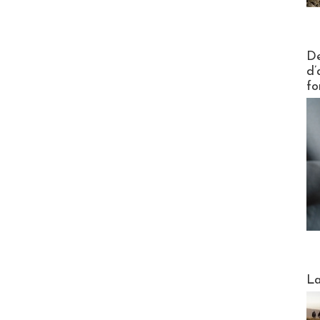
Actus V
De
d’
fo
Webinai
La