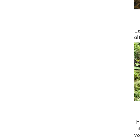
DESTI
Le
al
Product
IF
Li
v