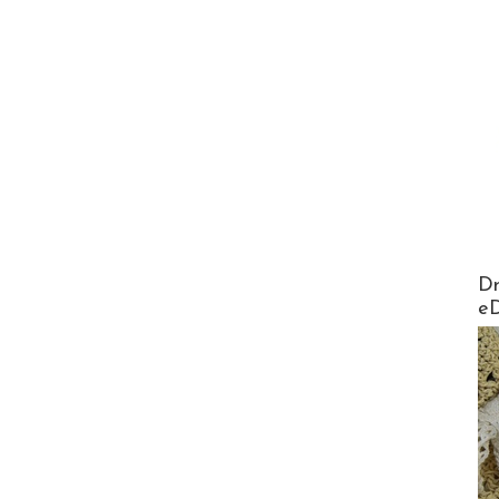
AirMa
Dr
e