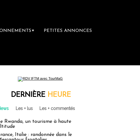
BONNEMENTS
PETITES ANNONCES
▼
DERNIÈRE
HEURE
News
Les + lus
Les + commentés
e Rwanda, un tourisme à haute
ltitude
rance, Italie : randonnée dans le
ercantour frontalier