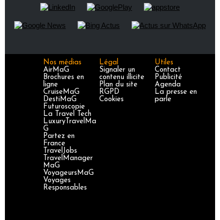
Nos médias
Légal
Utiles
AirMaG
Signaler un
Contact
Brochures en
contenu illicite
Publicité
ligne
Plan du site
Agenda
CruiseMaG
RGPD
La presse en
DestiMaG
Cookies
parle
Futuroscopie
La Travel Tech
LuxuryTravelMa
G
Partez en
France
TravelJobs
TravelManager
MaG
VoyageursMaG
Voyages
Responsables