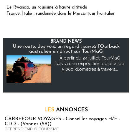
Le Rwanda, un tourisme à haute altitude
France, Italie : randonnée dans le Mercantour frontalier
BRAND NEWS
Une route, des voix, un regard : suivez l’Outback
australien en direct sur TourMaG
À partir du 24 juillet, TourMaG
suivra une expédition de plus de
5 000 kilomètres à travers...
LES
ANNONCES
CARREFOUR VOYAGES - Conseiller voyages H/F -
CDD - (Vannes (56))
OFFRES D'EMPLOI TOURISME