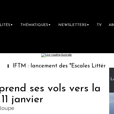
LITÉS
THÉMATIQUES
NEWSLETTERS
TV
A
▼
▼
▼
M : lancement des "Escales Littéraires", la p
L
prend ses vols vers la
11 janvier
eloupe