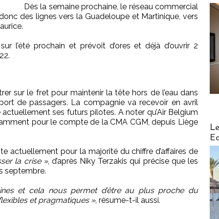
Dès la semaine prochaine, le réseau commercial
onc des lignes vers la Guadeloupe et Martinique, vers
aurice.
ur l’été prochain et prévoit d’ores et déjà d’ouvrir 2
22.
er sur le fret pour maintenir la tête hors de l’eau dans
sport de passagers. La compagnie va recevoir en avril
actuellement ses futurs pilotes. A noter qu’Air Belgium
notamment pour le compte de la CMA CGM, depuis Liège
Distribu
Le
Ed
actuellement pour la majorité du chiffre d’affaires de
ser la crise »
, d’après Niky Terzakis qui précise que les
is septembre.
nes et cela nous permet d’être au plus proche du
lexibles et pragmatiques »
, résume-t-il aussi.