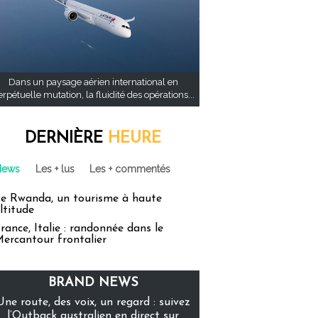
Dans un paysage aérien international en
rpétuelle mutation, la fluidité des opérations...
DERNIÈRE
HEURE
News
Les + lus
Les + commentés
e Rwanda, un tourisme à haute
ltitude
rance, Italie : randonnée dans le
ercantour frontalier
BRAND NEWS
Une route, des voix, un regard : suivez
l’Outback australien en direct sur