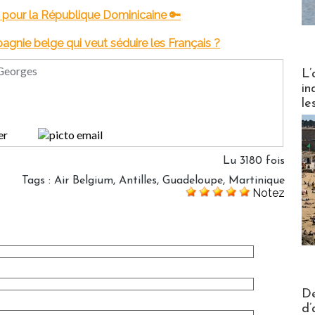
 pour la République Dominicaine 🔑
agnie belge qui veut séduire les Français ?
Partez
 Georges
L’
in
le
Lu 3180 fois
Tags
:
Air Belgium
,
Antilles
,
Guadeloupe
,
Martinique
Notez
Actus V
De
d’