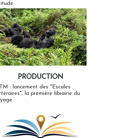
titude
PRODUCTION
ion
TM : lancement des "Escales
ttéraires", la première librairie du
oyage