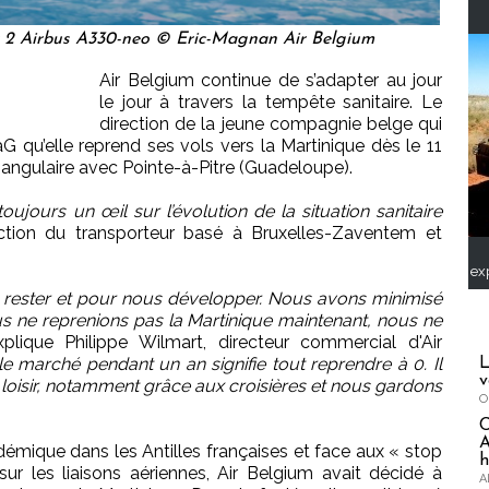
ir 2 Airbus A330-neo © Eric-Magnan Air Belgium
Air Belgium continue de s’adapter au jour
le jour à travers la tempête sanitaire. Le
direction de la jeune compagnie belge qui
qu’elle reprend ses vols vers la Martinique dès le 11
triangulaire avec Pointe-à-Pitre (Guadeloupe).
ujours un œil sur l’évolution de la situation sanitaire
rection du transporteur basé à Bruxelles-Zaventem et
ex
rester et pour nous développer. Nous avons minimisé
s ne reprenions pas la Martinique maintenant, nous ne
plique Philippe Wilmart, directeur commercial d'Air
le marché pendant un an signifie tout reprendre à 0. Il
L
v
 loisir, notamment grâce aux croisières et nous gardons
O
A
pidémique dans les Antilles françaises et face aux « stop
h
ur les liaisons aériennes, Air Belgium avait décidé à
A