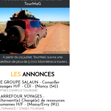
TourMaG
À partir du 24 juillet, TourMaG suivra une
pédition de plus de 5 000 kilomètres à travers...
LES
ANNONCES
E GROUPE SALAUN - Conseiller
oyages H/F - CDI - (Nancy (54))
FFRES D'EMPLOI TOURISME
CARREFOUR VOYAGES -
lternant(e) Chargé(e) de ressources
umaines H/F - (Massy/Evry (91))
LTERNANCE / STAGES TOURISME