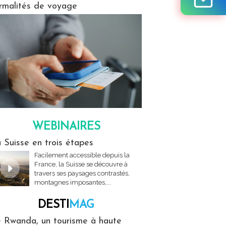
rmalités de voyage
WEBINAIRES
res
 Suisse en trois étapes
Facilement accessible depuis la
France, la Suisse se découvre à
travers ses paysages contrastés,
montagnes imposantes,...
DESTI
MAG
MAG
 Rwanda, un tourisme à haute