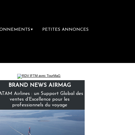
BONNEMENTS
PETITES ANNONCES
▼
remière librairie du voyage
Le groupe Sain
BRAND NEWS AIRMAG
ATAM Airlines : un Support Global des
ventes d’Excellence pour les
professionnels du voyage