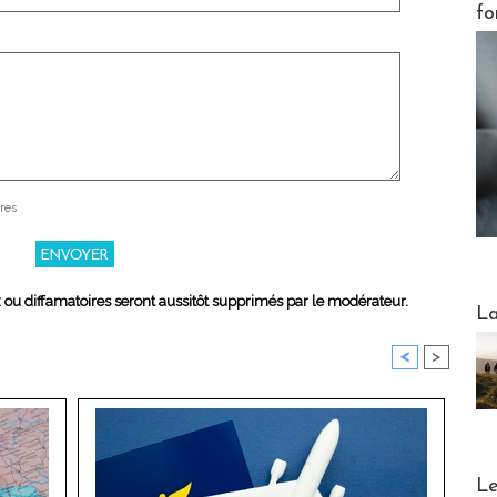
fo
res
x ou diffamatoires seront aussitôt supprimés par le modérateur.
Webinai
La
<
>
DESTI
Le