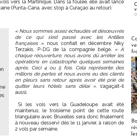
ols vers la Martinique. Dans la foulée, elle avait lancé
C
aine (Punta-Cana, avec stop à Curaçao au retour).
v
O
« Nous sommes assez échaudés et désœuvrés
Publi-n
de ce qui s’est passé avec les Antilles
Co
françaises »
, nous confiait en décembre Niky
ve
Terzakis, P-DG de la compagnie belge.
« A
fr
chaque réouverture, nous avons dû arrêter les
opérations en catastrophe quelques semaines
après. Ceci 4 ou 5 fois. Cela représente des
en
millions de pertes et nous avons eu des clients
en pleurs sans retour après avoir été prié de
quitter leurs hôtels sans délai »
, s’agaçait-il
sme
aussi.
es
Si les vols vers la Guadeloupe avait été
maintenus, le troisième point de cette route
triangulaire avec Bruxelles sera donc finalement
Bo
à nouveau desservi dès le 11 janvier, à raison de
ré
2 vols par semaine.
le