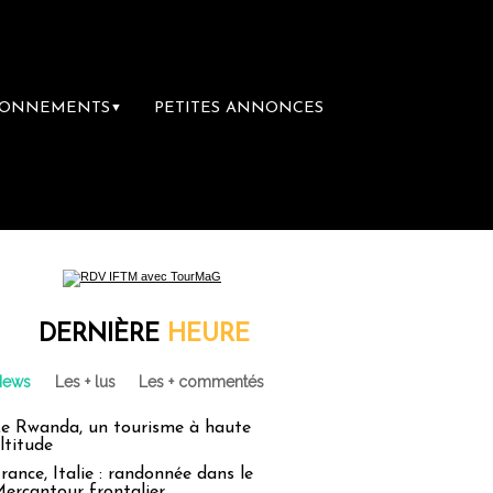
BONNEMENTS
PETITES ANNONCES
▼
DERNIÈRE
HEURE
News
Les + lus
Les + commentés
e Rwanda, un tourisme à haute
ltitude
rance, Italie : randonnée dans le
ercantour frontalier