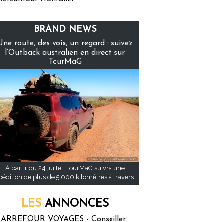
BRAND NEWS
Une route, des voix, un regard : suivez
l’Outback australien en direct sur
TourMaG
À partir du 24 juillet, TourMaG suivra une
pédition de plus de 5 000 kilomètres à travers...
LES
ANNONCES
ARREFOUR VOYAGES - Conseiller