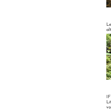
DESTI
Le
al
Product
IF
Li
v