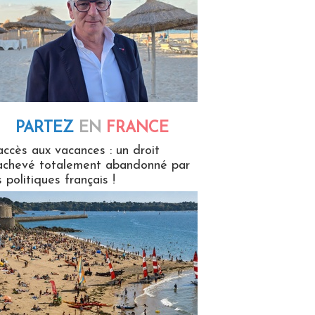
PARTEZ
EN
FRANCE
 en France
accès aux vacances : un droit
achevé totalement abandonné par
s politiques français !