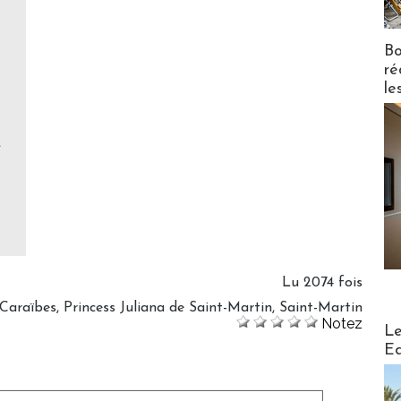
Bo
ré
le
t
Lu 2074 fois
 Caraïbes
,
Princess Juliana de Saint-Martin
,
Saint-Martin
Notez
Distribu
Le
Ed