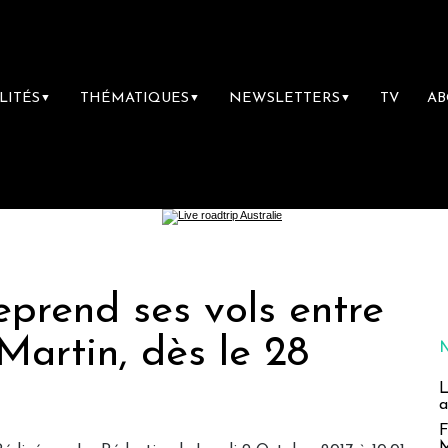
LITÉS
THÉMATIQUES
NEWSLETTERS
TV
A
▼
▼
▼
eprend ses vols entre
-Martin, dès le 28
L
a
F
M