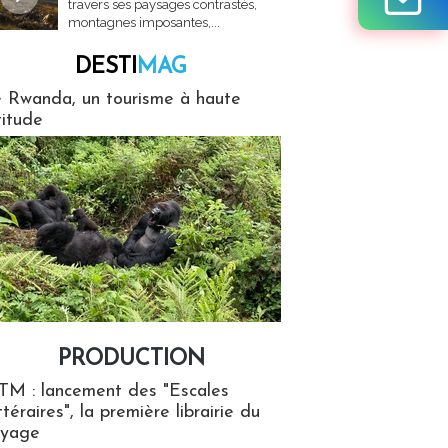
travers ses paysages contrastés,
montagnes imposantes,...
DESTI
MAG
MAG
 Rwanda, un tourisme à haute
titude
PRODUCTION
ion
TM : lancement des "Escales
ttéraires", la première librairie du
oyage