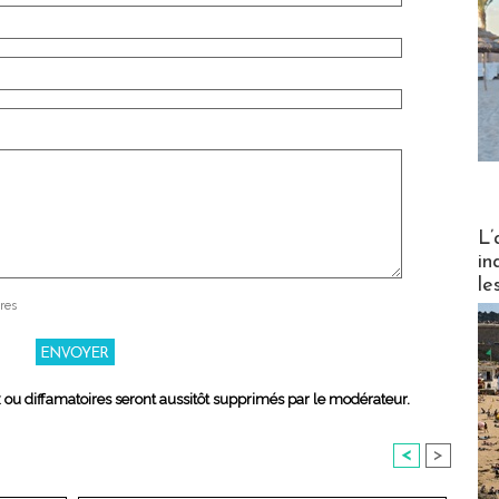
Partez
L’
in
le
res
x ou diffamatoires seront aussitôt supprimés par le modérateur.
<
>