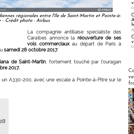
v
O
iennes régionales entre l'île de Saint-Martin et Pointe-à-
A
e - Crédit photo : Airbus
h
A
La compagnie antillaise spécialiste des
C
Caraïbes annonce la
réouverture de ses
v
vols commerciaux
au départ de Paris à
O
du
samedi 28 octobre 2017
.
liana de Saint-Martin
, fortement touché par l'ouragan
bre 2017.
Publi-n
Co
ve
a un A330-200, avec une escale à Pointe-à-Pitre sur le
fr
B2B