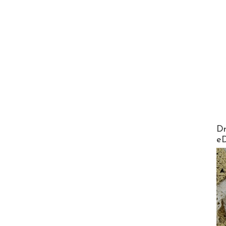
AirMa
Dr
e