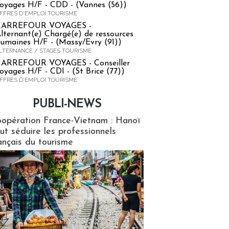
oyages H/F - CDD - (Vannes (56))
FFRES D'EMPLOI TOURISME
CARREFOUR VOYAGES -
lternant(e) Chargé(e) de ressources
umaines H/F - (Massy/Evry (91))
LTERNANCE / STAGES TOURISME
ARREFOUR VOYAGES - Conseiller
oyages H/F - CDI - (St Brice (77))
FFRES D'EMPLOI TOURISME
PUBLI-NEWS
ews
opération France-Vietnam : Hanoï
ut séduire les professionnels
ançais du tourisme