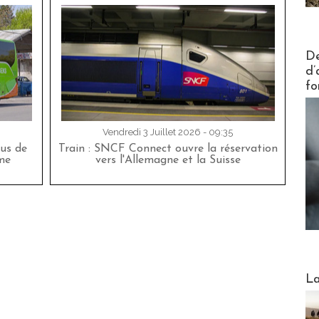
Actus V
De
d’
fo
Vendredi 3 Juillet 2026 - 09:35
bus de
Train : SNCF Connect ouvre la réservation
me
vers l'Allemagne et la Suisse
Webinai
La