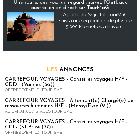
Une route, des voix, un regard : suivez l’Outback
australien en direct sur TourMaG
À partir du 24 juillet, TourMaG
suivra une expédition de plus de
5 000 kilomètres à travers...
LES
ANNONCES
CARREFOUR VOYAGES - Conseiller voyages H/F -
CDD - (Vannes (56))
OFFRES D'EMPLOI TOURISME
CARREFOUR VOYAGES - Alternant(e) Chargé(e) de
ressources humaines H/F - (Massy/Evry (91))
ALTERNANCE / STAGES TOURISME
CARREFOUR VOYAGES - Conseiller voyages H/F -
CDI - (St Brice (77))
OFFRES D'EMPLOI TOURISME