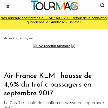
☰
Nos bureaux sont fermés du 27/07 au 16/08. Retour de la newsletter
quotidienne le 24/08/2026. Bel été !
Accueil
>
Transport
Air France KLM : hausse de
4,6% du trafic passagers en
septembre 2017
La Caraïbe, seule destination en baisse en septembre
2017