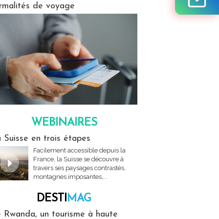
rmalités de voyage
WEBINAIRES
res
 Suisse en trois étapes
Facilement accessible depuis la
France, la Suisse se découvre à
travers ses paysages contrastés,
montagnes imposantes,...
DESTI
MAG
MAG
 Rwanda, un tourisme à haute