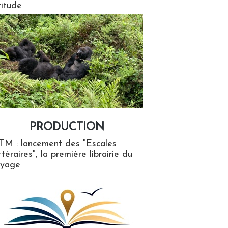
titude
PRODUCTION
ion
TM : lancement des "Escales
ttéraires", la première librairie du
oyage