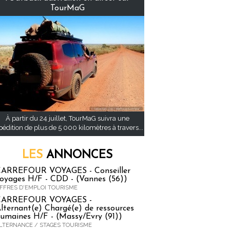
TourMaG
À partir du 24 juillet, TourMaG suivra une
pédition de plus de 5 000 kilomètres à travers...
LES
ANNONCES
ARREFOUR VOYAGES - Conseiller
oyages H/F - CDD - (Vannes (56))
FFRES D'EMPLOI TOURISME
CARREFOUR VOYAGES -
lternant(e) Chargé(e) de ressources
umaines H/F - (Massy/Evry (91))
LTERNANCE / STAGES TOURISME