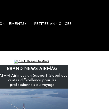
BONNEMENTS
PETITES ANNONCES
▼
ière librairie du voyage
Le groupe Sainte
BRAND NEWS AIRMAG
ATAM Airlines : un Support Global des
ventes d’Excellence pour les
professionnels du voyage