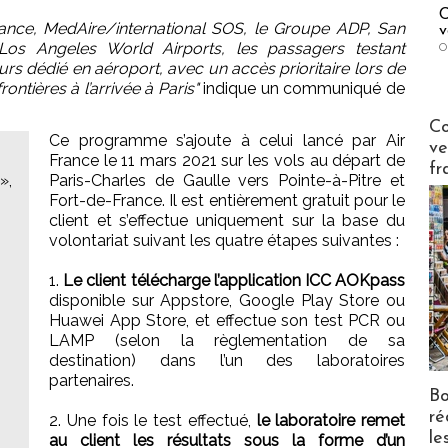
C
France, MedAire/international SOS, le Groupe ADP, San
v
t Los Angeles World Airports, les passagers testant
O
ours dédié en aéroport, avec un accès prioritaire lors de
ntières à l’arrivée à Paris"
indique un communiqué de
Publi-n
Co
Ce programme s’ajoute à celui lancé par Air
ve
France le 11 mars 2021 sur les vols au départ de
fr
»,
Paris-Charles de Gaulle vers Pointe-à-Pitre et
Fort-de-France. Il est entièrement gratuit pour le
client et s’effectue uniquement sur la base du
volontariat suivant les quatre étapes suivantes :
1.
Le client télécharge l’application ICC AOKpass
disponible sur Appstore, Google Play Store ou
Huawei App Store, et effectue son test PCR ou
LAMP (selon la règlementation de sa
destination) dans l’un des laboratoires
partenaires.
Bo
ré
2. Une fois le test effectué,
le laboratoire remet
le
au client les résultats sous la forme d’un