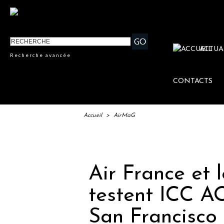
ACTUA
Recherche avancée
CONTACTS
Accueil
>
AirMaG
IFTM :
Air France et
testent ICC AO
San Francisco