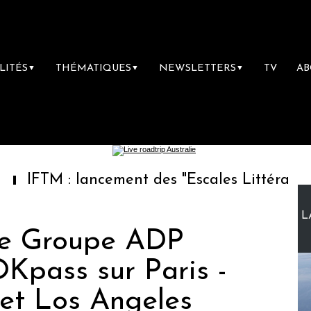
LITÉS
THÉMATIQUES
NEWSLETTERS
TV
A
▼
▼
▼
 lancement des "Escales Littéraires", la prem
L
 le Groupe ADP
Kpass sur Paris -
 et Los Angeles