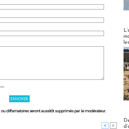
Partez
L’
in
le
res
x ou diffamatoires seront aussitôt supprimés par le modérateur.
Actus V
De
<
>
d’