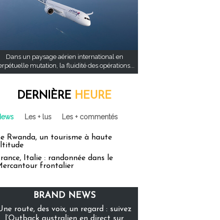
Dans un paysage aérien international en
rpétuelle mutation, la fluidité des opérations...
DERNIÈRE
HEURE
News
Les + lus
Les + commentés
e Rwanda, un tourisme à haute
ltitude
rance, Italie : randonnée dans le
ercantour frontalier
BRAND NEWS
Une route, des voix, un regard : suivez
l’Outback australien en direct sur