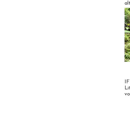
al
Product
IF
Li
v