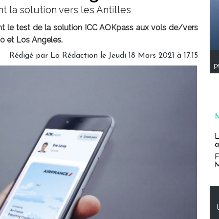
la solution vers les Antilles
t le test de la solution ICC AOKpass aux vols de/vers
co et Los Angeles.
Rédigé par
La Rédaction
le Jeudi 18 Mars 2021 à 17:15
pe
L
a
F
M