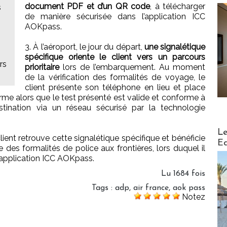
document PDF et d’un QR code
, à télécharger
s
de manière sécurisée dans l’application ICC
AOKpass.
3. À l’aéroport, le jour du départ,
une signalétique
spécifique oriente le client vers un parcours
rs
prioritaire
lors de l’embarquement. Au moment
de la vérification des formalités de voyage, le
client présente son téléphone en lieu et place
irme alors que le test présenté est valide et conforme à
tination via un réseau sécurisé par la technologie
Distribu
Le
lient retrouve cette signalétique spécifique et bénéficie
Ed
e des formalités de police aux frontières, lors duquel il
’application ICC AOKpass.
Lu 1684 fois
Tags
:
adp
,
air france
,
aok pass
Notez