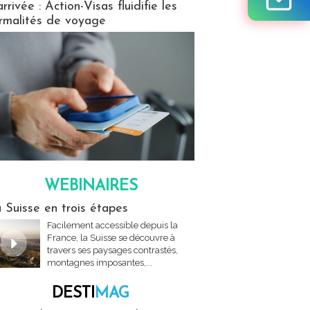
arrivée : Action-Visas fluidifie les
rmalités de voyage
WEBINAIRES
res
 Suisse en trois étapes
Facilement accessible depuis la
France, la Suisse se découvre à
travers ses paysages contrastés,
montagnes imposantes,...
DESTI
MAG
MAG