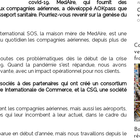
covid-19. MedAire, qui fournit des
A
 aux compagnies aériennes, a développé AOKpass que
C
eport sanitaire. Pourriez-vous revenir sur la genèse du
v
O
International SOS, la maison mère de MedAire, est une
 au quotidien les compagnies aériennes, depuis plus de
Publi-n
Co
ve
fr
utes ces problématiques dès le début de la crise
-19. Quand la pandémie s'est répandue, nous avons
vante, avec un impact opérationnel pour nos clients.
ciés à des partenaires qui ont créé un consortium
re Internationale de Commerce, et la CSG, une société
ient les compagnies aériennes, mais aussi les aéroports,
es qui leur incombent à leur actuel, dans le cadre du
Bo
parue en début d'année, mais nous travaillons depuis le
ré