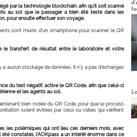
d’
gé par la technologie blockchain, afin qu'il soit scanné
fo
nts au sol que le passager a bien été testé dans les
on, pour ensuite effectuer son voyage.
gents sont munis d'un smartphone pour scanner le QR
transfert de résultat entre le laboratoire et votre
 n'y a aucun stockage de données. Il n'y a pas d'échanges
nce du test négatif, active le QR Code, afin que celui-ci
Webinai
rienne et les agents au sol.
La
maintenant bien rodée du QR Code, pour que le process
erprétation soient évitées par ceux ou celles qui vérifient
es les polémiques qui ont lieu ces derniers mois, avec
ont été constatés, l'AOKpass a un intérêt énorme dans ce
DESTI