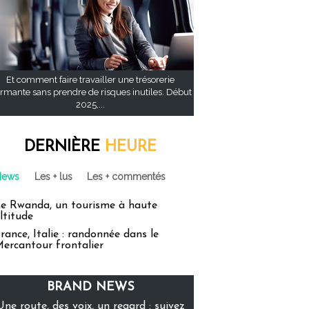
Et comment faire travailler une trésorerie
rmante sans prendre de risques inutiles. Début
2025,...
DERNIÈRE
HEURE
News
Les + lus
Les + commentés
e Rwanda, un tourisme à haute
ltitude
rance, Italie : randonnée dans le
ercantour frontalier
BRAND NEWS
Une route, des voix, un regard : suivez