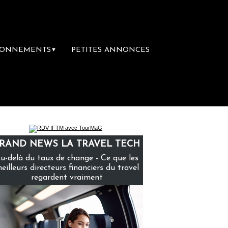
BONNEMENTS
PETITES ANNONCES
▼
emière librairie du voyage
Le groupe Saint
RAND NEWS LA TRAVEL TECH
u-delà du taux de change - Ce que les
eilleurs directeurs financiers du travel
regardent vraiment