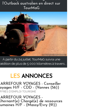
l’Outback australien en direct sur
TourMaG
À partir du 24 juillet, TourMaG suivra une
pédition de plus de 5 000 kilomètres à travers...
LES
ANNONCES
ARREFOUR VOYAGES - Conseiller
oyages H/F - CDD - (Vannes (56))
FFRES D'EMPLOI TOURISME
CARREFOUR VOYAGES -
lternant(e) Chargé(e) de ressources
umaines H/F - (Massy/Evry (91))