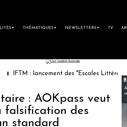
LITÉS
THÉMATIQUES
NEWSLETTERS
TV
A
▼
▼
▼
 : lancement des "Escales Littéraires", la pr
B
A
m
itaire : AOKpass veut
a falsification des
 un standard