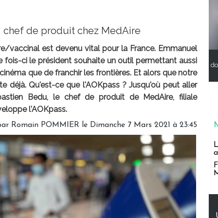
, chef de produit chez MedAire
ire/vaccinal est devenu vital pour la France. Emmanuel
fois-ci le président souhaite un outil permettant aussi
do
cinéma que de franchir les frontières. Et alors que notre
iste déjà. Qu'est-ce que l'AOKpass ? Jusqu'où peut aller
astien Bedu, le chef de produit de MedAire, filiale
éveloppe l'AOKpass.
par
Romain POMMIER
le Dimanche 7 Mars 2021 à 23:45
L
a
F
M