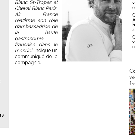
Blanc St-Tropez et
v
Cheval Blanc Paris,
O
Air France
réaffirme son rôle
A
h
d’ambassadrice de
A
la haute
C
gastronomie
v
française dans le
O
monde.
" indique un
communiqué de la
compagnie.
Publi-n
Co
ve
s
fr
rs