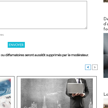
Actus V
De
d’
fo
res
x ou diffamatoires seront aussitôt supprimés par le modérateur.
<
>
Webinai
La