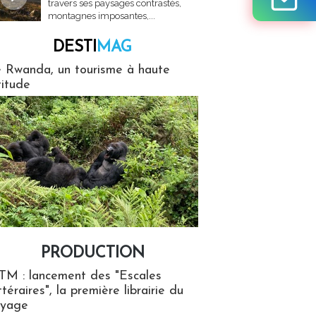
travers ses paysages contrastés,
montagnes imposantes,...
DESTI
MAG
MAG
 Rwanda, un tourisme à haute
titude
PRODUCTION
ion
TM : lancement des "Escales
ttéraires", la première librairie du
oyage