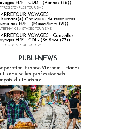
oyages H/F - CDD - (Vannes (56))
FFRES D'EMPLOI TOURISME
CARREFOUR VOYAGES -
lternant(e) Chargé(e) de ressources
umaines H/F - (Massy/Evry (91))
LTERNANCE / STAGES TOURISME
ARREFOUR VOYAGES - Conseiller
oyages H/F - CDI - (St Brice (77))
FFRES D'EMPLOI TOURISME
PUBLI-NEWS
ews
opération France-Vietnam : Hanoï
ut séduire les professionnels
ançais du tourisme