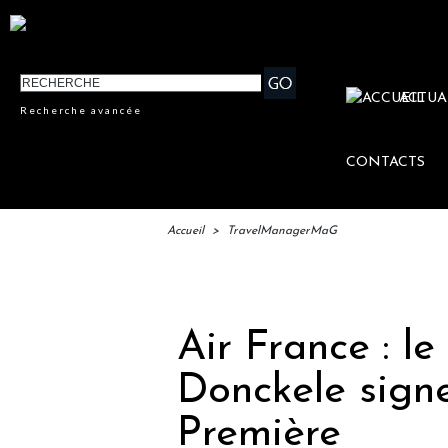
ACTUA
Recherche avancée
CONTACTS
Accueil
>
TravelManagerMaG
IFTM
Air France : l
Donckele sign
Première