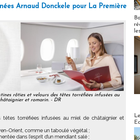
ignées Arnaud Donckele pour La Première
Bo
ré
le
nes rôties et velours des têtes torréfiées infusées au
châtaignier et romarin. - DR
Distribu
Le
 têtes torréfiées infusées au miel de châtaignier et
Ed
yen-Orient, comme un taboulé végétal ;
ntée dans l’esprit d’un mendiant salé ;