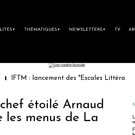
LITÉS
THÉMATIQUES
NEWSLETTERS
TV
A
▼
▼
▼
 : lancement des "Escales Littéraires", la pr
e chef étoilé Arnaud
e les menus de La
L
a
F
M