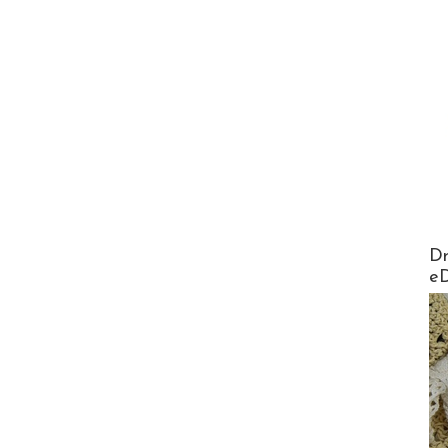
AirMa
Dr
e