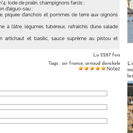
n°4: Iode de pralin, champignons farcis ;
on d’aiguo-sau ;
ne, piquée d’anchois et pommes de terre aux oignons
e à l’âtre, légumes tubéreux, rafraichis d’une salade
n artichaut et basilic, sauce suprême au pistou et
Lu 2287 fois
Partez
L’
Tags
:
air france
,
arnaud donckele
Notez
in
le