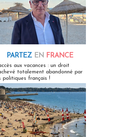
PARTEZ
EN
FRANCE
 en France
accès aux vacances : un droit
achevé totalement abandonné par
s politiques français !