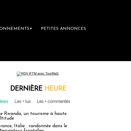
BONNEMENTS
PETITES ANNONCES
▼
emière librairie du voyage
Le groupe Saint
DERNIÈRE
HEURE
News
Les + lus
Les + commentés
e Rwanda, un tourisme à haute
ltitude
rance, Italie : randonnée dans le
ercantour frontalier