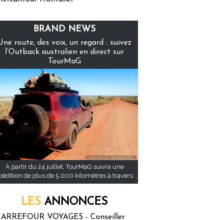
BRAND NEWS
Une route, des voix, un regard : suivez
l’Outback australien en direct sur
TourMaG
À partir du 24 juillet, TourMaG suivra une
pédition de plus de 5 000 kilomètres à travers...
LES
ANNONCES
ARREFOUR VOYAGES - Conseiller