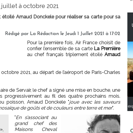
juillet à octobre 2021
nt étoilé Arnaud Donckele pour réaliser sa carte pour sa
Rédigé par
La Rédaction
le Jeudi 1 Juillet 2021 à 17:02
Pour la première fois, Air France choisit de
confier l’ensemble de sa carte
La Première
au chef français triplement étoilé
Arnaud
à octobre 2021, au départ de l’aéroport de Paris-Charles
aire de Servair, le chef a signé une mise en bouche, une
és progressivement au fil des quatre prochains mois.
ou poisson, Arnaud Donckele "
joue avec les saveurs
ex
mosaïque de goûts et de couleurs entre terre et mer
".
"
En s’associant au
grand chef des
»,
Maisons Cheval
C