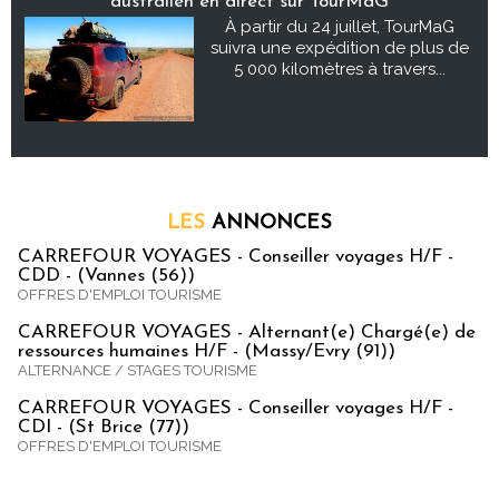
australien en direct sur TourMaG
À partir du 24 juillet, TourMaG
suivra une expédition de plus de
5 000 kilomètres à travers...
LES
ANNONCES
CARREFOUR VOYAGES - Conseiller voyages H/F -
CDD - (Vannes (56))
OFFRES D'EMPLOI TOURISME
CARREFOUR VOYAGES - Alternant(e) Chargé(e) de
ressources humaines H/F - (Massy/Evry (91))
ALTERNANCE / STAGES TOURISME
CARREFOUR VOYAGES - Conseiller voyages H/F -
CDI - (St Brice (77))
OFFRES D'EMPLOI TOURISME