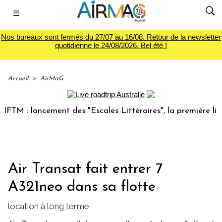
☰
Nos bureaux sont fermés du 27/07 au 16/08. Retour de la newsletter
quotidienne le 24/08/2026. Bel été !
Accueil
>
AirMaG
 : lancement des "Escales Littéraires", la première librairi
Air Transat fait entrer 7
A321neo dans sa flotte
location à long terme