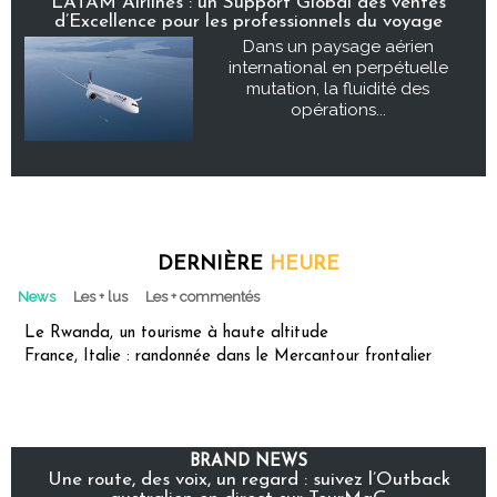
LATAM Airlines : un Support Global des ventes
d’Excellence pour les professionnels du voyage
Dans un paysage aérien
international en perpétuelle
mutation, la fluidité des
opérations...
DERNIÈRE
HEURE
News
Les + lus
Les + commentés
Le Rwanda, un tourisme à haute altitude
France, Italie : randonnée dans le Mercantour frontalier
BRAND NEWS
Une route, des voix, un regard : suivez l’Outback