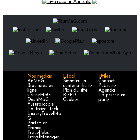
Nos médias
Légal
Utiles
AirMaG
Signaler un
Contact
Brochures en
contenu illicite
Publicité
ligne
Plan du site
Agenda
CruiseMaG
RGPD
La presse en
DestiMaG
Cookies
parle
Futuroscopie
La Travel Tech
LuxuryTravelMa
G
Partez en
France
TravelJobs
TravelManager