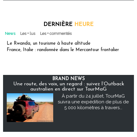
DERNIÈRE
HEURE
News
Les + lus
Les + commentés
Le Rwanda, un tourisme à haute altitude
France, Italie : randonnée dans le Mercantour frontalier
BRAND NEWS
Une route, des voix, un regard : suivez l’Outback
australien en direct sur TourMaG
À partir du 24 juillet, TourMaG
suivra une expédition de plus de
5 000 kilomètres à travers...