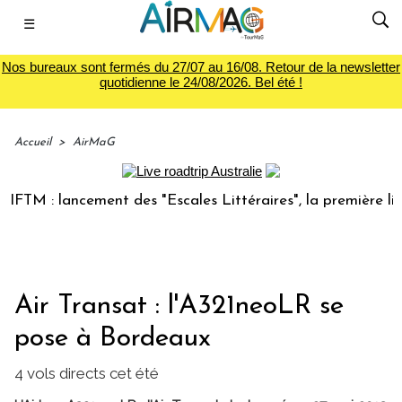
☰
Nos bureaux sont fermés du 27/07 au 16/08. Retour de la newsletter
quotidienne le 24/08/2026. Bel été !
Accueil
>
AirMaG
M : lancement des "Escales Littéraires", la première librair
Air Transat : l'A321neoLR se
pose à Bordeaux
4 vols directs cet été