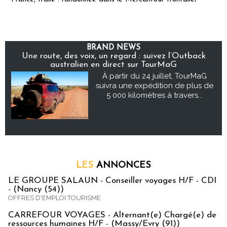
BRAND NEWS
Une route, des voix, un regard : suivez l’Outback
australien en direct sur TourMaG
À partir du 24 juillet, TourMaG
suivra une expédition de plus de
5 000 kilomètres à travers...
LES
ANNONCES
LE GROUPE SALAUN - Conseiller voyages H/F - CDI
- (Nancy (54))
OFFRES D'EMPLOI TOURISME
CARREFOUR VOYAGES - Alternant(e) Chargé(e) de
ressources humaines H/F - (Massy/Evry (91))