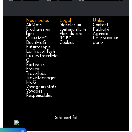
Nos médias
Légal
Utiles
AirMaG
Signaler un
Contact
Brochures en
contenu illicite
Publicité
ligne
Plan du site
Agenda
CruiseMaG
RGPD
La presse en
DestiMaG
Cookies
parle
Futuroscopie
La Travel Tech
LuxuryTravelMa
G
Partez en
France
TravelJobs
TravelManager
MaG
VoyageursMaG
Voyages
Responsables
Site certifié