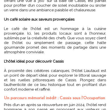
offrant une vue à 360° sur la baie de Cassis, est parfait
pour profiter d’un coucher de soleil inoubliable ou siroter
un verre dans une ambiance paisible et chaleureuse.
Un café solaire aux saveurs provençales
Le café de l’hôtel est un hommage à la cuisine
provençale. Ici, les produits locaux sont à l’honneur,
sublimés par la créativité des chefs. Que vous soyez client
de l’hôtel ou simplement de passage, cette halte
gourmande promet des moments de partage dans une
atmosphère conviviale.
L’hôtel idéal pour découvrir Cassis
À proximité des célèbres calanques, l’Hôtel Liautaud est
un point de départ idéal pour explorer le littoral sauvage
et les ruelles pittoresques de Cassis. Plongez dans
l’authenticité de ce lieu historique tout en profitant d’un
confort moderne et raffiné.
Un parcours mémoriel inédit : Cassis sous l’Occupation
Près d’un an après sa réouverture en juin 2024, l’hôtel rend
hommage à son passé en proposant aux visiteurs un