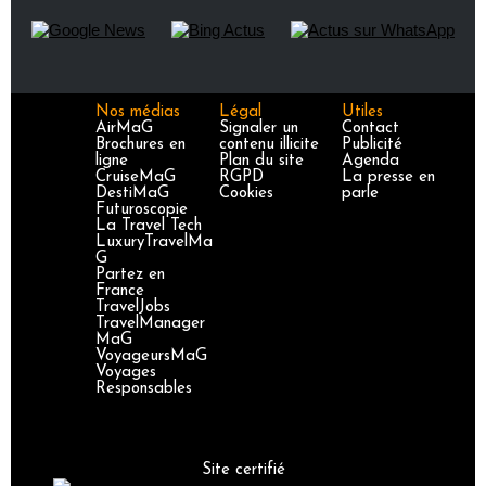
Nos médias
Légal
Utiles
AirMaG
Signaler un
Contact
Brochures en
contenu illicite
Publicité
ligne
Plan du site
Agenda
CruiseMaG
RGPD
La presse en
DestiMaG
Cookies
parle
Futuroscopie
La Travel Tech
LuxuryTravelMa
G
Partez en
France
TravelJobs
TravelManager
MaG
VoyageursMaG
Voyages
Responsables
Site certifié