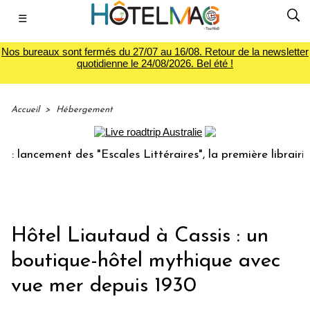
☰
Nos bureaux sont fermés du 27/07 au 16/08. Retour de la newsletter
quotidienne le 24/08/2026. Bel été !
Accueil
>
Hébergement
ement des "Escales Littéraires", la première librairie du vo
Hôtel Liautaud à Cassis : un
boutique-hôtel mythique avec
vue mer depuis 1930