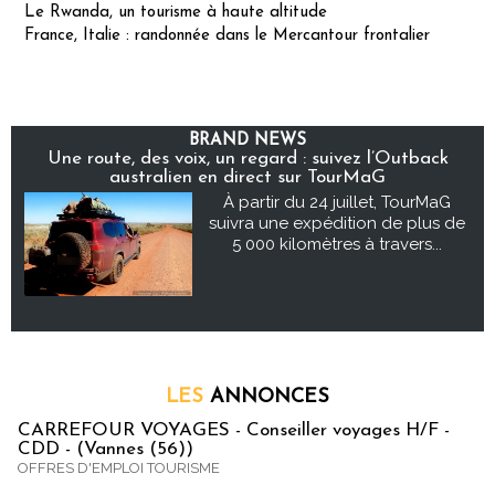
Le Rwanda, un tourisme à haute altitude
France, Italie : randonnée dans le Mercantour frontalier
BRAND NEWS
Une route, des voix, un regard : suivez l’Outback
australien en direct sur TourMaG
À partir du 24 juillet, TourMaG
suivra une expédition de plus de
5 000 kilomètres à travers...
LES
ANNONCES
CARREFOUR VOYAGES - Conseiller voyages H/F -
CDD - (Vannes (56))
OFFRES D'EMPLOI TOURISME