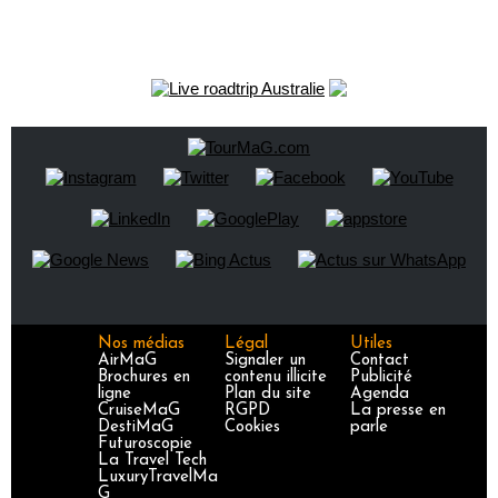
Nos médias
Légal
Utiles
AirMaG
Signaler un
Contact
Brochures en
contenu illicite
Publicité
ligne
Plan du site
Agenda
CruiseMaG
RGPD
La presse en
DestiMaG
Cookies
parle
Futuroscopie
La Travel Tech
LuxuryTravelMa
G