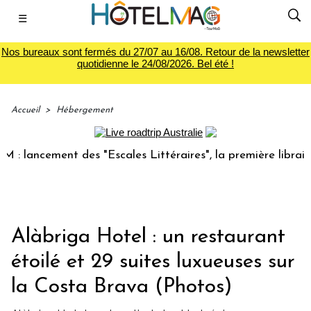
☰
Nos bureaux sont fermés du 27/07 au 16/08. Retour de la newsletter
quotidienne le 24/08/2026. Bel été !
Accueil
>
Hébergement
ancement des "Escales Littéraires", la première librairie du
Alàbriga Hotel : un restaurant
étoilé et 29 suites luxueuses sur
la Costa Brava (Photos)