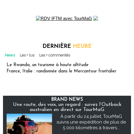
DERNIÈRE
HEURE
News
Les + lus
Les + commentés
Le Rwanda, un tourisme à haute altitude
France, Italie : randonnée dans le Mercantour frontalier
BRAND NEWS
Une route, des voix, un regard : suivez l’Outback
australien en direct sur TourMaG
À partir du 24 juillet, TourMaG
suivra une expédition de plus de
5 000 kilomètres à travers...