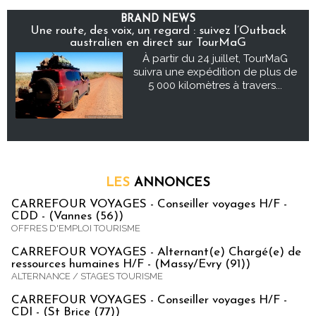
BRAND NEWS
Une route, des voix, un regard : suivez l’Outback
australien en direct sur TourMaG
À partir du 24 juillet, TourMaG
suivra une expédition de plus de
5 000 kilomètres à travers...
LES
ANNONCES
CARREFOUR VOYAGES - Conseiller voyages H/F -
CDD - (Vannes (56))
OFFRES D'EMPLOI TOURISME
CARREFOUR VOYAGES - Alternant(e) Chargé(e) de
ressources humaines H/F - (Massy/Evry (91))
ALTERNANCE / STAGES TOURISME
CARREFOUR VOYAGES - Conseiller voyages H/F -
CDI - (St Brice (77))