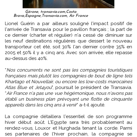
Gérone, transavia.com,Costa
Brava,Espagne,Transavia.com, Air France
Lionel Guérin a par ailleurs souligné l'impact positif de
l'arrivée de Transavia pour le pavillon français ; la part de
ce dernier (charter et régulier) n'a cessé de diminuer sur
les neuf destinations régulières que dessert le nouveau
transporteur cet été, soit 30% l'an dernier contre 35% en
2005 et 50% il y a cinq ans. Avec son arrivée, elle repasse
au-dessus des 40%.
“
Nos concurrents ne sont pas les compagnies touristiques
françaises mais plutôt les compagnies de bout de ligne tels
Khartago et Nouvellair, ou encore les low-costs marocaines
Atlas Blue et Jet4you
", poursuit le président de Transavia.
“
Air France n'a pas une vue hégémonique, nous n'avons pas
établi un business plan prévoyant une flotte de cinquante
appareils dans les cinq ans à venir
” a-t-il ajouté.
La compagnie détaillera l'essentiel de son programme
hiver début août. L'Egypte sera très probablement au
rendez-vous, Louxor et Hurghada tenant la corde. Parmi
ses partenaires de l'hiver prochain, la compagnie se