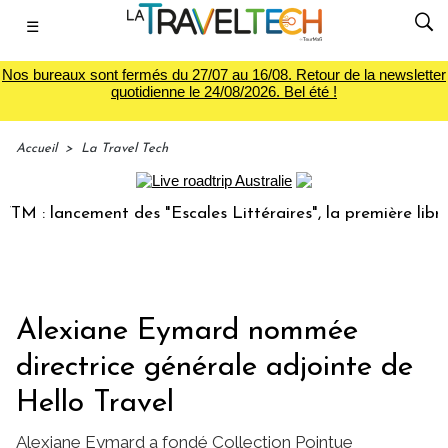
☰
Nos bureaux sont fermés du 27/07 au 16/08. Retour de la newsletter
quotidienne le 24/08/2026. Bel été !
Accueil
>
La Travel Tech
 lancement des "Escales Littéraires", la première librairie 
Alexiane Eymard nommée
directrice générale adjointe de
Hello Travel
Alexiane Eymard a fondé Collection Pointue