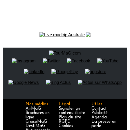
Nos médias
Légal
Utiles
AirMaG
Signaler un
Contact
Brochures en
contenu illicite
Publicité
ligne
Plan du site
Agenda
CruiseMaG
RGPD
La presse en
DestiMaG
Cookies
parle