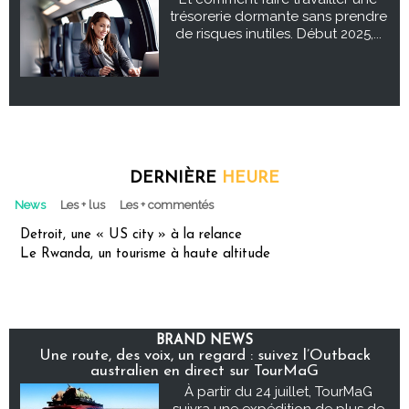
trésorerie dormante sans prendre
de risques inutiles. Début 2025,...
DERNIÈRE
HEURE
News
Les + lus
Les + commentés
Detroit, une « US city » à la relance
Le Rwanda, un tourisme à haute altitude
BRAND NEWS
Une route, des voix, un regard : suivez l’Outback
australien en direct sur TourMaG
À partir du 24 juillet, TourMaG
suivra une expédition de plus de