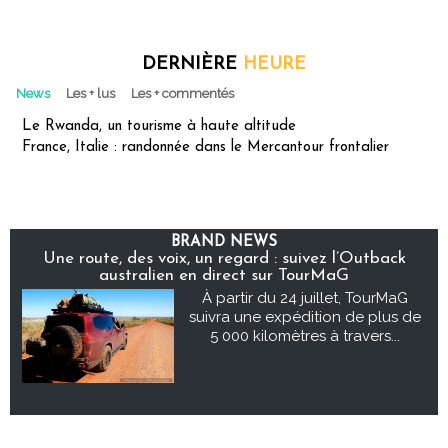
DERNIÈRE
HEURE
News
Les + lus
Les + commentés
Le Rwanda, un tourisme à haute altitude
France, Italie : randonnée dans le Mercantour frontalier
BRAND NEWS
Une route, des voix, un regard : suivez l’Outback
australien en direct sur TourMaG
À partir du 24 juillet, TourMaG
suivra une expédition de plus de
5 000 kilomètres à travers...