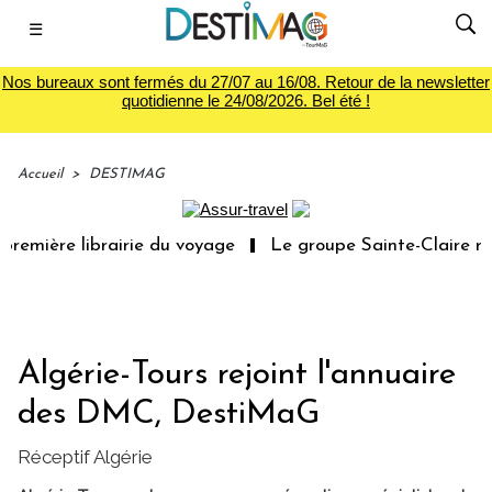
☰
Nos bureaux sont fermés du 27/07 au 16/08. Retour de la newsletter
quotidienne le 24/08/2026. Bel été !
Accueil
>
DESTIMAG
remière librairie du voyage
Le groupe Sainte-Claire rac
Algérie-Tours rejoint l'annuaire
des DMC, DestiMaG
Réceptif Algérie