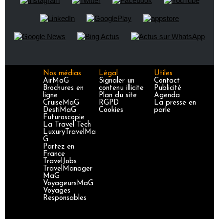
Nos médias
Légal
Utiles
AirMaG
Signaler un
Contact
Brochures en
contenu illicite
Publicité
ligne
Plan du site
Agenda
CruiseMaG
RGPD
La presse en
DestiMaG
Cookies
parle
Futuroscopie
La Travel Tech
LuxuryTravelMa
G
Partez en
France
TravelJobs
TravelManager
MaG
VoyageursMaG
Voyages
Responsables