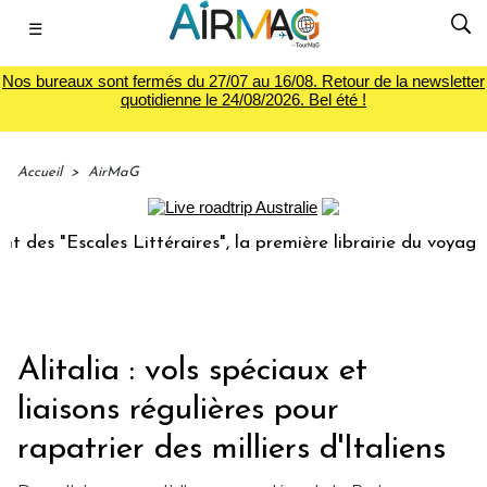
☰
Nos bureaux sont fermés du 27/07 au 16/08. Retour de la newsletter
quotidienne le 24/08/2026. Bel été !
Accueil
>
AirMaG
"Escales Littéraires", la première librairie du voyage
L
Alitalia : vols spéciaux et
liaisons régulières pour
rapatrier des milliers d'Italiens