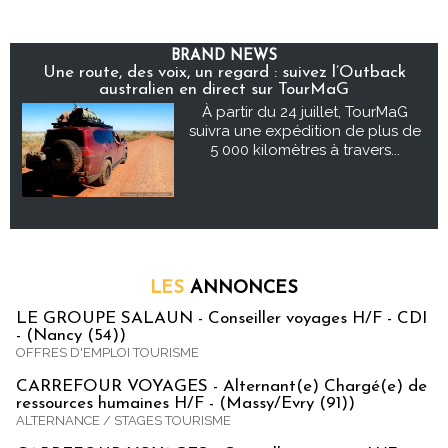
BRAND NEWS
Une route, des voix, un regard : suivez l’Outback
australien en direct sur TourMaG
À partir du 24 juillet, TourMaG
suivra une expédition de plus de
5 000 kilomètres à travers...
LES
ANNONCES
LE GROUPE SALAUN - Conseiller voyages H/F - CDI
- (Nancy (54))
OFFRES D'EMPLOI TOURISME
CARREFOUR VOYAGES - Alternant(e) Chargé(e) de
ressources humaines H/F - (Massy/Evry (91))
ALTERNANCE / STAGES TOURISME