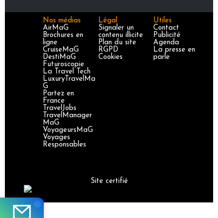
Nos médias
Légal
Utiles
AirMaG
Signaler un
Contact
Brochures en
contenu illicite
Publicité
ligne
Plan du site
Agenda
CruiseMaG
RGPD
La presse en
DestiMaG
Cookies
parle
Futuroscopie
La Travel Tech
LuxuryTravelMa
G
Partez en
France
TravelJobs
TravelManager
MaG
VoyageursMaG
Voyages
Responsables
Site certifié