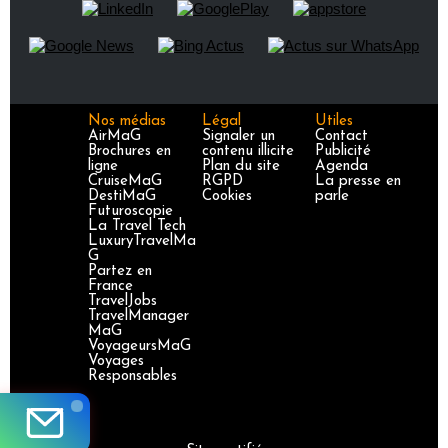
Nos médias
Légal
Utiles
AirMaG
Signaler un
Contact
Brochures en
contenu illicite
Publicité
ligne
Plan du site
Agenda
CruiseMaG
RGPD
La presse en
DestiMaG
Cookies
parle
Futuroscopie
La Travel Tech
LuxuryTravelMa
G
Partez en
France
TravelJobs
TravelManager
MaG
VoyageursMaG
Voyages
Responsables