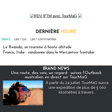
DERNIÈRE
HEURE
News
Les + lus
Les + commentés
Le Rwanda, un tourisme à haute altitude
France, Italie : randonnée dans le Mercantour frontalier
BRAND NEWS
Une route, des voix, un regard : suivez l’Outback
australien en direct sur TourMaG
À partir du 24 juillet, TourMaG suivra
une expédition de plus de 5 000
kilomètres à travers...