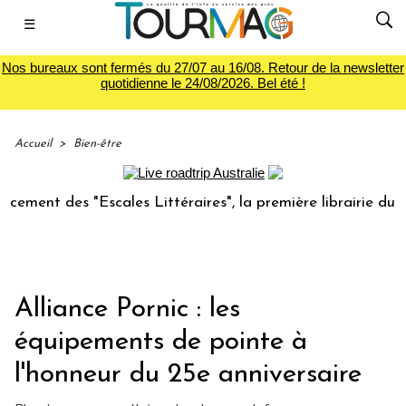
☰
Nos bureaux sont fermés du 27/07 au 16/08. Retour de la newsletter
quotidienne le 24/08/2026. Bel été !
Accueil
>
Bien-être
s "Escales Littéraires", la première librairie du voyage
Alliance Pornic : les
équipements de pointe à
l'honneur du 25e anniversaire