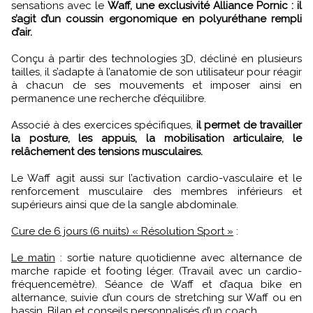
sensations avec le
Waff, une exclusivité Alliance Pornic : il
s’agit d’un coussin ergonomique en polyuréthane rempli
d’air.
Conçu à partir des technologies 3D, décliné en plusieurs
tailles, il s’adapte à l’anatomie de son utilisateur pour réagir
à chacun de ses mouvements et imposer ainsi en
permanence une recherche d’équilibre.
Associé à des exercices spécifiques,
il permet de travailler
la posture, les appuis, la mobilisation articulaire, le
relâchement des tensions musculaires.
Le Waff agit aussi sur l’activation cardio-vasculaire et le
renforcement musculaire des membres inférieurs et
supérieurs ainsi que de la sangle abdominale.
Cure de 6 jours (6 nuits) « Résolution Sport »
:
Le matin
: sortie nature quotidienne avec alternance de
marche rapide et footing léger. (Travail avec un cardio-
fréquencemètre). Séance de Waff et d’aqua bike en
alternance, suivie d’un cours de stretching sur Waff ou en
bassin. Bilan et conseils personnalisés d’un coach.