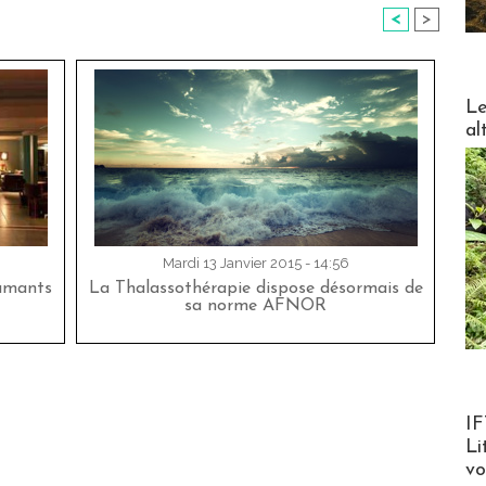
<
>
DESTI
Le
al
Mardi 13 Janvier 2015 - 14:56
lamants
La Thalassothérapie dispose désormais de
sa norme AFNOR
Product
IF
Li
v