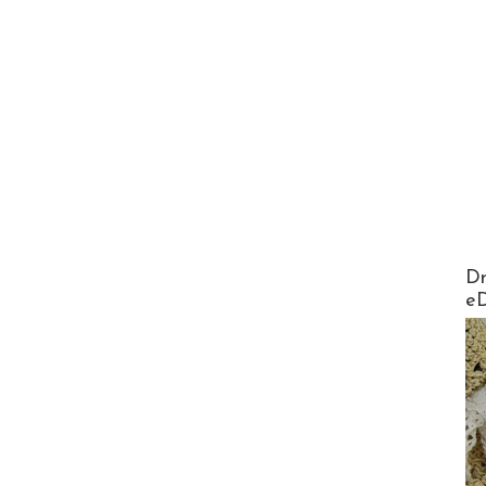
AirMa
Dr
e