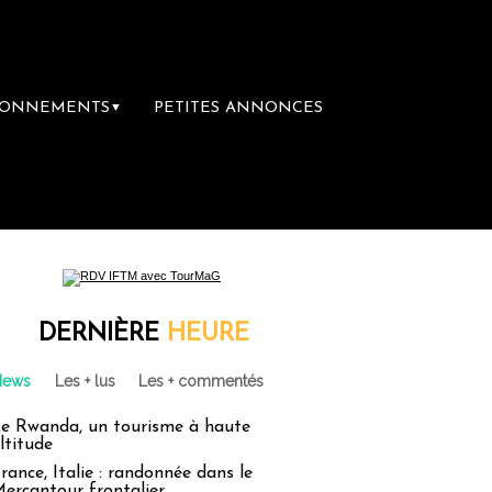
BONNEMENTS
PETITES ANNONCES
▼
cances : un droit inachevé totalement abandon
DERNIÈRE
HEURE
News
Les + lus
Les + commentés
e Rwanda, un tourisme à haute
ltitude
rance, Italie : randonnée dans le
ercantour frontalier