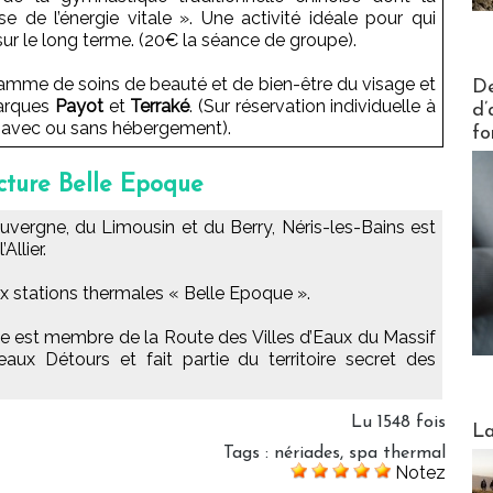
rise de l’énergie vitale ». Une activité idéale pour qui
 sur le long terme. (20€ la séance de groupe).
Actus V
amme de soins de beauté et de bien-être du visage et
De
marques
Payot
et
Terraké
. (Sur réservation individuelle à
d’
ts avec ou sans hébergement).
fo
ecture Belle Epoque
uvergne, du Limousin et du Berry, Néris-les-Bains est
Allier.
x stations thermales « Belle Epoque ».
le est membre de la Route des Villes d’Eaux du Massif
aux Détours et fait partie du territoire secret des
Lu 1548 fois
Webinai
La
Tags
:
nériades
,
spa thermal
Notez