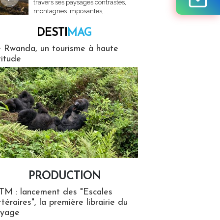
travers ses paysages contrastés,
montagnes imposantes,...
DESTI
MAG
MAG
 Rwanda, un tourisme à haute
titude
PRODUCTION
ion
TM : lancement des "Escales
ttéraires", la première librairie du
oyage