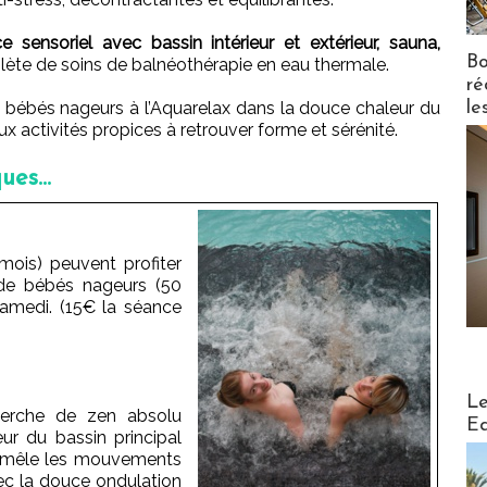
 sensoriel avec bassin intérieur et extérieur, sauna,
Bo
te de soins de balnéothérapie en eau thermale.
ré
le
bébés nageurs à l’Aquarelax dans la douce chaleur du
ux activités propices à retrouver forme et sérénité.
es...
mois) peuvent profiter
 de bébés nageurs (50
amedi. (15€ la séance
Distribu
Le
herche de zen absolu
Ed
ur du bassin principal
i mêle les mouvements
vec la douce ondulation