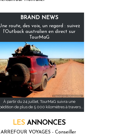
BRAND NEWS
Une route, des voix, un regard : suivez
l’Outback australien en direct sur
TourMaG
À partir du 24 juillet, TourMaG suivra une
pédition de plus de 5 000 kilomètres à travers...
LES
ANNONCES
ARREFOUR VOYAGES - Conseiller