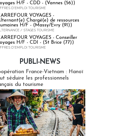
oyages H/F - CDD - (Vannes (56))
FFRES D'EMPLOI TOURISME
CARREFOUR VOYAGES -
lternant(e) Chargé(e) de ressources
umaines H/F - (Massy/Evry (91))
LTERNANCE / STAGES TOURISME
ARREFOUR VOYAGES - Conseiller
oyages H/F - CDI - (St Brice (77))
FFRES D'EMPLOI TOURISME
PUBLI-NEWS
ews
opération France-Vietnam : Hanoï
ut séduire les professionnels
ançais du tourisme