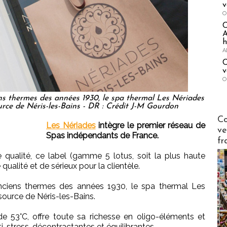
v
O
A
h
A
C
v
O
ens thermes des années 1930, le spa thermal Les Nériades
urce de Néris-les-Bains - DR : Crédit J-M Gourdon
Publi-n
Co
Les Nériades
intègre le premier réseau de
ve
Spas indépendants de France.
fr
 qualité, ce label (gamme 5 lotus, soit la plus haute
qualité et de sérieux pour la clientèle.
anciens thermes des années 1930, le spa thermal Les
source de Néris-les-Bains.
 de 53°C, offre toute sa richesse en oligo-éléments et
-stress, décontractantes et équilibrantes.