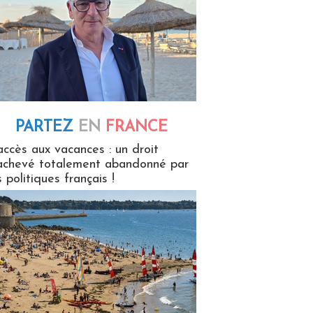
PARTEZ
EN
FRANCE
 en France
accès aux vacances : un droit
achevé totalement abandonné par
s politiques français !