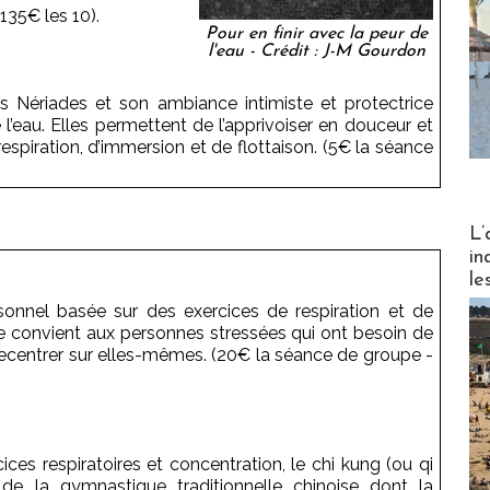
 135€ les 10).
Pour en finir avec la peur de
l'eau - Crédit : J-M Gourdon
s Nériades et son ambiance intimiste et protectrice
l’eau. Elles permettent de l’apprivoiser en douceur et
respiration, d’immersion et de flottaison. (5€ la séance
Partez
L’
in
le
nnel basée sur des exercices de respiration et de
ie convient aux personnes stressées qui ont besoin de
 recentrer sur elles-mêmes. (20€ la séance de groupe -
es respiratoires et concentration, le chi kung (ou qi
 de la gymnastique traditionnelle chinoise dont la