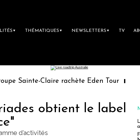
LITÉS
THÉMATIQUES
NEWSLETTERS
TV
A
▼
▼
▼
-Claire rachète Eden Tour
L’accès aux va
riades obtient le label
ce"
L
a
amme d’activités
F
M