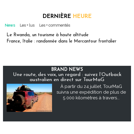
DERNIÈRE
HEURE
News
Les + lus
Les + commentés
Le Rwanda, un tourisme à haute altitude
France, Italie : randonnée dans le Mercantour frontalier
BRAND NEWS
Une route, des voix, un regard : suivez l’Outback
australien en direct sur TourMaG
À partir du 24 juillet, TourMaG
suivra une expédition de plus de
5 000 kilomètres à travers...