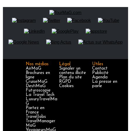
Nos médias
Légal
Utiles
AirMaG
Signaler un
Contact
Brochures en
contenu illicite
Publicité
ligne
Plan du site
Agenda
CruiseMaG
RGPD
La presse en
DestiMaG
Cookies
parle
Futuroscopie
La Travel Tech
LuxuryTravelMa
G
Partez en
France
TravelJobs
TravelManager
MaG
VoyageursMaG