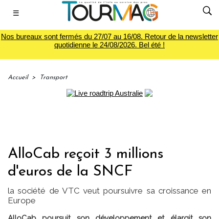
☰
Nos bureaux sont fermés du 27/07 au 16/08. Retour de la newsletter
quotidienne le 24/08/2026. Bel été !
Accueil
>
Transport
AlloCab reçoit 3 millions
d'euros de la SNCF
la société de VTC veut poursuivre sa croissance en
Europe
AlloCab poursuit son développement et élargit son