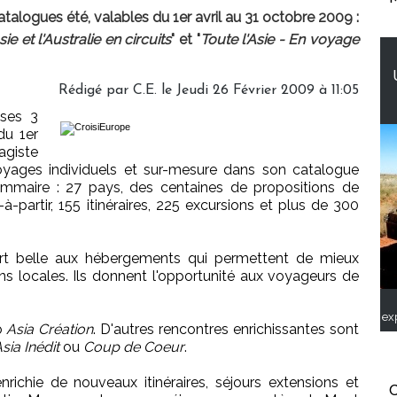
atalogues été, valables du 1er avril au 31 octobre 2009 :
ie et l'Australie en circuits
" et "
Toute l'Asie - En voyage
Rédigé par C.E. le Jeudi 26 Février 2009 à 11:05
 ses 3
du 1er
agiste
voyages individuels et sur-mesure dans son catalogue
mmaire : 27 pays, des centaines de propositions de
-à-partir, 155 itinéraires, 225 excursions et plus de 300
rt belle aux hébergements qui permettent de mieux
ons locales. Ils donnent l'opportunité aux voyageurs de
ex
o
Asia Création
. D'autres rencontres enrichissantes sont
sia Inédit
ou
Coup de Coeur
.
nrichie de nouveaux itinéraires, séjours extensions et
C