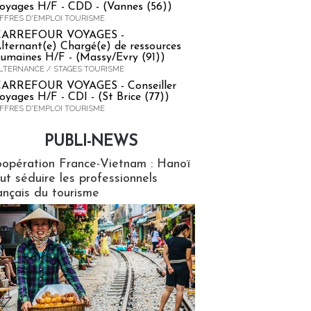
oyages H/F - CDD - (Vannes (56))
FFRES D'EMPLOI TOURISME
CARREFOUR VOYAGES -
lternant(e) Chargé(e) de ressources
umaines H/F - (Massy/Evry (91))
LTERNANCE / STAGES TOURISME
ARREFOUR VOYAGES - Conseiller
oyages H/F - CDI - (St Brice (77))
FFRES D'EMPLOI TOURISME
PUBLI-NEWS
ews
opération France-Vietnam : Hanoï
ut séduire les professionnels
ançais du tourisme