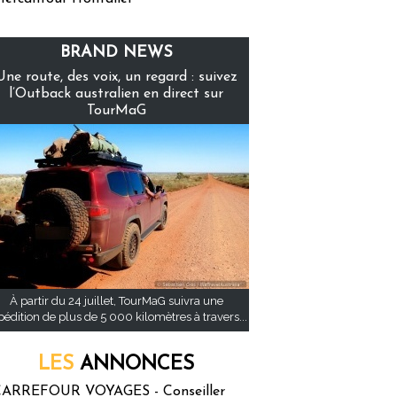
BRAND NEWS
Une route, des voix, un regard : suivez
l’Outback australien en direct sur
TourMaG
À partir du 24 juillet, TourMaG suivra une
pédition de plus de 5 000 kilomètres à travers...
LES
ANNONCES
ARREFOUR VOYAGES - Conseiller