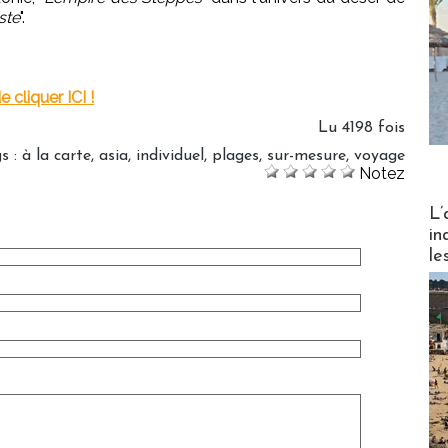
ste
".
 cliquer ICI !
Lu 4198 fois
gs
:
à la carte
,
asia
,
individuel
,
plages
,
sur-mesure
,
voyage
Notez
Partez
L’
in
le