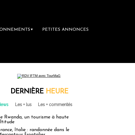
BONNEMENTS
PETITES ANNONCES
▼
DERNIÈRE
HEURE
News
Les + lus
Les + commentés
e Rwanda, un tourisme à haute
ltitude
rance, Italie : randonnée dans le
ercantour frontalier