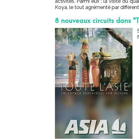
activités. Parmi eux : la visite du 
Koya, le tout agrémenté par différen
8 nouveaux circuits dans ''T