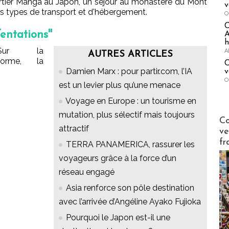
quartier Manga au Japon, un séjour au monastère du Mont
v
ts types de transport et d'hébergement.
O
entations''
A
h
Sur la
A
AUTRES ARTICLES
forme, la
C
Damien Marx : pour partir.com, l’IA
v
O
est un levier plus qu’une menace
Voyage en Europe : un tourisme en
mutation, plus sélectif mais toujours
Publi-n
Co
attractif
ve
fr
TERRA PANAMERICA, rassurer les
voyageurs grâce à la force d’un
réseau engagé
Asia renforce son pôle destination
avec l’arrivée d’Angéline Ayako Fujioka
Pourquoi le Japon est-il une