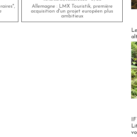
aires",
Allemagne : LMX Touristik, première
e
acquisition d'un projet européen plus
ambitieux
DESTI
Le
al
Product
IF
Li
v