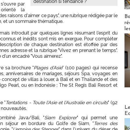
destination si tendance ?
s'ouvre par
 orienté la
es raisons d'aimer ce pays", une rubrique rédigée par le
Bo
n, et un sommaire thématique.
ré
le
mais introduit par quelques lignes résumant l'esprit du
éconnus et inédits sont mis en exergue. Pour compléter
la description de chaque destination est étoffée par des
nes adresse et la rubrique "Vivez en prenant le temps".
 d'un encadré "Vous aimerez".
re sa brochure "
Plages d'Asie
" (100 pages) qui recense
s, anniversaires de mariages, séjours Spa, voyages en
 concept de villas à louer, à Bali et en Thaïlande et des
igo Pearl, ou en Indonésie : The St Regis Bali Resort et
e "
Tentations - Toute l'Asie et l'Australie en circuits
" (92
Distribu
Le
8 nouveautés.
Ed
ombiné Java/Bali, "
Siam Explorer
" qui permet une
un séjour en bordure du Golfe de Siam, "
Terres des
onie, "
L'empire des Steppes
" dans l'univers du déser de