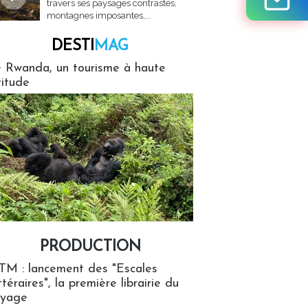
travers ses paysages contrastés,
montagnes imposantes,...
DESTI
MAG
MAG
 Rwanda, un tourisme à haute
titude
PRODUCTION
ion
TM : lancement des "Escales
ttéraires", la première librairie du
oyage