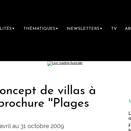
LITÉS
THÉMATIQUES
NEWSLETTERS
TV
A
▼
▼
▼
concept de villas à
brochure ''Plages
L
a
avril au 31 octobre 2009
F
M