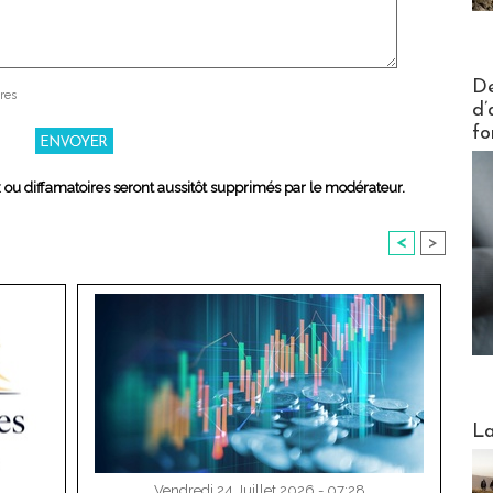
Actus V
De
res
d’
fo
x ou diffamatoires seront aussitôt supprimés par le modérateur.
<
>
Webinai
La
Vendredi 24 Juillet 2026 - 07:28