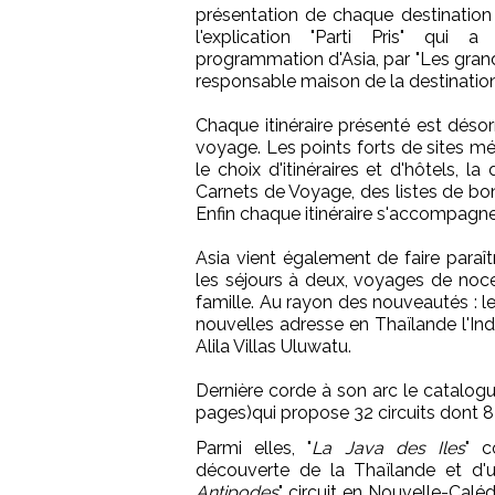
présentation de chaque destination 
l'explication "Parti Pris" qui a
programmation d'Asia, par "Les grand
responsable maison de la destinatio
Chaque itinéraire présenté est désor
voyage. Les points forts de sites m
le choix d'itinéraires et d'hôtels, 
Carnets de Voyage, des listes de bon
Enfin chaque itinéraire s'accompagne
Asia vient également de faire paraît
les séjours à deux, voyages de noce
famille. Au rayon des nouveautés : le
nouvelles adresse en Thaïlande l'Ind
Alila Villas Uluwatu.
Dernière corde à son arc le catalogu
pages)qui propose 32 circuits dont 
Parmi elles, "
La Java des Iles
" c
découverte de la Thaïlande et d'
Antipodes
" circuit en Nouvelle-Caléd