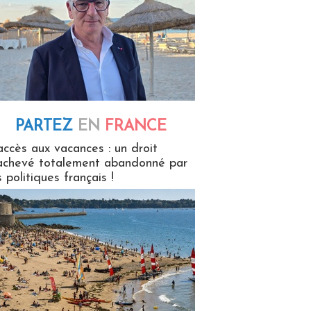
PARTEZ
EN
FRANCE
 en France
accès aux vacances : un droit
achevé totalement abandonné par
s politiques français !