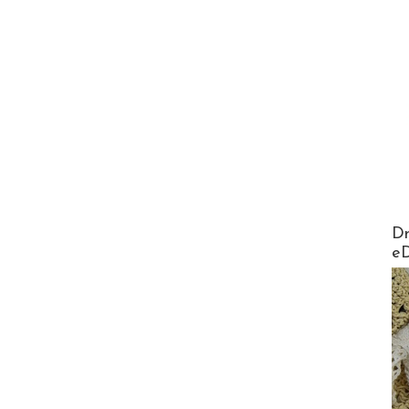
AirMa
Dr
e