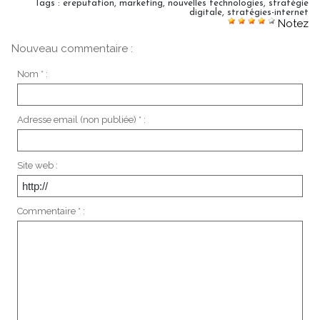
Tags
:
ereputation
,
marketing
,
nouvelles technologies
,
stratégie
digitale
,
stratégies-internet
Notez
Nouveau commentaire :
Nom * :
Adresse email (non publiée) * :
Site web :
Commentaire * :