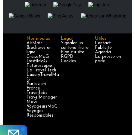
Nos médias
Légal
Utiles
AirMaG
Signaler un
Contact
Brochures en
contenu illicite
Publicité
ligne
Plan du site
Agenda
CruiseMaG
RGPD
La presse en
DestiMaG
Cookies
parle
Futuroscopie
La Travel Tech
LuxuryTravelMa
G
Partez en
France
TravelJobs
TravelManager
MaG
VoyageursMaG
Voyages
Responsables