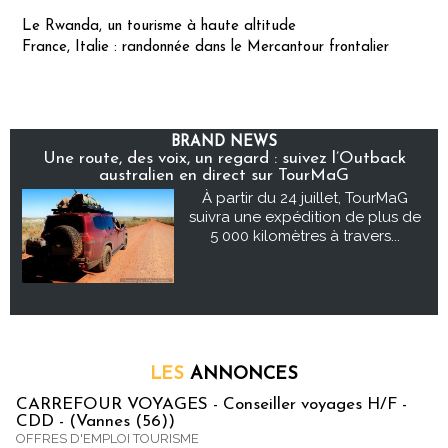
Le Rwanda, un tourisme à haute altitude
France, Italie : randonnée dans le Mercantour frontalier
BRAND NEWS
Une route, des voix, un regard : suivez l’Outback
australien en direct sur TourMaG
À partir du 24 juillet, TourMaG
suivra une expédition de plus de
5 000 kilomètres à travers...
LES
ANNONCES
CARREFOUR VOYAGES - Conseiller voyages H/F -
CDD - (Vannes (56))
OFFRES D'EMPLOI TOURISME