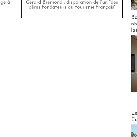
age à
Gérard Brémond : disparation de l'un "des
pères fondateurs du tourisme français"
Bo
ré
le
Distribu
Le
Ed