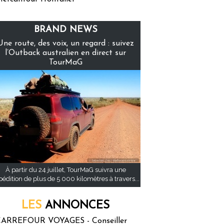
BRAND NEWS
Une route, des voix, un regard : suivez
l’Outback australien en direct sur
TourMaG
À partir du 24 juillet, TourMaG suivra une
pédition de plus de 5 000 kilomètres à travers...
LES
ANNONCES
ARREFOUR VOYAGES - Conseiller