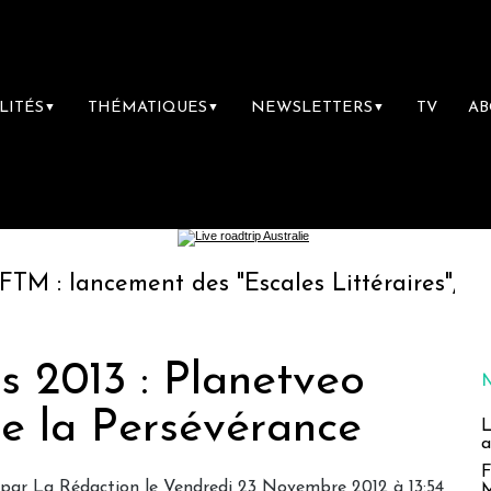
LITÉS
THÉMATIQUES
NEWSLETTERS
TV
A
▼
▼
▼
cement des "Escales Littéraires", la première 
 2013 : Planetveo
 de la Persévérance
L
a
F
 par
La Rédaction
le Vendredi 23 Novembre 2012 à 13:54
M