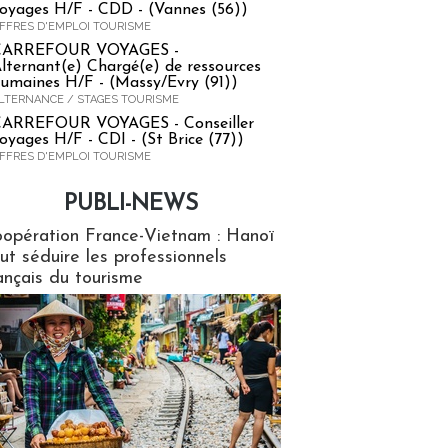
oyages H/F - CDD - (Vannes (56))
FFRES D'EMPLOI TOURISME
CARREFOUR VOYAGES -
lternant(e) Chargé(e) de ressources
umaines H/F - (Massy/Evry (91))
LTERNANCE / STAGES TOURISME
ARREFOUR VOYAGES - Conseiller
oyages H/F - CDI - (St Brice (77))
FFRES D'EMPLOI TOURISME
PUBLI-NEWS
ews
opération France-Vietnam : Hanoï
ut séduire les professionnels
ançais du tourisme