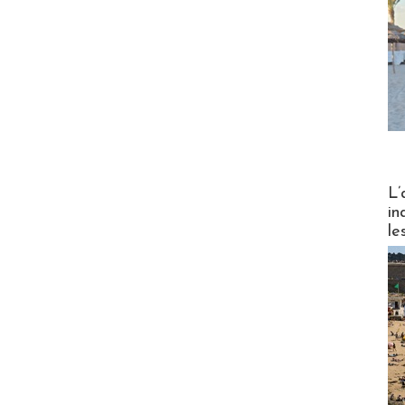
Partez
L’
in
le