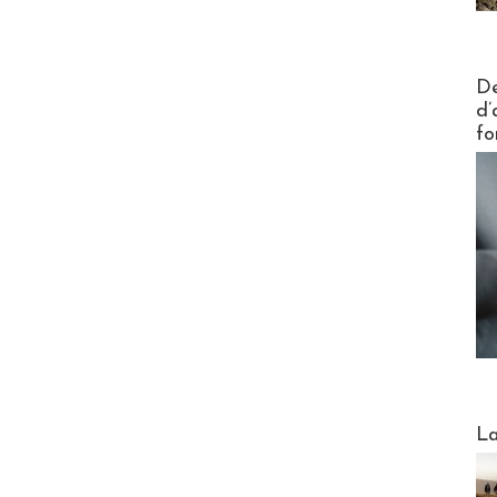
Actus V
De
d’
fo
Webinai
La