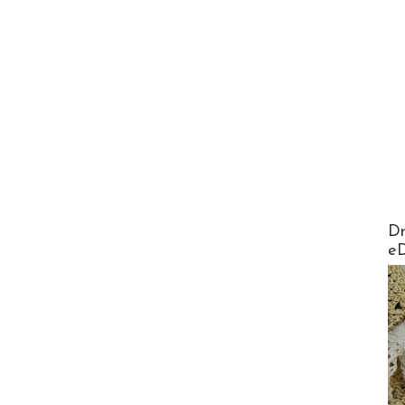
AirMa
Dr
e