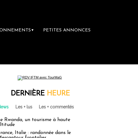
BONNEMENTS
PETITES ANNONCES
▼
librairie du voyage
Le groupe Sainte-Clai
DERNIÈRE
HEURE
News
Les + lus
Les + commentés
e Rwanda, un tourisme à haute
ltitude
rance, Italie : randonnée dans le
ercantour frontalier