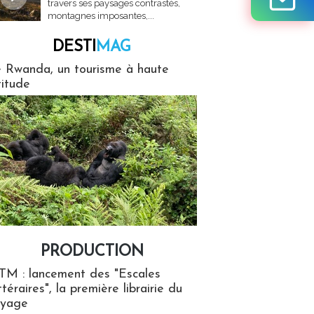
travers ses paysages contrastés,
montagnes imposantes,...
DESTI
MAG
MAG
 Rwanda, un tourisme à haute
titude
PRODUCTION
ion
TM : lancement des "Escales
ttéraires", la première librairie du
oyage