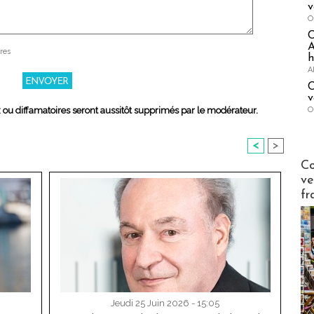
v
O
A
res
h
A
C
v
O
x ou diffamatoires seront aussitôt supprimés par le modérateur.
<
>
Publi-n
Co
ve
fr
Jeudi 25 Juin 2026 - 15:05