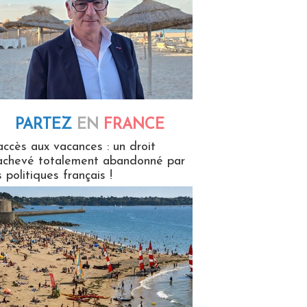
PARTEZ
EN
FRANCE
 en France
accès aux vacances : un droit
achevé totalement abandonné par
s politiques français !