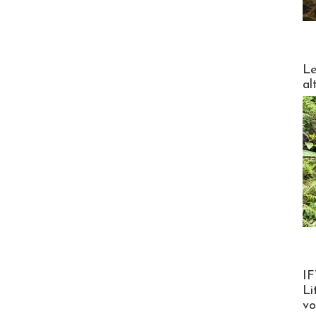
DESTI
Le
al
Product
IF
Li
v