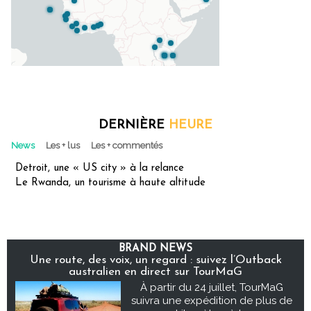
DERNIÈRE
HEURE
News
Les + lus
Les + commentés
Detroit, une « US city » à la relance
Le Rwanda, un tourisme à haute altitude
BRAND NEWS
Une route, des voix, un regard : suivez l’Outback
australien en direct sur TourMaG
À partir du 24 juillet, TourMaG
suivra une expédition de plus de