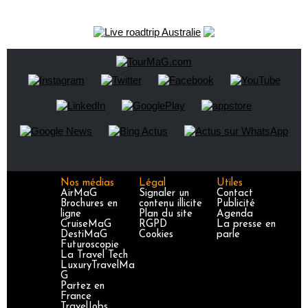
Nos médias
Légal
Utiles
AirMaG
Signaler un
Contact
Brochures en
contenu illicite
Publicité
ligne
Plan du site
Agenda
CruiseMaG
RGPD
La presse en
DestiMaG
Cookies
parle
Futuroscopie
La Travel Tech
LuxuryTravelMa
G
Partez en
France
TravelJobs