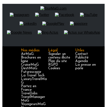
Nos médias
Légal
Utiles
AirMaG
Signaler un
Contact
Brochures en
contenu illicite
Publicité
ligne
Plan du site
Agenda
CruiseMaG
RGPD
La presse en
DestiMaG
Cookies
parle
Futuroscopie
La Travel Tech
LuxuryTravelMa
G
Partez en
France
TravelJobs
TravelManager
MaG
VoyageursMaG