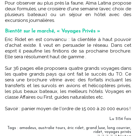
Pour observer au plus près la faune, Alma Latina propose
deux formules, une croisière d'une semaine (avec choix de
plusieurs bateaux) ou un séjour en hôtel avec des
excursions journalières.
Bientôt sur le marché, « Voyages Privés »
Eric Ridet en est convaincu : la clientèle à haut pouvoir
d'achat existe. Il veut en persuader le réseau. Dans cet
esprit il peaufine les finitions de sa prochaine brochure.
Elle sera résolument haut de gamme .
Sur 36 pages elle proposera quatre grands voyages dans
les quatre grands pays qui ont fait le succès du TO. Ce
sera une brochure vitrine avec des forfaits incluant les
transferts et les survols en avions et hélicoptères privés,
les plus beaux bateaux, les meilleurs hôtels. Voyages en
classe Affaires ou First, guides naturalistes etc.
Savoir : panier moyen de l'ordre de 15 000 à 20 000 euros !
Lu 5154 fois
Tags
:
amadeus
,
australie tours
,
éric ridet
,
grand luxe
,
long courrier
,
ridet
,
voyages privés