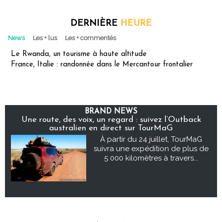
DERNIÈRE
HEURE
News
Les + lus
Les + commentés
Le Rwanda, un tourisme à haute altitude
France, Italie : randonnée dans le Mercantour frontalier
BRAND NEWS
Une route, des voix, un regard : suivez l’Outback
australien en direct sur TourMaG
À partir du 24 juillet, TourMaG
suivra une expédition de plus de
5 000 kilomètres à travers...