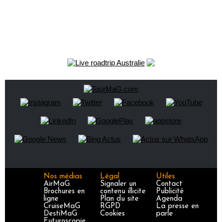
Nos médias
Légal
Utiles
AirMaG
Signaler un
Contact
Brochures en
contenu illicite
Publicité
ligne
Plan du site
Agenda
CruiseMaG
RGPD
La presse en
DestiMaG
Cookies
parle
Futuroscopie