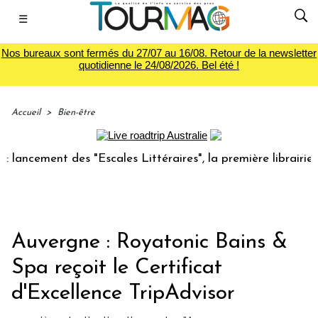
☰
Nos bureaux sont fermés du 27/07 au 16/08. Retour de la newsletter
quotidienne le 24/08/2026. Bel été !
Accueil
>
Bien-être
ment des "Escales Littéraires", la première librairie du voy
Auvergne : Royatonic Bains &
Spa reçoit le Certificat
d'Excellence TripAdvisor