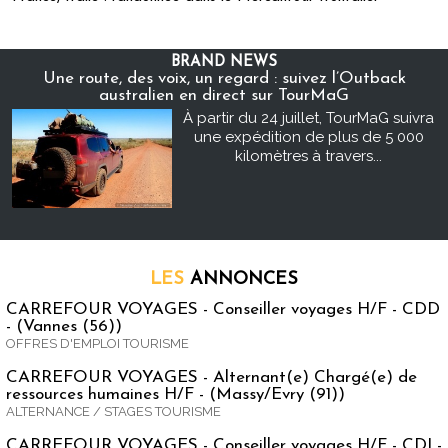
BRAND NEWS
Une route, des voix, un regard : suivez l’Outback
australien en direct sur TourMaG
À partir du 24 juillet, TourMaG suivra
une expédition de plus de 5 000
kilomètres à travers...
LES
ANNONCES
CARREFOUR VOYAGES - Conseiller voyages H/F - CDD
- (Vannes (56))
OFFRES D'EMPLOI TOURISME
CARREFOUR VOYAGES - Alternant(e) Chargé(e) de
ressources humaines H/F - (Massy/Evry (91))
ALTERNANCE / STAGES TOURISME
CARREFOUR VOYAGES - Conseiller voyages H/F - CDI -