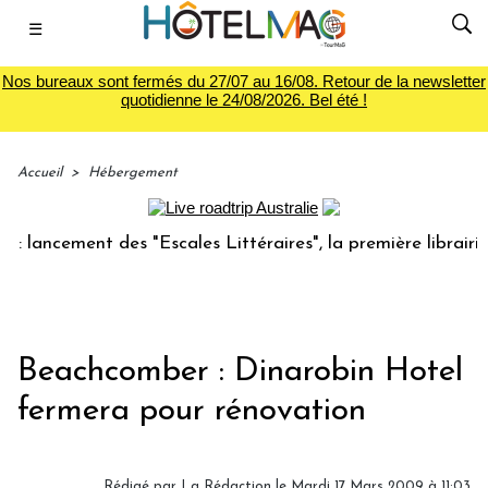
☰
Nos bureaux sont fermés du 27/07 au 16/08. Retour de la newsletter
quotidienne le 24/08/2026. Bel été !
Accueil
>
Hébergement
lancement des "Escales Littéraires", la première librairie d
Beachcomber : Dinarobin Hotel
fermera pour rénovation
Rédigé par
La Rédaction
le Mardi 17 Mars 2009 à 11:03