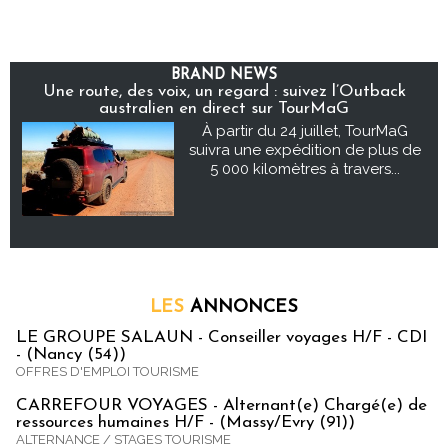
BRAND NEWS
Une route, des voix, un regard : suivez l’Outback
australien en direct sur TourMaG
À partir du 24 juillet, TourMaG
suivra une expédition de plus de
5 000 kilomètres à travers...
LES
ANNONCES
LE GROUPE SALAUN - Conseiller voyages H/F - CDI
- (Nancy (54))
OFFRES D'EMPLOI TOURISME
CARREFOUR VOYAGES - Alternant(e) Chargé(e) de
ressources humaines H/F - (Massy/Evry (91))
ALTERNANCE / STAGES TOURISME