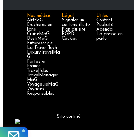
Nos médias
Légal
Utiles
AirMaG
Signaler un
Contact
Brochures en
contenu illicite
Publicité
ligne
Plan du site
Agenda
CruiseMaG
RGPD
La presse en
DestiMaG
Cookies
parle
Futuroscopie
La Travel Tech
LuxuryTravelMa
G
Partez en
France
TravelJobs
TravelManager
MaG
VoyageursMaG
Voyages
Responsables
Site certifié