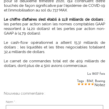
pour le deuxième trimestre 2020, qui continuent d’être
touchés de façon significative par l'épidémie de COVID-19
et l’immobilisation au sol du 737 MAX.
Le chiffre d’affaires s’est établi à 11,8 milliards de dollars
;
les pertes par action selon les normes comptables GAAP
ressortent à (4,20 dollars) et les pertes par action non-
GAAP à (4,79 dollars).
Le cash-flow opérationnel a atteint (5,3) milliards de
dollars ; les liquidités et les titres négociables totalisent
32,4 milliards de dollars.
Le carnet de commandes total est de 409 milliards de
dollars, dont plus de 4 500 avions commerciaux.
Lu 1807 fois
Tags
:
B747
,
Boeing
Notez
Nouveau commentaire :
Nom * :