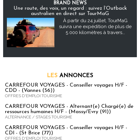
BRAND NEWS
Une route, des voix, un regard : suivez l’Outback
australien en direct sur TourMaG
À partir du 24 juillet, TourMaG
suivra une expédition de plus de
5 000 kilomètres à travers...
LES
ANNONCES
CARREFOUR VOYAGES - Conseiller voyages H/F -
CDD - (Vannes (56))
OFFRES D'EMPLOI TOURISME
CARREFOUR VOYAGES - Alternant(e) Chargé(e) de
ressources humaines H/F - (Massy/Evry (91))
ALTERNANCE / STAGES TOURISME
CARREFOUR VOYAGES - Conseiller voyages H/F -
CDI - (St Brice (77))
OFFRES D'EMPLOI TOURISME