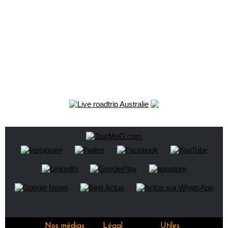
Nos médias
Légal
Utiles