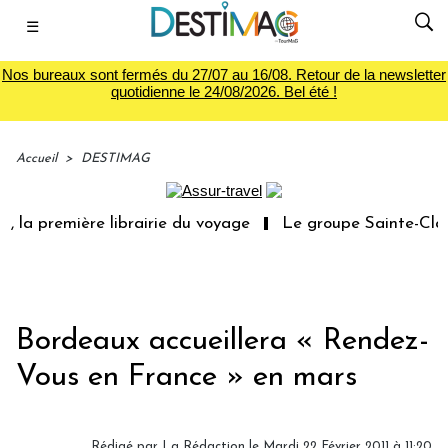
☰
Nos bureaux sont fermés du 27/07 au 16/08. Retour de la newsletter
quotidienne le 24/08/2026. Bel été !
Accueil
>
DESTIMAG
 la première librairie du voyage
Le groupe Sainte-Clair
Bordeaux accueillera « Rendez-
Vous en France » en mars
Rédigé par La Rédaction le Mardi 22 Février 2011 à 11:20