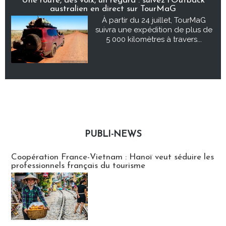
Une route, des voix, un regard : suivez l’Outback
australien en direct sur TourMaG
À partir du 24 juillet, TourMaG
suivra une expédition de plus de
5 000 kilomètres à travers...
PUBLI-NEWS
Publi-news
Coopération France-Vietnam : Hanoï veut séduire les
professionnels français du tourisme