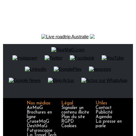
Nos médias
Légal
Utiles
AirMaG
Signaler un
Contact
Brochures en
contenu illicite
Publicité
ligne
Plan du site
Agenda
CruiseMaG
RGPD
La presse en
DestiMaG
Cookies
parle
Futuroscopie
La Travel Tech