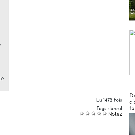
e
le
Actus V
De
Lu 1472 fois
d’
fo
Tags
:
bresil
Notez