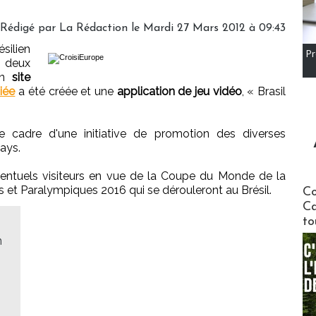
Rédigé par
La Rédaction
le Mardi 27 Mars 2012 à 09:43
ilien
Pr
 deux
un
site
iée
a été créée et une
application de jeu vidéo
, « Brasil
e cadre d'une initiative de promotion des diverses
pays.
'éventuels visiteurs en vue de la Coupe du Monde de la
Communi
 et Paralympiques 2016 qui se dérouleront au Brésil.
Co
Ca
to
n