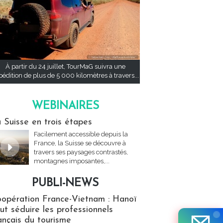
À partir du 24 juillet, TourMaG suivra une
pédition de plus de 5 000 kilomètres à travers...
WEBINAIRES
res
 Suisse en trois étapes
Facilement accessible depuis la
France, la Suisse se découvre à
travers ses paysages contrastés,
montagnes imposantes,...
PUBLI-NEWS
ews
opération France-Vietnam : Hanoï
ut séduire les professionnels
ançais du tourisme