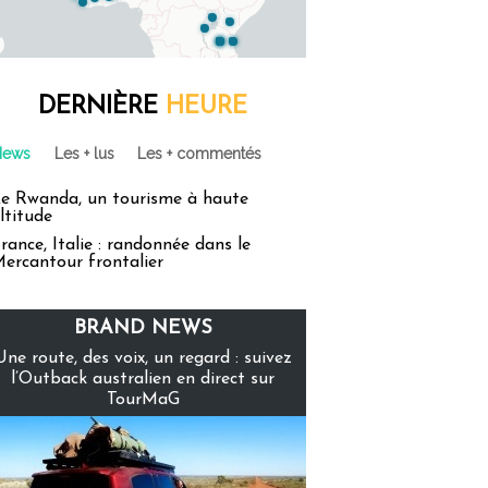
DERNIÈRE
HEURE
News
Les + lus
Les + commentés
e Rwanda, un tourisme à haute
ltitude
rance, Italie : randonnée dans le
ercantour frontalier
BRAND NEWS
Une route, des voix, un regard : suivez
l’Outback australien en direct sur
TourMaG