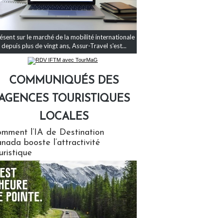
ésent sur le marché de la mobilité internationale
depuis plus de vingt ans, Assur-Travel s'est...
COMMUNIQUÉS DES
AGENCES TOURISTIQUES
LOCALES
qués des agences touristiques locales
mment l’IA de Destination
nada booste l’attractivité
uristique