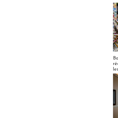
Bo
ré
le