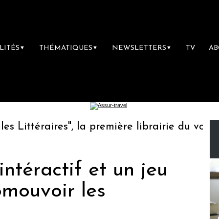
LITÉS
THÉMATIQUES
NEWSLETTERS
TV
A
▼
▼
▼
ittéraires", la première librairie du voyage
 intéractif et un jeu
omouvoir les