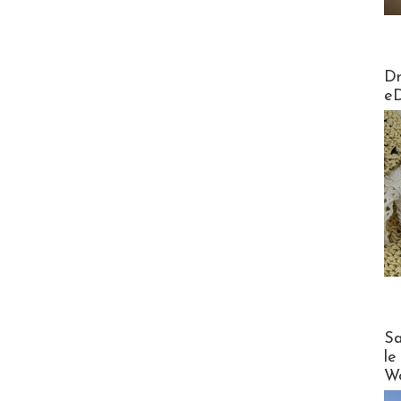
AirMa
Dr
e
Cruise
Sa
le
Wo