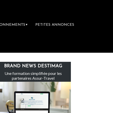
BONNEMENTS
PETITES ANNONCES
▼
Le groupe Sainte-Claire rachète Eden Tou
BRAND NEWS DESTIMAG
Une formation simplifiée pour les
partenaires Assur-Travel