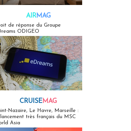
AIR
MAG
G
oit de réponse du Groupe
Dreams ODIGEO
CRUISE
MAG
MaG
int-Nazaire, Le Havre, Marseille :
 lancement très français du MSC
rld Asia