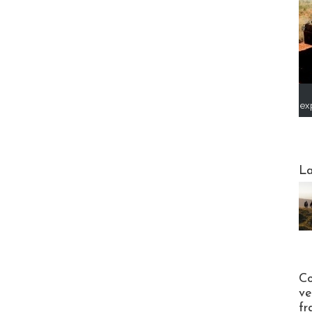
ex
Webinai
La
Publi-n
Co
ve
fr