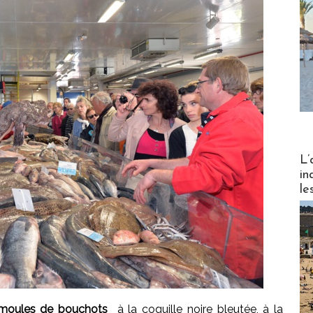
Partez
L’
in
le
moules de bouchots
à la coquille noire bleutée, à la