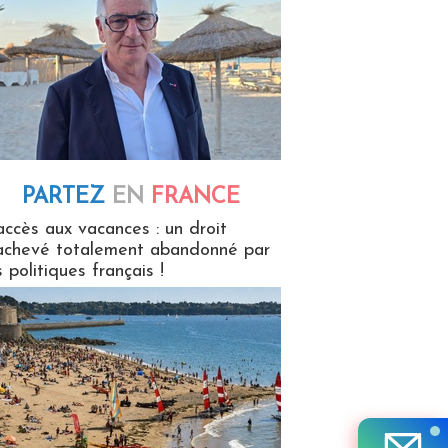
PARTEZ
EN
FRANCE
 en France
accès aux vacances : un droit
achevé totalement abandonné par
s politiques français !