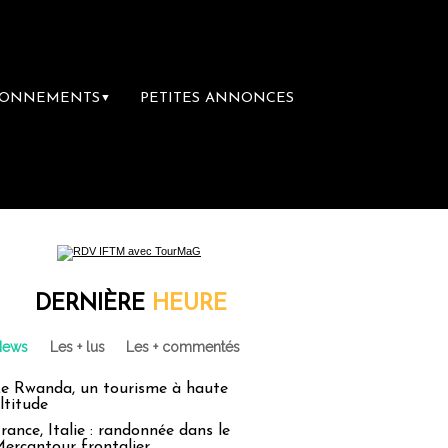
BONNEMENTS
PETITES ANNONCES
▼
ière librairie du voyage
Le groupe Sainte-
DERNIÈRE
HEURE
News
Les + lus
Les + commentés
e Rwanda, un tourisme à haute
ltitude
rance, Italie : randonnée dans le
ercantour frontalier