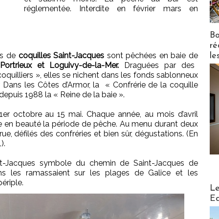
réglementée. Interdite en février mars en
Bo
ré
es de
coquilles Saint-Jacques
sont pêchées en baie de
le
Portrieux et Loguivy-de-la-Mer.
Draguées par des
oquilliers », elles se nichent dans les fonds sablonneux
 Dans les Côtes d’Armor, la « Confrérie de la coquille
epuis 1988 la « Reine de la baie ».
 1er octobre au 15 mai. Chaque année, au mois d’avril
ore en beauté la période de pêche. Au menu durant deux
rue, défilés des confréries et bien sûr, dégustations. (En
).
nt-Jacques symbole du chemin de Saint-Jacques de
ns les ramassaient sur les plages de Galice et les
ériple.
Distribu
Le
Ed