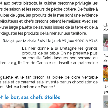
 aux petits bistrots, la cuisine bretonne privilégie les
rs de saison et les retours de pêche côtière. De l’huître à
au bar de ligne, les produits de la mer sont une évidence
éiculteurs et chefs bretons offrent le meilleur. Avec ses
Les off
Ch
une large palette de saveurs issues de la terre et de la
d'
éguster les produits de la mer sur leur territoire.
Rédigé par
Michèle SANI
le Jeudi 25 Juin 2020 à 23:45
La mer donne à la Bretagne les grands
produits de sa table On ne présente plus
De
sa coquille Saint-Jacques, son homard ou
de
re 2019, l’huître de Cancale est inscrite au patrimoine
galette et le far breton, la bolée de cidre véritable
re salé et ce caramel salé. Inventé par un chocolatier de
 du Meilleur bonbon de France !
Un
gr
t le bar, ses chefs étoilés