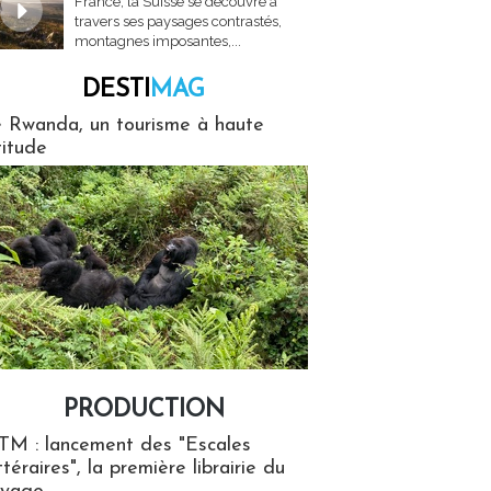
France, la Suisse se découvre à
travers ses paysages contrastés,
montagnes imposantes,...
DESTI
MAG
MAG
 Rwanda, un tourisme à haute
titude
PRODUCTION
ion
TM : lancement des "Escales
ttéraires", la première librairie du