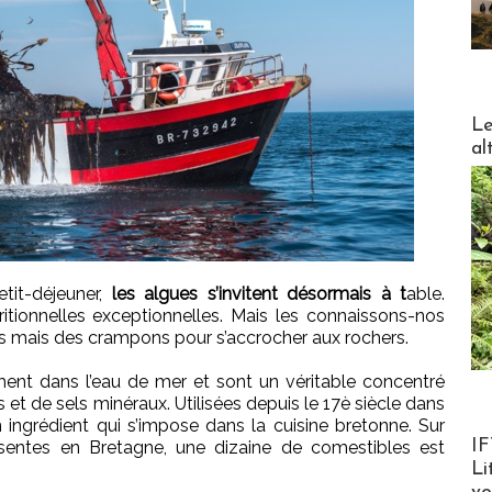
DESTI
Le
al
tit-déjeuner,
les algues s’invitent désormais à t
able.
ritionnelles exceptionnelles. Mais les connaissons-nos
es mais des crampons pour s’accrocher aux rochers.
ement dans l’eau de mer et sont un véritable concentré
 et de sels minéraux. Utilisées depuis le 17è siècle dans
 un ingrédient qui s’impose dans la cuisine bretonne. Sur
Product
IF
sentes en Bretagne, une dizaine de comestibles est
Li