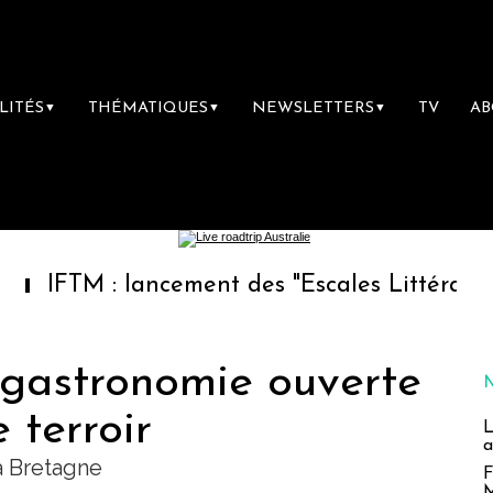
LITÉS
THÉMATIQUES
NEWSLETTERS
TV
A
▼
▼
▼
 lancement des "Escales Littéraires", la prem
 gastronomie ouverte
e terroir
L
a
a Bretagne
F
M