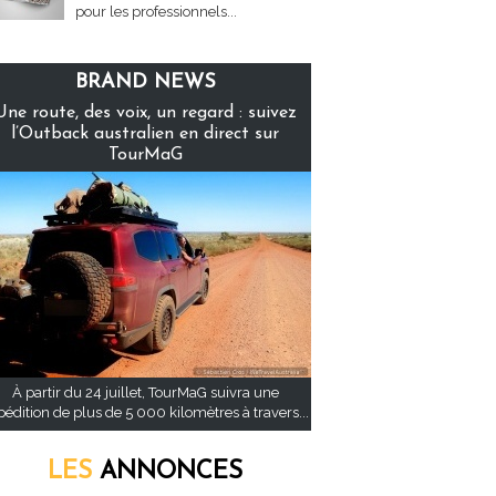
pour les professionnels...
BRAND NEWS
Une route, des voix, un regard : suivez
l’Outback australien en direct sur
TourMaG
À partir du 24 juillet, TourMaG suivra une
pédition de plus de 5 000 kilomètres à travers...
LES
ANNONCES