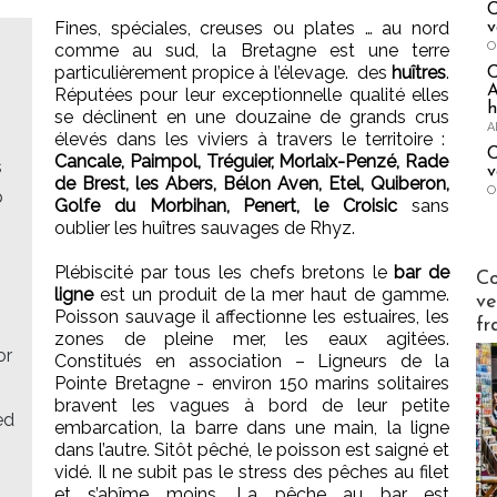
C
Fines, spéciales, creuses ou plates … au nord
v
O
comme au sud, la Bretagne est une terre
particulièrement propice à l’élevage. des
huîtres
.
A
Réputées pour leur exceptionnelle qualité elles
h
se déclinent en une douzaine de grands crus
A
élevés dans les viviers à travers le territoire :
C
Cancale, Paimpol, Tréguier, Morlaix-Penzé, Rade
s
v
de Brest, les Abers, Bélon Aven, Etel, Quiberon,
O
p
Golfe du Morbihan, Penert, le Croisic
sans
oublier les huîtres sauvages de Rhyz.
Publi-n
Plébiscité par tous les chefs bretons le
bar de
Co
ligne
est un produit de la mer haut de gamme.
ve
Poisson sauvage il affectionne les estuaires, les
fr
zones de pleine mer, les eaux agitées.
or
Constitués en association – Ligneurs de la
Pointe Bretagne - environ 150 marins solitaires
bravent les vagues à bord de leur petite
ed
embarcation, la barre dans une main, la ligne
dans l’autre. Sitôt pêché, le poisson est saigné et
vidé. Il ne subit pas le stress des pêches au filet
et s’abîme moins. La pêche au bar est