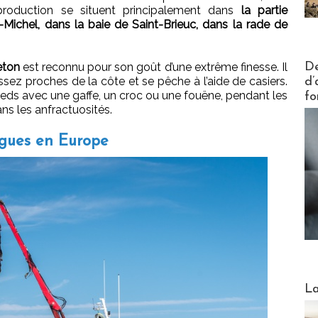
production se situent principalement dans
la partie
Michel, dans la baie de Saint-Brieuc, dans la rade de
Actus V
De
eton
est reconnu pour son goût d’une extrême finesse. Il
ssez proches de la côte et se pêche à l’aide de casiers.
d’
eds avec une gaffe, un croc ou une fouëne, pendant les
fo
ns les anfractuosités.
lgues en Europe
Webinai
La