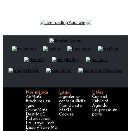
Nos médias
Légal
Utiles
AirMaG
Signaler un
Contact
Brochures en
contenu illicite
Publicité
ligne
Plan du site
Agenda
CruiseMaG
RGPD
La presse en
DestiMaG
Cookies
parle
Futuroscopie
La Travel Tech
LuxuryTravelMa