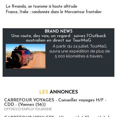
Le Rwanda, un tourisme à haute altitude
France, Italie : randonnée dans le Mercantour frontalier
BRAND NEWS
Une route, des voix, un regard : suivez l’Outback
australien en direct sur TourMaG
À partir du 24 juillet, TourMaG
suivra une expédition de plus de
5 000 kilomètres à travers...
LES
ANNONCES
CARREFOUR VOYAGES - Conseiller voyages H/F -
CDD - (Vannes (56))
OFFRES D'EMPLOI TOURISME