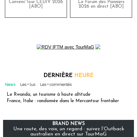
Convenc'Tour CEDIV 2026
Le Forum des Pionniers
[ABO]
2026 en direct [ABO]
DERNIÈRE
HEURE
News
Les + lus
Les + commentés
Le Rwanda, un tourisme à haute altitude
France, Italie : randonnée dans le Mercantour frontalier
BRAND NEWS
Une route, des voix, un regard : suivez l’Outback
australien en direct sur TourMaG