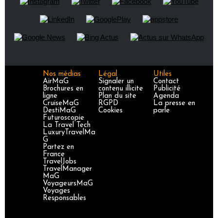
Nos médias
Légal
Utiles
AirMaG
Signaler un
Contact
Brochures en
contenu illicite
Publicité
ligne
Plan du site
Agenda
CruiseMaG
RGPD
La presse en
DestiMaG
Cookies
parle
Futuroscopie
La Travel Tech
LuxuryTravelMa
G
Partez en
France
TravelJobs
TravelManager
MaG
VoyageursMaG
Voyages
Responsables