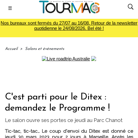
☰
Nos bureaux sont fermés du 27/07 au 16/08. Retour de la newsletter
quotidienne le 24/08/2026. Bel été !
Accueil
>
Salons et événements
C'est parti pour le Ditex :
demandez le Programme !
Le salon ouvre ses portes ce jeudi au Parc Chanot
Tic-tac, tic-tac… Le coup d'envoi du Ditex est donné ce
jeudi 30 mars 2023 pour 2 jours à Marseille. Après les