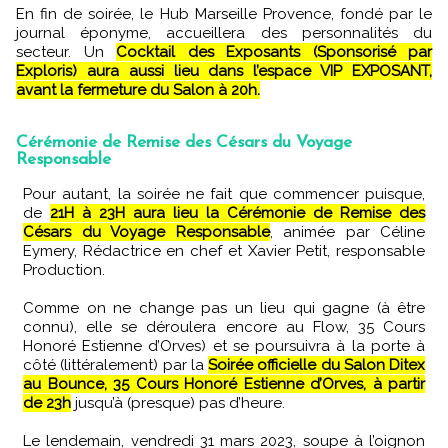
En fin de soirée, le Hub Marseille Provence, fondé par le
journal éponyme, accueillera des personnalités du
secteur. Un
Cocktail des Exposants (Sponsorisé par
Exploris) aura aussi lieu dans l’espace VIP EXPOSANT,
avant la fermeture du Salon à 20h.
Cérémonie de Remise des Césars du Voyage
Responsable
Pour autant, la soirée ne fait que commencer puisque,
de
21H à 23H aura lieu la Cérémonie de Remise des
Césars du Voyage Responsable
, animée par Céline
Eymery, Rédactrice en chef et Xavier Petit, responsable
Production.
Comme on ne change pas un lieu qui gagne (à être
connu), elle se déroulera encore au Flow, 35 Cours
Honoré Estienne d’Orves) et se poursuivra à la porte à
côté (littéralement) par la
Soirée officielle du Salon Ditex
au Bounce, 35 Cours Honoré Estienne d’Orves, à partir
de 23h
jusqu’à (presque) pas d’heure.
Le lendemain, vendredi 31 mars 2023, soupe à l’oignon