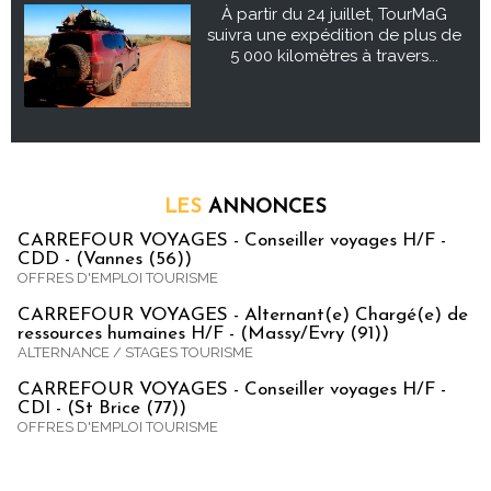
À partir du 24 juillet, TourMaG
suivra une expédition de plus de
5 000 kilomètres à travers...
LES
ANNONCES
CARREFOUR VOYAGES - Conseiller voyages H/F -
CDD - (Vannes (56))
OFFRES D'EMPLOI TOURISME
CARREFOUR VOYAGES - Alternant(e) Chargé(e) de
ressources humaines H/F - (Massy/Evry (91))
ALTERNANCE / STAGES TOURISME
CARREFOUR VOYAGES - Conseiller voyages H/F -
CDI - (St Brice (77))
OFFRES D'EMPLOI TOURISME