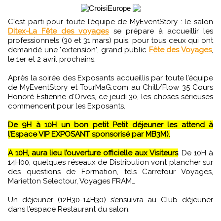
C'est parti pour toute l’équipe de MyEventStory : le salon
Ditex-La Fête des voyages
se prépare à accueillir les
professionnels (30 et 31 mars) puis, pour tous ceux qui ont
demandé une "extension", grand public
Fête des Voyages
,
le 1er et 2 avril prochains.
Après la soirée des Exposants accueillis par toute l’équipe
de MyEventStory et TourMaG.com au Chill/Flow 35 Cours
Honoré Estienne d’Orves, ce jeudi 30, les choses sérieuses
commencent pour les Exposants.
De 9H à 10H un bon petit Petit déjeuner les attend à
l’Espace VIP EXPOSANT sponsorisé par MB3M).
A 10H, aura lieu l’ouverture officielle aux Visiteurs
. De 10H à
14H00, quelques réseaux de Distribution vont plancher sur
des questions de Formation, tels Carrefour Voyages,
Marietton Selectour, Voyages FRAM…
Un déjeuner (12H30-14H30) s’ensuivra au Club déjeuner
dans l’espace Restaurant du salon.