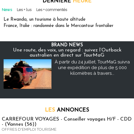
DERNIÈRE
HEURE
News
Les + lus
Les + commentés
Le Rwanda, un tourisme à haute altitude
France, Italie : randonnée dans le Mercantour frontalier
BRAND NEWS
Une route, des voix, un regard : suivez l’Outback
australien en direct sur TourMaG
À partir du 24 juillet, TourMaG suivra
une expédition de plus de 5 000
kilomètres à travers...
LES
ANNONCES
CARREFOUR VOYAGES - Conseiller voyages H/F - CDD
- (Vannes (56))
OFFRES D'EMPLOI TOURISME