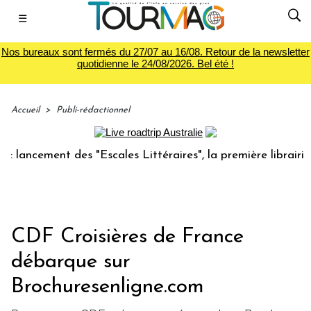
☰
Nos bureaux sont fermés du 27/07 au 16/08. Retour de la newsletter
quotidienne le 24/08/2026. Bel été !
Accueil
>
Publi-rédactionnel
ncement des "Escales Littéraires", la première librairie du 
CDF Croisières de France
débarque sur
Brochuresenligne.com