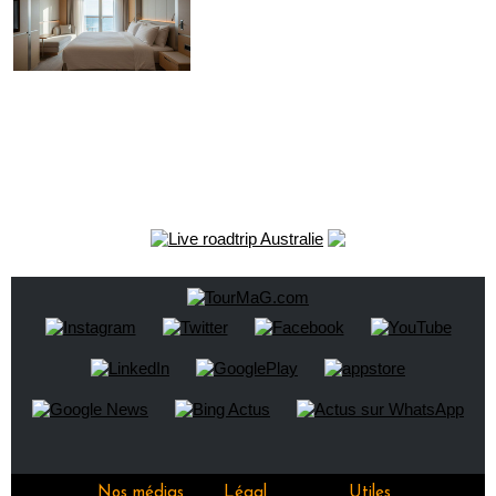
Nos médias
Légal
Utiles